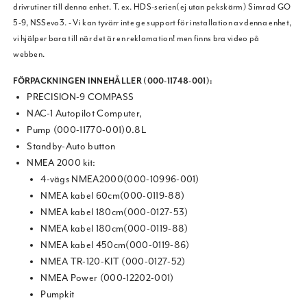
drivrutiner till denna enhet. T. ex. HDS-serien(ej utan pekskärm) Simrad GO
5-9, NSSevo3. - Vi kan tyvärr inte ge support för installation av denna enhet,
vi hjälper bara till när det är en reklamation! men finns bra video på
webben.
FÖRPACKNINGEN INNEHÅLLER (000-11748-001):
PRECISION-9 COMPASS
NAC-1 Autopilot Computer,
Pump (000-11770-001)0.8L
Standby-Auto button
NMEA 2000 kit:
4-vägs NMEA2000(000-10996-001)
NMEA kabel 60cm(000-0119-88)
NMEA kabel 180cm(000-0127-53)
NMEA kabel 180cm(000-0119-88)
NMEA kabel 450cm(000-0119-86)
NMEA TR-120-KIT (000-0127-52)
NMEA Power (000-12202-001)
Pumpkit