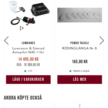
LOWRANCE
POWER TACKLE
Lowrance & Simrad
RÖDINGLÄNGA Nr 8
Autopilot NAC-1 för
hydralstyrning
Nuvarande pris
:
14 495,00 kr
14 495,00 kr
Tidigare pris
:
Pris
:
165,00 kr
165,00 kr
19 389,00 kr
19 389,00 kr
1 ST
FINNS I LAGER.
LÄGG I VARUKORGEN
LÄS MER
ANDRA KÖPTE OCKSÅ