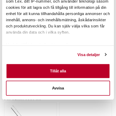
som t.ex. ditt IP-nummer, och använder teknologi såsom
cookies för att lagra och få tillgång till information på din
enhet för att kunna tillhandahålla personliga annonser och
innehåll, annons- och innehållsmätning, åskådarinsikter
och produktutveckling. Du kan själv välja vilka som får
använda din data och i vilka syften.
Med din tillåtelse skulle vi även vilja:
Samla in information om din geografiska plats som
Visa detaljer
kan ha en noggrannhet på upp till flera meter
Identifiera din enhet genom att aktivt skanna den för
specifika kännetecken (fingeravtryck)
Tillåt alla
Ta reda på mer om hur dina personliga uppgifter
behandlas och ställ in dina preferenser i
detaljsektionen
.
Avvisa
Du kan ändra eller dra tillbaka ditt samtycke när som
helst från cookie-förklaringen.
POPULÄRT JUST NU
Vi använder enhetsidentifierare för att anpassa innehållet
och annonserna till användarna, tillhandahålla funktioner