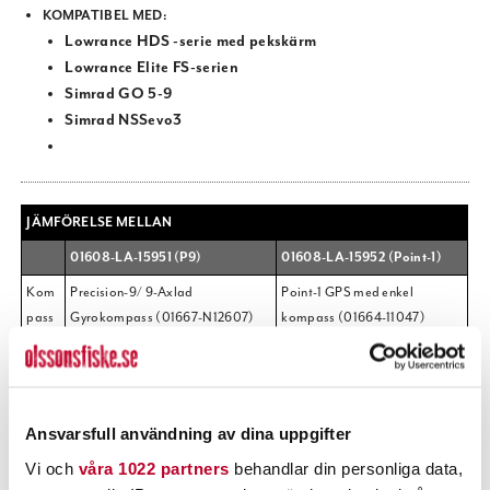
KOMPATIBEL MED:
Lowrance HDS -serie med pekskärm
Lowrance Elite FS-serien
Simrad GO 5-9
Simrad NSSevo3
JÄMFÖRELSE MELLAN
01608-LA-15951 (P9)
01608-LA-15952 (Point-1)
Kom
Precision-9/ 9-Axlad
Point-1 GPS med enkel
pass
Gyrokompass (01667-N12607)
kompass (01664-11047)
Ger mycket stabilare gång vid
Funkar bra till öppen båt eller
kraftig vind mm
lättstyrd båt
:
Ansvarsfull användning av dina uppgifter
Vi och
våra 1022 partners
behandlar din personliga data,