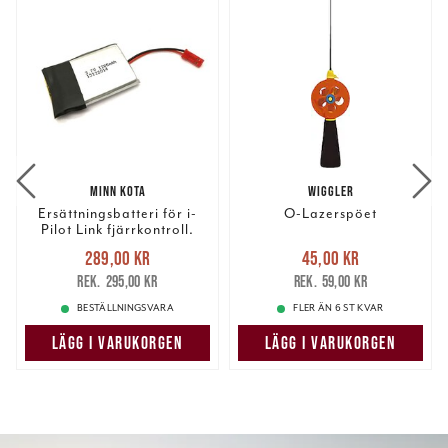
MINN KOTA
WIGGLER
Ersättningsbatteri för i-
O-Lazerspöet
Pilot Link fjärrkontroll.
(BV*).
Nuvarande pris
:
Nuvarande pris
:
289,00 kr
45,00 kr
289,00 kr
Tidigare pris
:
45,00 kr
Tidigare pris
:
295,00 kr
59,00 kr
295,00 kr
59,00 kr
BESTÄLLNINGSVARA
FLER ÄN 6 ST KVAR
LÄGG I VARUKORGEN
LÄGG I VARUKORGEN