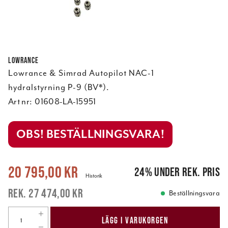
Lowrance
Lowrance & Simrad Autopilot NAC-1
hydralstyrning P-9 (BV*).
Art nr:
01608-LA-15951
OBS! BESTÄLLNINGSVARA!
Nuvarande pris
:
20 795,00 kr
Tidigare pris
:
27 474,00 kr
20 795,00 kr
24
%
under rek. pris
Historik
27 474,00 kr
Beställningsvara
LÄGG I VARUKORGEN