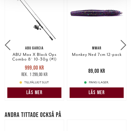
för sociala medier och analysera vår trafik. Vi
vidarebefordrar även sådana identifierare och annan
information från din enhet till de sociala medier och
annons- och analysföretag som vi samarbetar med.
Dessa kan i sin tur kombinera informationen med annan
information som du har tillhandahållit eller som de har
samlat in när du har använt deras tjänster.
ABU GARCIA
MWAR
ABU Max X Black Ops
Monkey Ned 7cm 12-pack
Combo 8` 10-30g (#1)
Nuvarande pris
:
999,00 kr
999,00 kr
Tidigare pris
:
Pris
:
89,00 kr
89,00 kr
1 299,00 kr
1 299,00 kr
TILLFÄLLIGT SLUT
FINNS I LAGER.
LÄS MER
LÄS MER
ANDRA TITTADE OCKSÅ PÅ