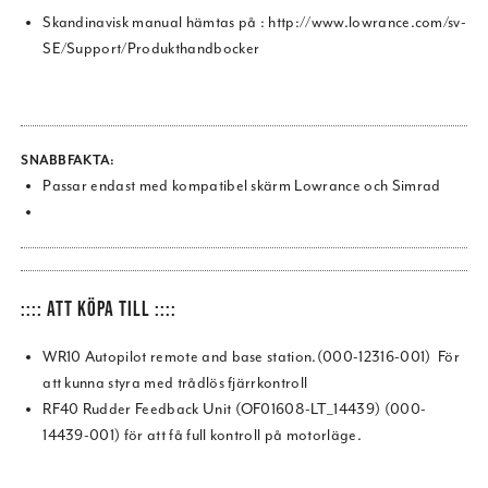
Skandinavisk manual hämtas på : http://www.lowrance.com/sv-
SE/Support/Produkthandbocker
SNABBFAKTA:
Passar endast med kompatibel skärm Lowrance och Simrad
:::: ATT KÖPA TILL ::::
WR10 Autopilot remote and base station.(000-12316-001) För
att kunna styra med trådlös fjärrkontroll
RF40 Rudder Feedback Unit (OF01608-LT_14439) (000-
14439-001) för att få full kontroll på motorläge.