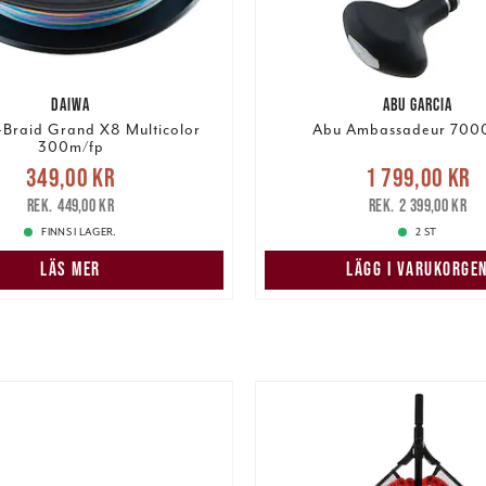
DAIWA
ABU GARCIA
-Braid Grand X8 Multicolor
Abu Ambassadeur 700
300m/fp
Nuvarande pris
Nuvarande pris
:
349,00 kr
1 799,00 kr
1 799,00 kr
Tidigare
r
Tidigare pris
:
449,00 kr
449,00 kr
2 399,00 kr
2 399,00 kr
FINNS I LAGER.
2 ST
LÄS MER
LÄGG I VARUKORGE