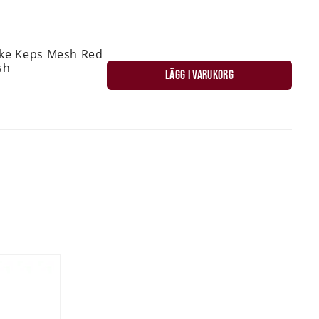
ske Keps Mesh Red
sh
LÄGG I VARUKORG