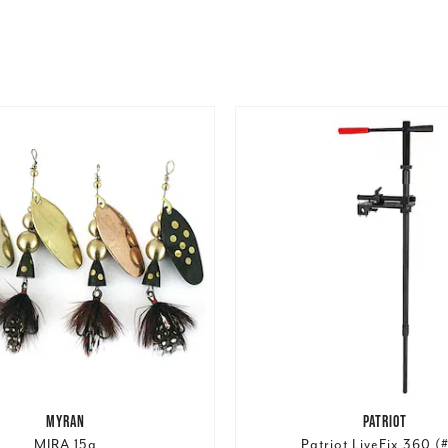
MYRAN
PATRIOT
MIRA 15g
Patriot LiveFix 360 (