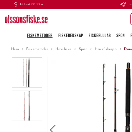
Fri frakt >1000 kr
Su
FISKEMETODER
FISKEREDSKAP
FISKERULLAR
SPÖN
Hem
Fiskemetoder
Havsfiske
Spön
Havsfiskespö
Daiw