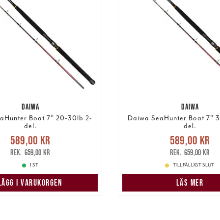
DAIWA
DAIWA
aHunter Boat 7" 20-30lb 2-
Daiwa SeaHunter Boat 7" 3
del.
del.
Nuvarande pris
:
Nuvarande pri
589,00 kr
589,00 kr
,00 kr
Tidigare pris
:
589,00 kr
Tidigare 
659,00 kr
659,00 kr
659,00 kr
659,00 kr
1 ST
TILLFÄLLIGT SLUT
LÄGG I VARUKORGEN
LÄS MER