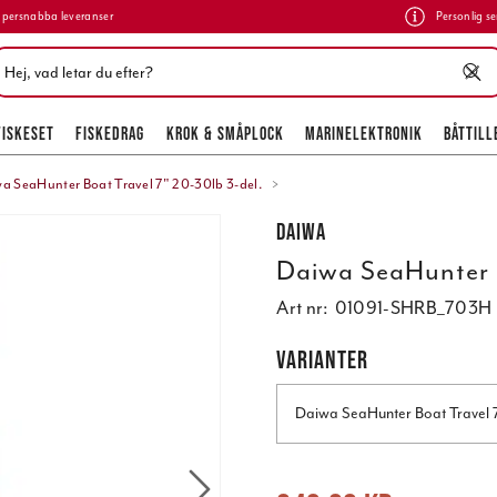
persnabba leveranser
Personlig se
FISKESET
FISKEDRAG
KROK & SMÅPLOCK
MARINELEKTRONIK
BÅTTILL
a SeaHunter Boat Travel 7" 20-30lb 3-del.
Daiwa
Daiwa SeaHunter B
Art nr:
01091-SHRB_703H
VARIANTER
Daiwa SeaHunter Boat Travel 7
Nuvarande pris
:
649,00 kr
Tidigare 