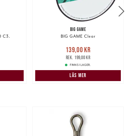
BIG GAME
0 C3.
BIG GAME Clear
:
Nuvarande pris
:
139,00 kr
 pris
:
139,00 kr
Tidigare pris
:
199,00 kr
199,00 kr
FINNS I LAGER.
N
LÄS MER