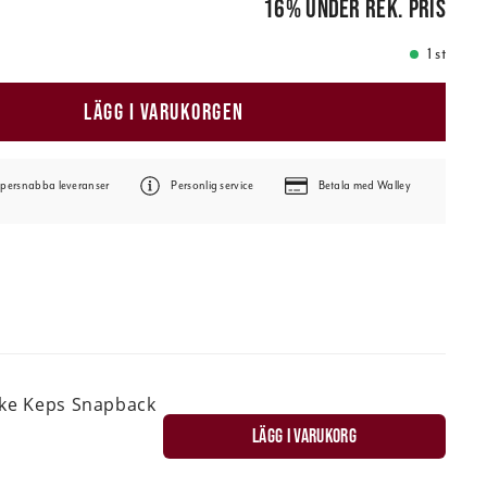
16
%
under rek. pris
1 st
LÄGG I VARUKORGEN
persnabba leveranser
Personlig service
Betala med Walley
ske Keps Snapback
LÄGG I VARUKORG