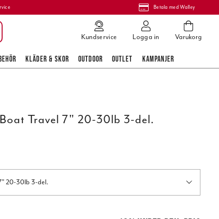
rvice
Betala med Walley
Kundservice
Logga in
Varukorg
BEHÖR
KLÄDER & SKOR
OUTDOOR
OUTLET
KAMPANJER
oat Travel 7" 20-30lb 3-del.
" 20-30lb 3-del.
pris
:
769,00 kr