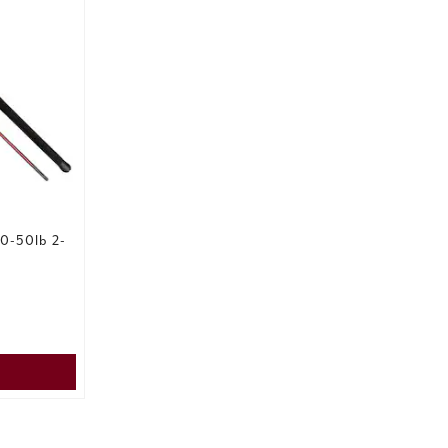
0-50lb 2-
s
:
pris
: