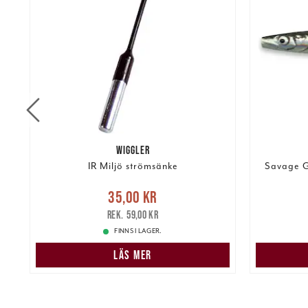
WIGGLER
IR Miljö strömsänke
Savage G
Nuvarande pris
:
35,00 kr
Tidigare
Nuvarand
35,00 kr
pris
:
59,00 kr
59,00 kr
FINNS I LAGER.
LÄS MER