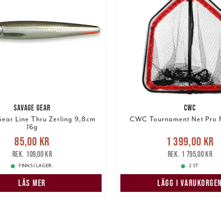
SAVAGE GEAR
CWC
ear Line Thru Zerling 9,8cm
CWC Tournament Net Pro F
16g
Nuvarande pris
e pris
:
85,00 kr
Tidigare
85,00 kr
1 399,00 kr
1 399,00 kr
Tidigare
pris
:
109,00 kr
109,00 kr
1 795,00 kr
1 795,00 kr
FINNS I LAGER.
2 ST
LÄS MER
LÄGG I VARUKORGE