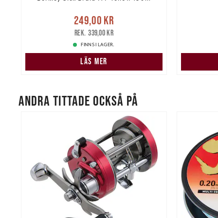
re
Nuvarande pris
:
Nuvarand
249,00 kr
249,00 kr
Tidigare pris
:
339,00 kr
339,00 kr
FINNS I LAGER.
LÄS MER
ANDRA TITTADE OCKSÅ PÅ