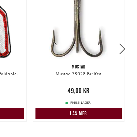
MUSTAD
oldable.
Mustad 73028 Br/10st
:
N
 pris
:
Pris
:
49,00 kr
49,00 kr
FINNS I LAGER.
N
LÄS MER