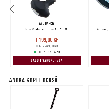
ABU GARCIA
Abu Ambassadeur C-7000.
Daiwa J
Nuvarande pris
:
1 199,00 kr
1 199,00 kr
Tidigare pris
:
349,00 k
2 349,00 kr
2 349,00 kr
FLER ÄN 6 ST KVAR
LÄGG I VARUKORGEN
ANDRA KÖPTE OCKSÅ