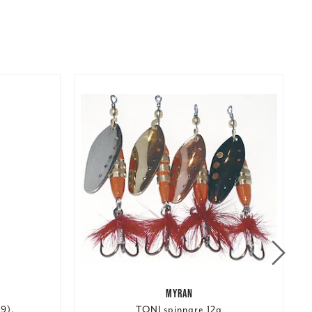
MYRAN
#9).
TONI spinnare 12g