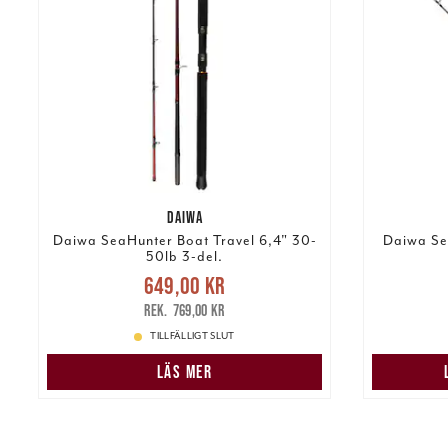
DAIWA
Daiwa SeaHunter Boat Travel 6,4" 30-
Daiwa Se
50lb 3-del.
Nuvarande pris
:
649,00 kr
649,00 kr
Tidigare pris
:
589
769,00 kr
769,00 kr
TILLFÄLLIGT SLUT
LÄS MER