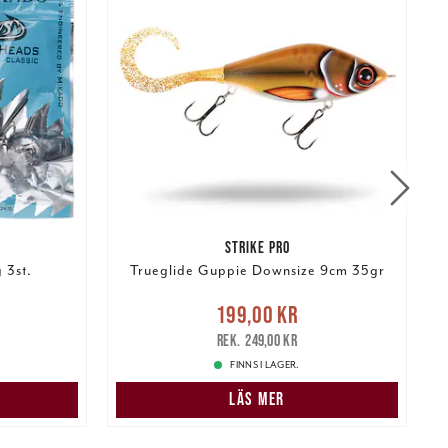
STRIKE PRO
 3st.
Trueglide Guppie Downsize 9cm 35gr
Nuvarande pris
:
199,00 kr
199,00 kr
Tidigare pris
:
249,00 kr
1
249,00 kr
FINNS I LAGER.
LÄS MER