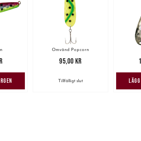
n
Omvänd Popcorn
r
Pris
:
95,00 kr
95,00 kr
Pris
:
105
ORGEN
LÄGG
Tillfälligt slut