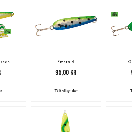
Green
Emerald
G
r
Pris
:
95,00 kr
95,00 kr
Pris
:
95,
ut
Tillfälligt slut
T