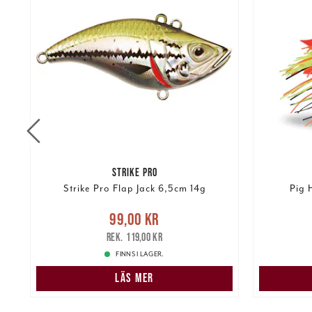
STRIKE PRO
Strike Pro Flap Jack 6,5cm 14g
Pig 
Nuvarande pris
:
99,00 kr
Tidigare
Nuvarand
99,00 kr
kr
pris
:
119,00 kr
119,00 kr
FINNS I LAGER.
LÄS MER