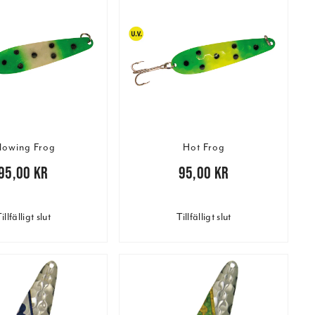
lowing Frog
Hot Frog
00 kr
95,00 kr
Pris
:
95,00 kr
95,00 kr
illfälligt slut
Tillfälligt slut