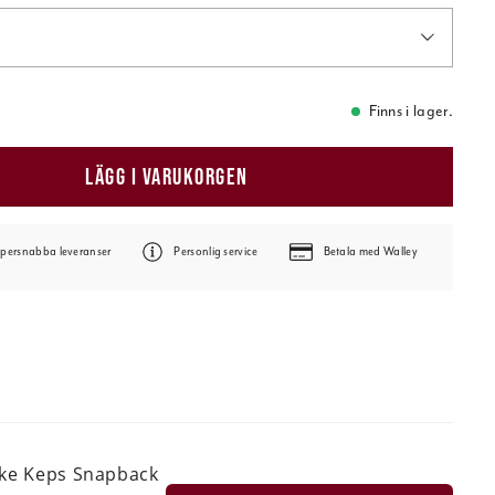
Finns i lager.
LÄGG I VARUKORGEN
persnabba leveranser
Personlig service
Betala med Walley
ske Keps Snapback