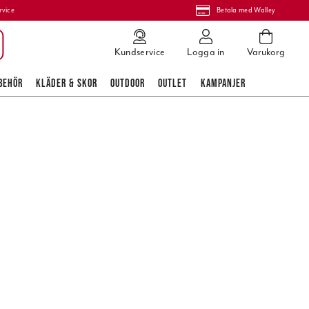
rvice
Betala med Walley
Kundservice
Logga in
Varukorg
BEHÖR
KLÄDER & SKOR
OUTDOOR
OUTLET
KAMPANJER