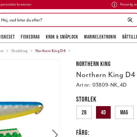
persnabba leveranser
Personlig se
FISKESET
FISKEDRAG
KROK & SMÅPLOCK
MARINELEKTRONIK
BÅTTILL
are
Skeddrag
Northern King D4
Northern King
Northern King D4
Art nr:
03809-NK_4D
STORLEK
28
4D
MAG
FÄRG: