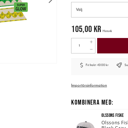
Välj
Pris
:
105,00 kr
105,00 kr
Historik
Fri frakt >1000 kr
Su
Importörsinformation
KOMBINERA MED:
OLSSONS FISKE
Olssons Fi
Black Gray