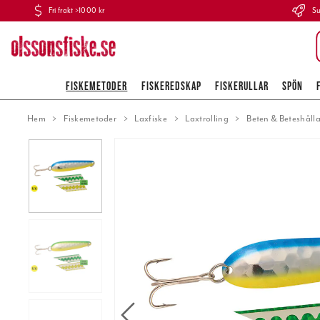
Fri frakt >1000 kr
Su
FISKEMETODER
FISKEREDSKAP
FISKERULLAR
SPÖN
Hem
Fiskemetoder
Laxfiske
Laxtrolling
Beten & Beteshåll