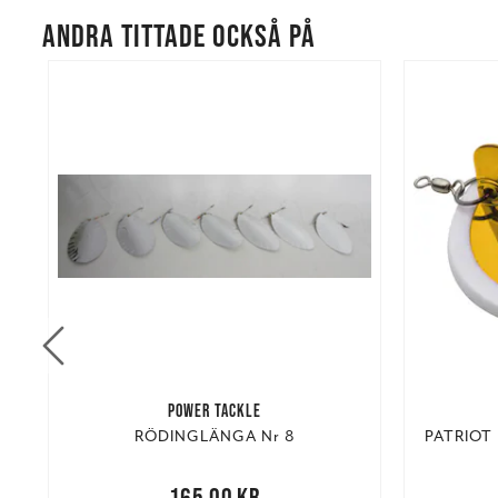
ANDRA TITTADE OCKSÅ PÅ
POWER TACKLE
fp
RÖDINGLÄNGA Nr 8
PATRIOT 
Nuvarand
Pris
:
165,00 kr
165,00 kr