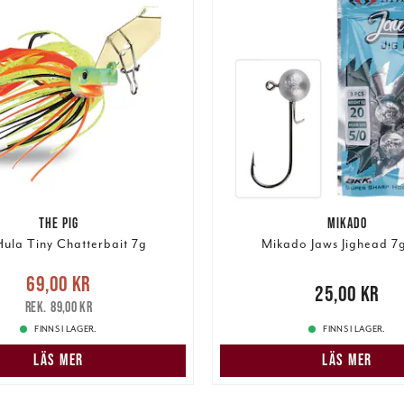
THE PIG
MIKADO
Hula Tiny Chatterbait 7g
Mikado Jaws Jighead 7g
e pris
:
69,00 kr
Tidigare
69,00 kr
Pris
:
25,00 kr
25,00 kr
pris
:
89,00 kr
89,00 kr
FINNS I LAGER.
FINNS I LAGER.
LÄS MER
LÄS MER