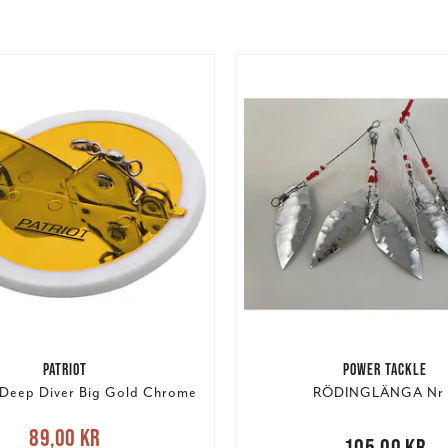
PATRIOT
POWER TACKLE
Deep Diver Big Gold Chrome
RÖDINGLÄNGA Nr 
e pris
:
89,00 kr
Tidigare
89,00 kr
Pris
:
105,00 kr
105,00 kr