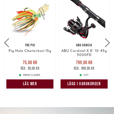
THE PIG
ABU GARCIA
Pig Hula Chatterbait 15g
ABU Cardinal X 8' 10-45g
3000FD
Nuvarande pris
:
Nuvarande pris
:
75,00 kr
799,00 kr
75,00 kr
Tidigare pris
:
799,00 kr
Tidigare pris
:
99,00 kr
999,00 kr
99,00 kr
999,00 kr
FINNS I LAGER.
3 ST
LÄS MER
LÄGG I VARUKORGEN