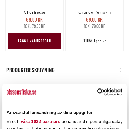
Chartreuse
Orange Pumpkin
Nuvarande pris
:
Nuvarande pris
:
59,00 kr
59,00 kr
59,00 kr
Tidigare pris
:
59,00 kr
Tidigare pris
:
79,00 kr
79,00 kr
79,00 kr
79,00 kr
Tillfälligt slut
LÄGG I VARUKORGEN
PRODUKTBESKRIVNING
POPULÄRT JUST NU
Ansvarsfull användning av dina uppgifter
Vi och
våra 1022 partners
behandlar din personliga data,
som t.ex. ditt IP-nummer, och använder teknologi såsom