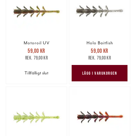
Motoroil UV
Holo Baitfish
Nuvarande pris
:
Nuvarande pris
:
59,00 kr
59,00 kr
59,00 kr
Tidigare pris
:
59,00 kr
Tidigare pris
:
79,00 kr
79,00 kr
79,00 kr
79,00 kr
Tillfälligt slut
LÄGG I VARUKORGEN