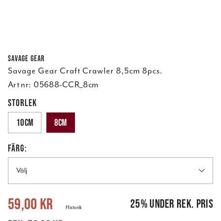
Savage Gear
Savage Gear Craft Crawler 8,5cm 8pcs.
Art nr:
05688-CCR_8cm
STORLEK
10cm
8cm
FÄRG:
Välj
Nuvarande pris
:
59,00 kr
Tidigare pris
:
79,00 kr
59,00 kr
25
%
under rek. pris
Historik