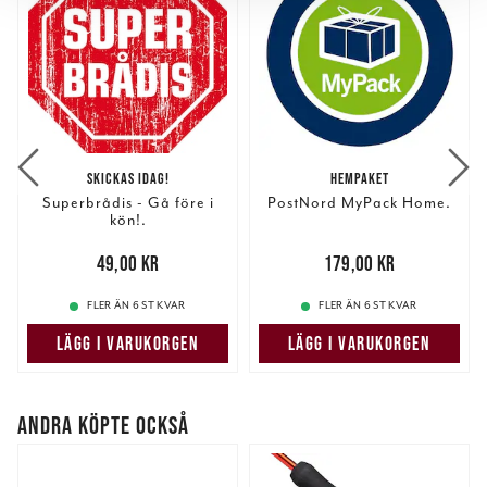
för sociala medier och analysera vår trafik. Vi
vidarebefordrar även sådana identifierare och annan
information från din enhet till de sociala medier och
annons- och analysföretag som vi samarbetar med.
Dessa kan i sin tur kombinera informationen med annan
information som du har tillhandahållit eller som de har
samlat in när du har använt deras tjänster.
SKICKAS IDAG!
HEMPAKET
Superbrådis - Gå före i
PostNord MyPack Home.
kön!.
Pris
:
49,00 kr
49,00 kr
Pris
:
179,00 kr
179,00 kr
FLER ÄN 6 ST KVAR
FLER ÄN 6 ST KVAR
LÄGG I VARUKORGEN
LÄGG I VARUKORGEN
ANDRA KÖPTE OCKSÅ