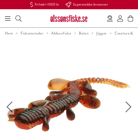
Fri frakt >1000 kr
Supersnabba leveranser
Hem
Fiskemetoder
Abborrfiske
Beten
Jiggar
Creature & kr