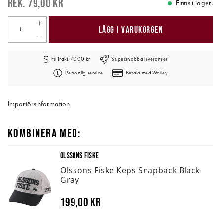
79,00 kr
Finns i lager.
LÄGG I VARUKORGEN
Fri frakt >1000 kr
Supersnabba leveranser
Personlig service
Betala med Walley
Importörsinformation
KOMBINERA MED:
OLSSONS FISKE
Olssons Fiske Keps Snapback Black
Gray
199,00 kr