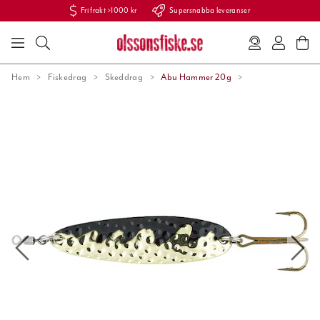
Fri frakt >1000 kr
Supersnabba leveranser
Hem
Fiskedrag
Skeddrag
Abu Hammer 20g