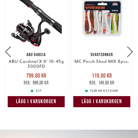
ABU GARCIA
SVARTZONKER
ABU Cardinal X 8' 10-45g
MC Perch Shad MIX 8pcs.
3000FD
Nuvarande pris
:
Nuvarande pris
:
799,00 kr
119,00 kr
799,00 kr
Tidigare pris
:
119,00 kr
Tidigare pris
:
999,00 kr
149,00 kr
999,00 kr
149,00 kr
3 ST
FLER ÄN 6 ST KVAR
LÄGG I VARUKORGEN
LÄGG I VARUKORGEN