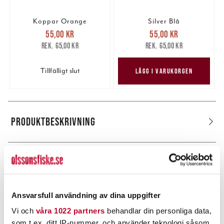
Koppar Orange
Silver Blå
Nuvarande pris
:
Nuvarande pris
:
55,00 kr
55,00 kr
55,00 kr
Tidigare pris
:
55,00 kr
Tidigare pris
:
65,00 kr
65,00 kr
65,00 kr
65,00 kr
Tillfälligt slut
LÄGG I VARUKORGEN
PRODUKTBESKRIVNING
POPULÄRT JUST NU
Ansvarsfull användning av dina uppgifter
Vi och
våra 1022 partners
behandlar din personliga data,
som t.ex. ditt IP-nummer, och använder teknologi såsom