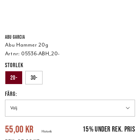
Abu Garcia
Abu Hammer 20g
Art nr:
05536-ABH_20-
STORLEK
20-
30-
FÄRG:
Välj
Nuvarande pris
:
55,00 kr
Tidigare pris
:
65,00 kr
55,00 kr
15
%
under rek. pris
Historik