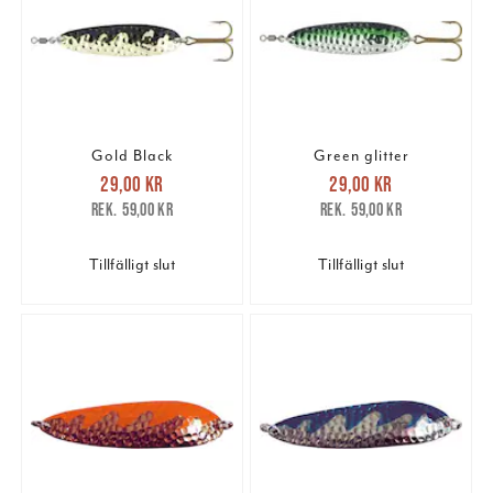
Gold Black
Green glitter
Nuvarande pris
:
Nuvarande pris
:
29,00 kr
29,00 kr
29,00 kr
Tidigare pris
:
29,00 kr
Tidigare pris
:
59,00 kr
59,00 kr
59,00 kr
59,00 kr
Tillfälligt slut
Tillfälligt slut