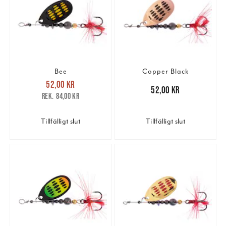
Bee
Copper Black
Nuvarande pris
:
52,00 kr
52,00 kr
Tidigare pris
:
Pris
:
52,00 kr
52,00 kr
84,00 kr
84,00 kr
Tillfälligt slut
Tillfälligt slut