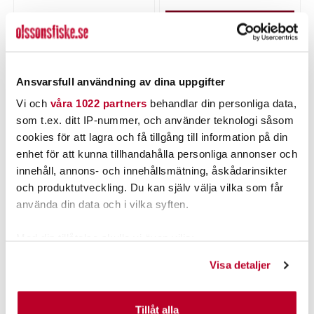
Tillfälligt slut
LÄGG I VARUKORGEN
Ansvarsfull användning av dina uppgifter
PRODUKTBESKRIVNING
Vi och
våra 1022 partners
behandlar din personliga data,
som t.ex. ditt IP-nummer, och använder teknologi såsom
cookies för att lagra och få tillgång till information på din
enhet för att kunna tillhandahålla personliga annonser och
innehåll, annons- och innehållsmätning, åskådarinsikter
POPULÄRT JUST NU
och produktutveckling. Du kan själv välja vilka som får
använda din data och i vilka syften.
Med din tillåtelse skulle vi även vilja:
Samla in information om din geografiska plats som
Visa detaljer
kan ha en noggrannhet på upp till flera meter
Identifiera din enhet genom att aktivt skanna den för
specifika kännetecken (fingeravtryck)
Tillåt alla