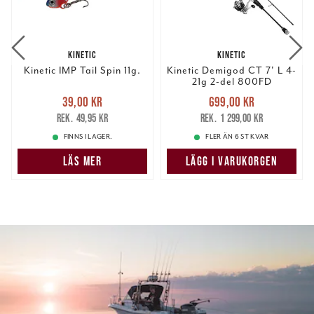
KINETIC
KINETIC
Kinetic IMP Tail Spin 11g.
Kinetic Demigod CT 7' L 4-
21g 2-del 800FD
Nuvarande pris
:
Nuvarande pris
:
39,00 kr
699,00 kr
39,00 kr
Tidigare pris
:
699,00 kr
Tidigare pris
:
49,95 kr
1 299,00 kr
49,95 kr
1 299,00 kr
FINNS I LAGER.
FLER ÄN 6 ST KVAR
LÄS MER
LÄGG I VARUKORGEN