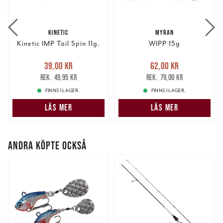
KINETIC
MYRAN
Kinetic IMP Tail Spin 11g.
WIPP 15g
Nuvarande pris
:
Nuvarande pris
:
39,00 kr
62,00 kr
39,00 kr
Tidigare pris
:
62,00 kr
Tidigare pris
:
49,95 kr
79,00 kr
49,95 kr
79,00 kr
FINNS I LAGER.
FINNS I LAGER.
LÄS MER
LÄS MER
ANDRA KÖPTE OCKSÅ