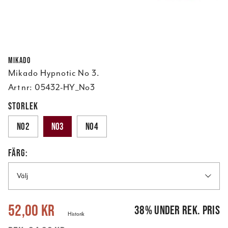
Mikado
Mikado Hypnotic No 3.
Art nr:
05432-HY_No3
STORLEK
No2
No3
No4
FÄRG:
Välj
Nuvarande pris
:
52,00 kr
Tidigare pris
:
84,00 kr
52,00 kr
38
%
under rek. pris
Historik