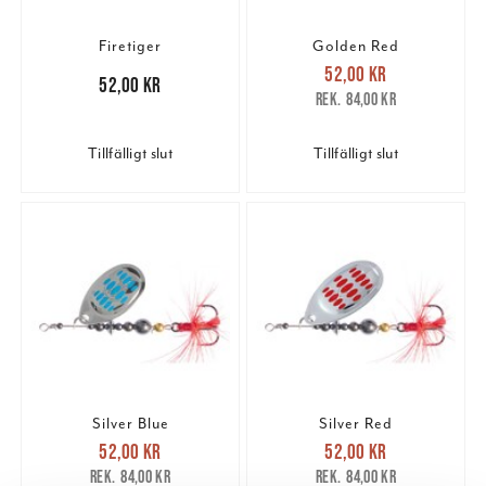
Firetiger
Golden Red
Nuvarande pris
:
52,00 kr
Pris
:
52,00 kr
52,00 kr
52,00 kr
Tidigare pris
:
84,00 kr
84,00 kr
Tillfälligt slut
Tillfälligt slut
Silver Blue
Silver Red
Nuvarande pris
:
Nuvarande pris
:
52,00 kr
52,00 kr
52,00 kr
Tidigare pris
:
52,00 kr
Tidigare pris
:
84,00 kr
84,00 kr
84,00 kr
84,00 kr