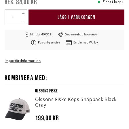
84,00 kr
Finns i lager.
LÄGG I VARUKORGEN
Fri frakt >1000 kr
Supersnabba leveranser
Personlig service
Betala med Walley
Importörsinformation
KOMBINERA MED:
OLSSONS FISKE
Olssons Fiske Keps Snapback Black
Gray
199,00 kr