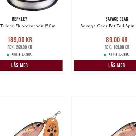
BERKLEY
SAVAGE GEAR
 Trilene Fluorocarbon 150m
Savage Gear Fat Tail Spin
Nuvarande pris
:
Nuvarande pris
:
89,00 k
189,00 kr
89,00 kr
r
Tidigare pris
:
269,00 kr
pris
:
109,00 k
269,00 kr
109,00 kr
FINNS I LAGER.
FINNS I LAGER.
LÄS MER
LÄS MER