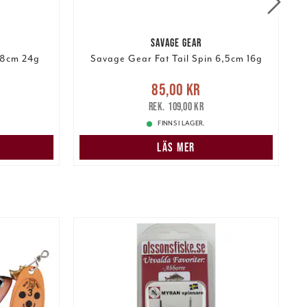
SAVAGE GEAR
 8cm 24g
Savage Gear Fat Tail Spin 6,5cm 16g
B
r
Tidigare
Nuvarande pris
:
85,00 kr
Tidigare
N
85,00 kr
r
pris
:
109,00 kr
109,00 kr
FINNS I LAGER.
LÄS MER