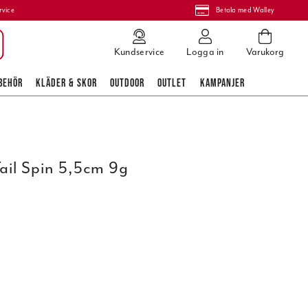
rvice
Betala med Walley
Kundservice
Logga in
Varukorg
BEHÖR
KLÄDER & SKOR
OUTDOOR
OUTLET
KAMPANJER
ail Spin 5,5cm 9g