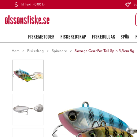
Fri frakt >1000 kr
Su
FISKEMETODER
FISKEREDSKAP
FISKERULLAR
SPÖN
Hem
Fiskedrag
Spinnare
Savage Gear Fat Tail Spin 5,5cm 9g