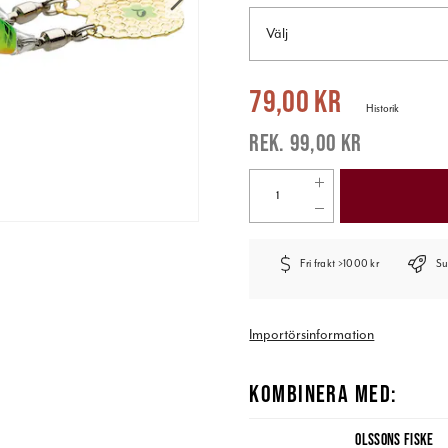
Välj
Nuvarande pris
:
79,00 kr
Tidigare pr
79,00 kr
Historik
99,00 kr
Fri frakt >1000 kr
Su
Importörsinformation
KOMBINERA MED:
OLSSONS FISKE