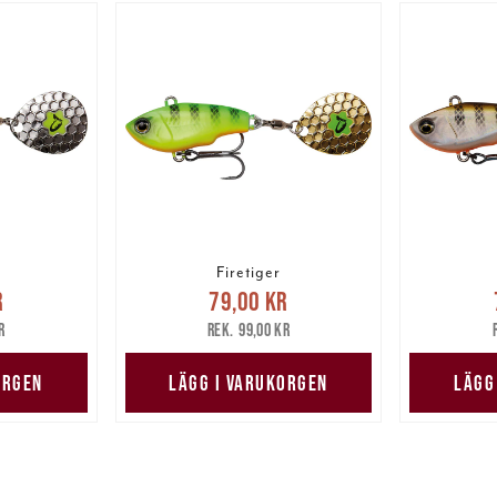
Firetiger
pris
:
Nuvarande pris
:
Nuv
r
79,00 kr
are pris
:
79,00 kr
Tidigare pris
:
79,00 
r
99,00 kr
r
99,00 kr
ORGEN
LÄGG I VARUKORGEN
LÄGG