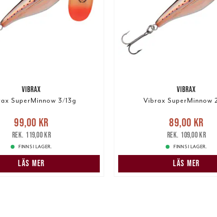
VIBRAX
VIBRAX
rax SuperMinnow 3/13g
Vibrax SuperMinnow 
e pris
:
99,00 kr
Tidigare
Nuvarande pris
:
89,00 k
99,00 kr
89,00 kr
pris
:
119,00 kr
pris
:
109,00 k
119,00 kr
109,00 kr
FINNS I LAGER.
FINNS I LAGER.
LÄS MER
LÄS MER