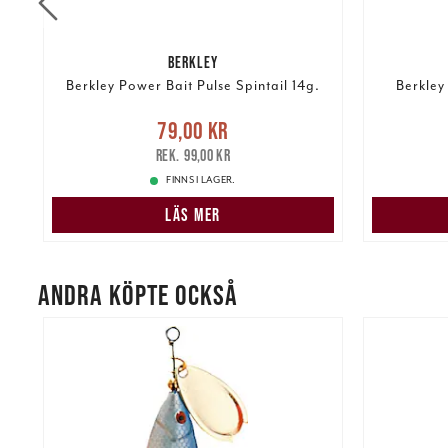
BERKLEY
Berkley Power Bait Pulse Spintail 14g.
Berkley
re
Nuvarande pris
:
79,00 kr
Tidigare
79,00 kr
pris
:
99,00 kr
189,00 k
99,00 kr
FINNS I LAGER.
LÄS MER
ANDRA KÖPTE OCKSÅ