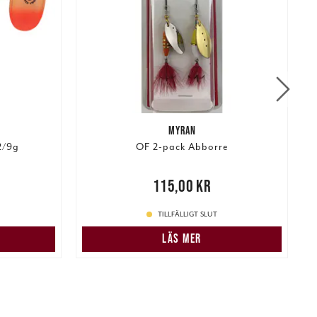
MYRAN
2/9g
OF 2-pack Abborre
r
Tidigare
Pris
:
115,00 kr
115,00 kr
r
1
TILLFÄLLIGT SLUT
LÄS MER