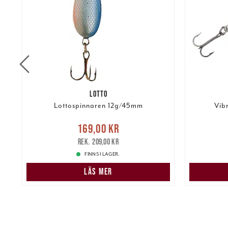
LOTTO
Lottospinnaren 12g/45mm
Vib
Nuvarande pris
:
Nuvarand
169,00 kr
kr
169,00 kr
Tidigare pris
:
209,00 kr
209,00 kr
FINNS I LAGER.
LÄS MER