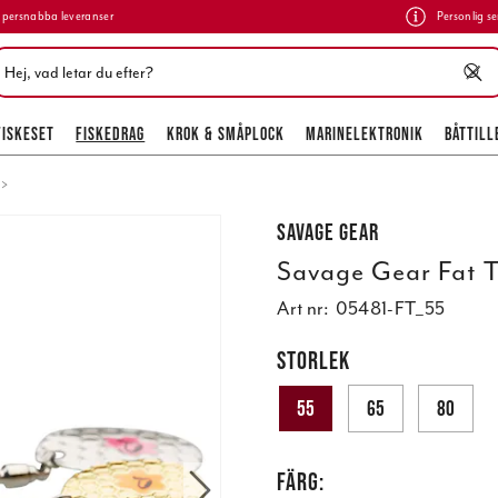
persnabba leveranser
Personlig se
FISKESET
FISKEDRAG
KROK & SMÅPLOCK
MARINELEKTRONIK
BÅTTILL
Savage Gear
Savage Gear Fat T
Art nr:
05481-FT_55
STORLEK
55
65
80
FÄRG: