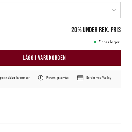
is
:
99,00 kr
20
%
under rek. pris
Finns i lager.
LÄGG I VARUKORGEN
persnabba leveranser
Personlig service
Betala med Walley