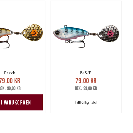
Perch
B/S/P
arande pris
:
Nuvarande pris
:
79,00 kr
79,00 kr
kr
Tidigare pris
:
79,00 kr
Tidigare pris
:
99,00 kr
99,00 kr
99,00 kr
99,00 kr
 I VARUKORGEN
Tillfälligt slut