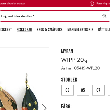
persnabba leveranser
Personlig se
FISKESET
FISKEDRAG
KROK & SMÅPLOCK
MARINELEKTRONIK
BÅTTILL
Myran
WIPP 20g
Art nr:
05419-WP_20
STORLEK
03
05
07
FÄRG: