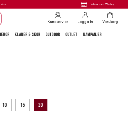
rvice
Betala med Walley
Kundservice
Logga in
Varukorg
BEHÖR
KLÄDER & SKOR
OUTDOOR
OUTLET
KAMPANJER
10
15
20