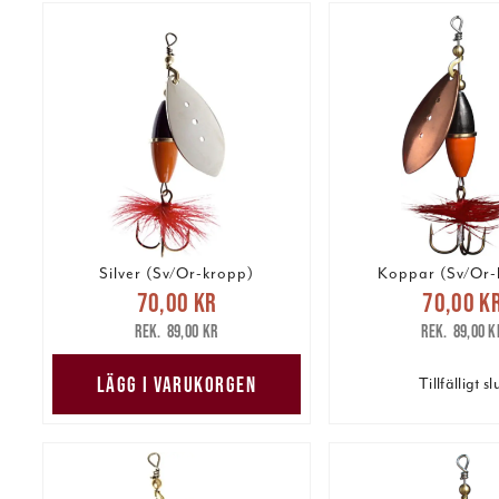
Silver (Sv/Or-kropp)
Koppar (Sv/Or-
Nuvarande pris
:
Nuvarande 
70,00 kr
70,00 k
70,00 kr
Tidigare pris
:
70,00 kr
Tidig
89,00 kr
89,00 k
89,00 kr
89,00 k
LÄGG I VARUKORGEN
Tillfälligt sl