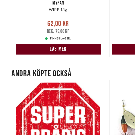
MYRAN
WIPP 15g
re
Nuvarande pris
:
62,00 kr
Tidigare
Nuvarand
62,00 kr
pris
:
79,00 kr
79,00 kr
FINNS I LAGER.
LÄS MER
ANDRA KÖPTE OCKSÅ