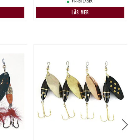
FINNS I LAGER.
LÄS MER