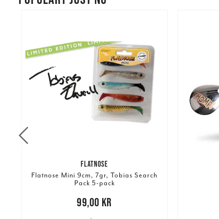
FLATNOSE
Flatnose Mini 9cm, 7gr, Tobias Search
Pack 5-pack
re
Nuvarand
Pris
:
99,00 kr
99,00 kr