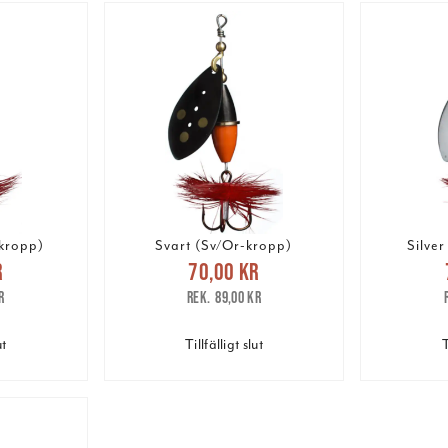
kropp)
Svart (Sv/Or-kropp)
Silver
pris
:
Nuvarande pris
:
Nuv
r
70,00 kr
are pris
:
70,00 kr
Tidigare pris
:
70,00 
r
89,00 kr
r
89,00 kr
ut
Tillfälligt slut
T