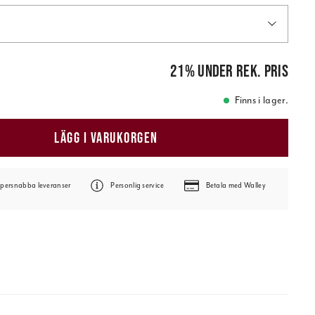
is
:
89,00 kr
21
%
under rek. pris
Finns i lager.
LÄGG I VARUKORGEN
persnabba leveranser
Personlig service
Betala med Walley