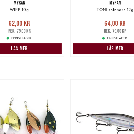
MYRAN
MYRAN
WIPP 10g
TONI spinnare 12g
e pris
:
62,00 kr
Tidigare
Nuvarande pris
:
64,00 k
62,00 kr
64,00 kr
pris
:
79,00 kr
pris
:
79,00 kr
79,00 kr
79,00 kr
FINNS I LAGER.
FINNS I LAGER.
LÄS MER
LÄS MER