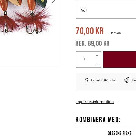
Välj
Nuvarande pris
:
70,00 kr
Tidigare pr
70,00 kr
Historik
89,00 kr
Fri frakt >1000 kr
Su
Importörsinformation
KOMBINERA MED:
OLSSONS FISKE