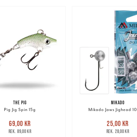
THE PIG
MIKADO
Pig Jig Spin 15g
Mikado Jaws Jighead 10
e pris
:
69,00 kr
Tidigare
Nuvarande pris
:
25,00 k
69,00 kr
25,00 kr
pris
:
89,00 kr
pris
:
28,00 kr
89,00 kr
28,00 kr