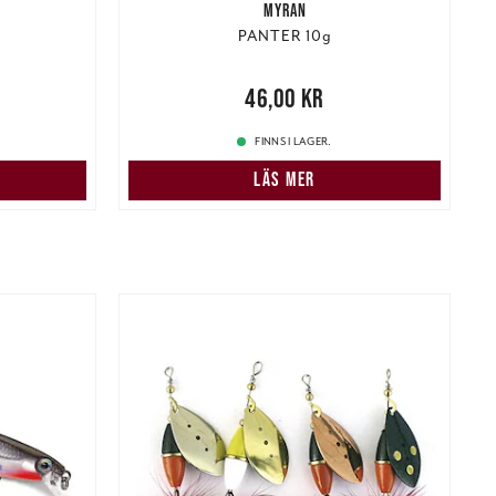
MYRAN
PANTER 10g
r
Tidigare
Pris
:
46,00 kr
46,00 kr
P
FINNS I LAGER.
LÄS MER