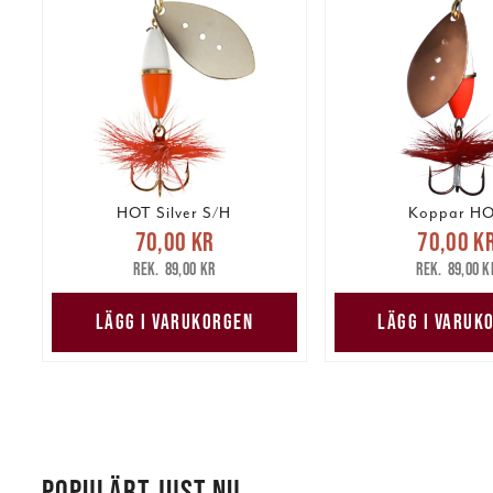
HOT Silver S/H
Koppar H
Nuvarande pris
:
Nuvarande 
70,00 kr
70,00 k
70,00 kr
Tidigare pris
:
70,00 kr
Tidig
89,00 kr
89,00 k
89,00 kr
89,00 k
LÄGG I VARUKORGEN
LÄGG I VARUK
POPULÄRT JUST NU