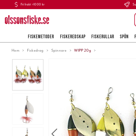
Fri frakt >1000 kr
Su
FISKEMETODER
FISKEREDSKAP
FISKERULLAR
SPÖN
Hem
Fiskedrag
Spinnare
WIPP 20g