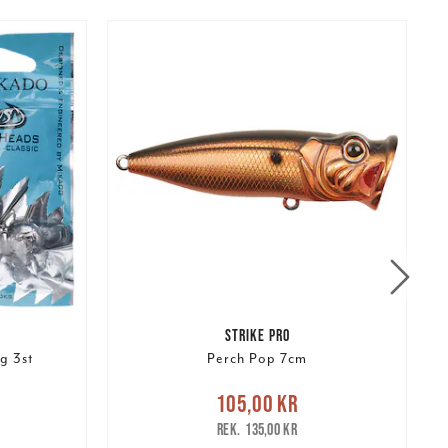
STRIKE PRO
g 3st
Perch Pop 7cm
r
Tidigare
Nuvarande pris
:
N
105,00 kr
105,00 kr
Tidigare pris
:
135,00 kr
135,00 kr