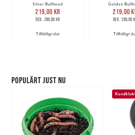
Silver Bullhead
Golden Bull
Nuvarande pris
:
Nuvarande 
219,00 kr
219,00 k
219,00 kr
Tidigare pris
:
219,00 kr
Tidig
289,00 kr
289,00 
289,00 kr
289,00 
Tillfälligt slut
Tillfälligt sl
POPULÄRT JUST NU
Kundklubb