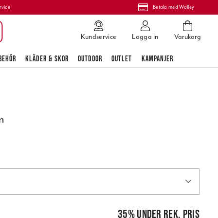
rvice
Betala med Walley
Kundservice
Logga in
Varukorg
BEHÖR
KLÄDER & SKOR
OUTDOOR
OUTLET
KAMPANJER
m
pris
:
289,00 kr
35
%
under rek. pris