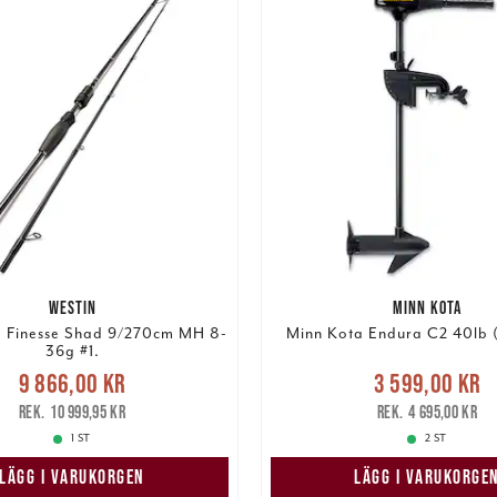
WESTIN
MINN KOTA
0 Finesse Shad 9/270cm MH 8-
Minn Kota Endura C2 40lb (
36g #1.
Nuvarande pris
:
Nuvarande pris
9 866,00 kr
3 599,00 kr
6,00 kr
Tidigare pris
:
3 599,00 kr
Tidigare
10 999,95 kr
4 695,00 kr
10 999,95 kr
4 695,00 kr
1 ST
2 ST
LÄGG I VARUKORGEN
LÄGG I VARUKORGE