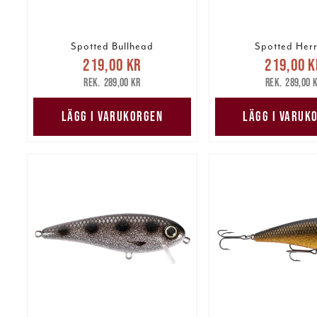
Spotted Bullhead
Spotted Her
Nuvarande pris
:
Nuvarande 
219,00 kr
219,00 k
219,00 kr
Tidigare pris
:
219,00 kr
Tidig
289,00 kr
289,00 
289,00 kr
289,00 
LÄGG I VARUKORGEN
LÄGG I VARUK