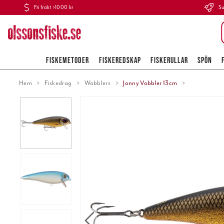
Fri frakt >1000 kr
Su
FISKEMETODER
FISKEREDSKAP
FISKERULLAR
SPÖN
Hem
Fiskedrag
Wobblers
Jonny Vobbler 13cm