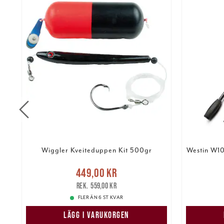
Wiggler Kveiteduppen Kit 500gr
Westin W1
Nuvarande pris
:
449,00 kr
9 86
kr
449,00 kr
Tidigare pris
:
559,00 kr
559,00 kr
FLER ÄN 6 ST KVAR
LÄGG I VARUKORGEN