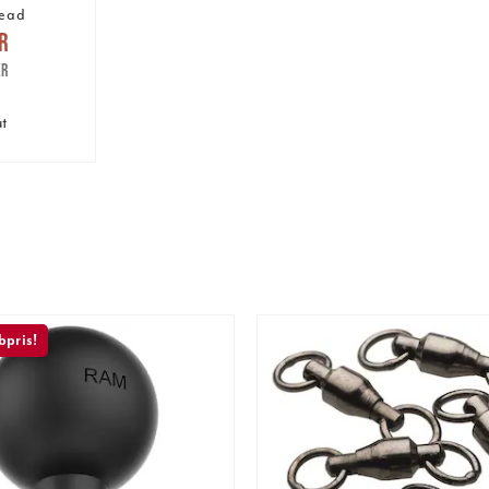
head
pris
:
r
are pris
:
kr
kr
ut
pris!