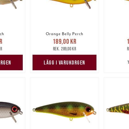
ch
Orange Belly Perch
pris
:
Nuvarande pris
:
Nuv
r
189,00 kr
are pris
:
189,00 kr
Tidigare pris
:
149,00
kr
289,00 kr
kr
289,00 kr
ORGEN
LÄGG I VARUKORGEN
T