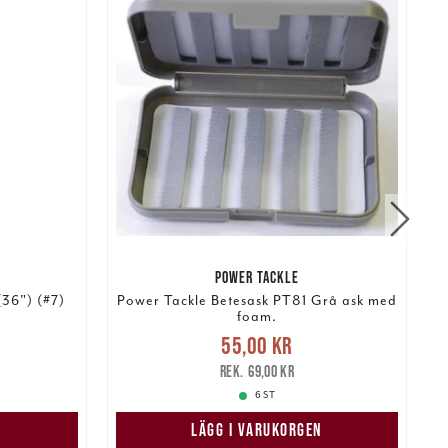
POWER TACKLE
36") (#7)
Power Tackle Betesask PT81 Grå ask med
foam.
:
Nuvarande pris
:
55,00 kr
Tidigare
55,00 kr
 pris
:
pris
:
69,00 kr
4
69,00 kr
6 ST
N
LÄGG I VARUKORGEN