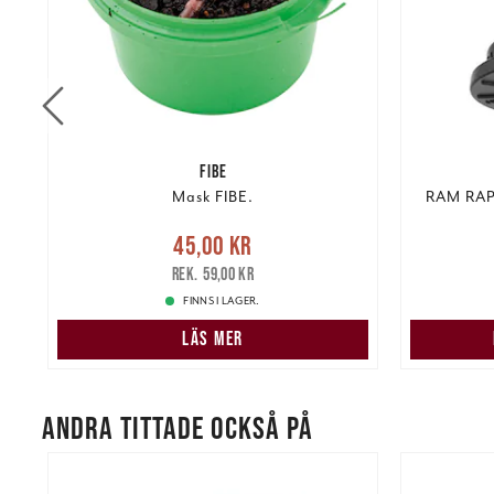
FIBE
Mask FIBE.
RAM RAP-
re
Nuvarande pris
:
45,00 kr
Tidigare
45,00 kr
pris
:
59,00 kr
293,00 k
59,00 kr
FINNS I LAGER.
LÄS MER
ANDRA TITTADE OCKSÅ PÅ