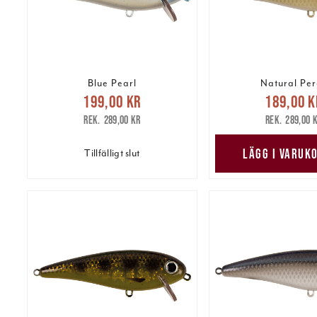
Blue Pearl
Natural Per
Nuvarande pris
:
Nuvarande 
199,00 kr
189,00 k
199,00 kr
Tidigare pris
:
189,00 kr
Tidig
289,00 kr
289,00 
289,00 kr
289,00 
LÄGG I VARUK
Tillfälligt slut