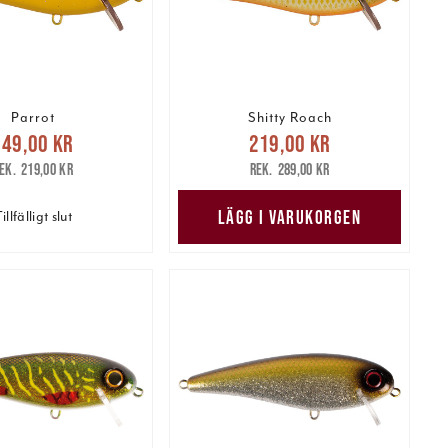
Parrot
Shitty Roach
arande pris
:
Nuvarande pris
:
149,00 kr
219,00 kr
 kr
Tidigare pris
:
219,00 kr
Tidigare pris
:
219,00 kr
289,00 kr
219,00 kr
289,00 kr
LÄGG I VARUKORGEN
illfälligt slut