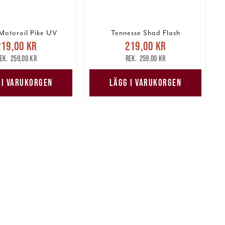
Motoroil Pike UV
Tennesse Shad Flash
arande pris
:
Nuvarande pris
:
219,00 kr
219,00 kr
 kr
Tidigare pris
:
219,00 kr
Tidigare pris
:
259,00 kr
259,00 kr
259,00 kr
259,00 kr
 I VARUKORGEN
LÄGG I VARUKORGEN