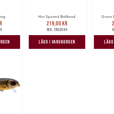
ring
Hot Spotted Bullhead
Green 
pris
:
Nuvarande pris
:
Nuv
r
219,00 kr
are pris
:
219,00 kr
Tidigare pris
:
219,00
kr
289,00 kr
kr
289,00 kr
ORGEN
LÄGG I VARUKORGEN
LÄGG