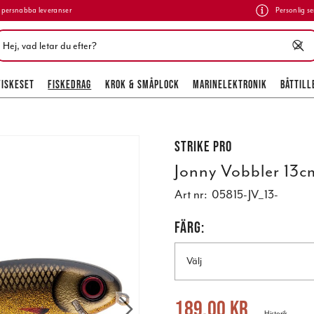
persnabba leveranser
Personlig se
FISKESET
FISKEDRAG
KROK & SMÅPLOCK
MARINELEKTRONIK
BÅTTILL
Strike Pro
Jonny Vobbler 13c
Art nr:
05815-JV_13-
FÄRG:
Välj
Nuvarande pris
:
189,00 kr
Tidigare 
189,00 kr
Historik