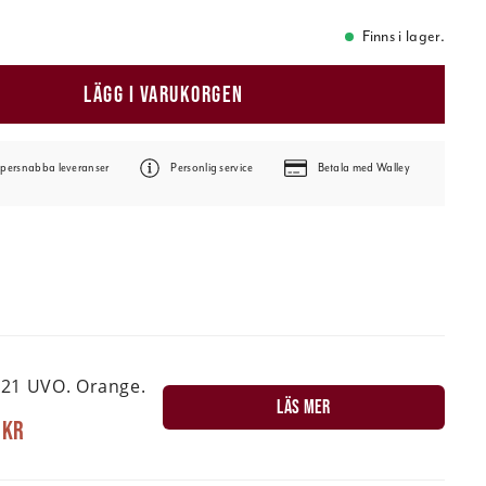
Finns i lager.
LÄGG I VARUKORGEN
persnabba leveranser
Personlig service
Betala med Walley
21 UVO. Orange.
LÄS MER
 kr