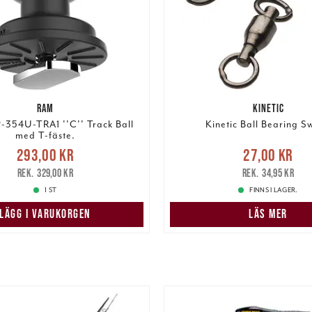
RAM
KINETIC
354U-TRA1 ''C'' Track Ball
Kinetic Ball Bearing S
med T-fäste.
Nuvarande pris
:
Nuvarande pris
:
27,00 k
293,00 kr
27,00 kr
r
Tidigare pris
:
329,00 kr
pris
:
34,95 kr
329,00 kr
34,95 kr
1 ST
FINNS I LAGER.
LÄGG I VARUKORGEN
LÄS MER