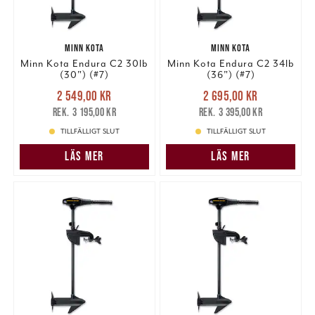
MINN KOTA
MINN KOTA
Minn Kota Endura C2 30lb
Minn Kota Endura C2 34lb
(30") (#7)
(36") (#7)
Nuvarande pris
:
Nuvarande pris
:
2 549,00 kr
2 695,00 kr
2 549,00 kr
Tidigare pris
:
2 695,00 kr
Tidigare pris
:
3 195,00 kr
3 395,00 kr
3 195,00 kr
3 395,00 kr
TILLFÄLLIGT SLUT
TILLFÄLLIGT SLUT
LÄS MER
LÄS MER