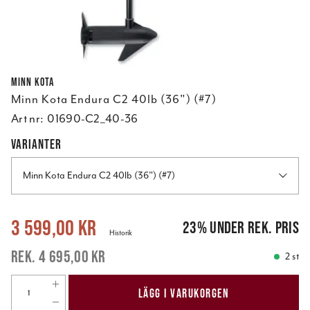
Minn Kota
Minn Kota Endura C2 40lb (36") (#7)
Art nr:
01690-C2_40-36
VARIANTER
Minn Kota Endura C2 40lb (36") (#7)
Nuvarande pris
:
3 599,00 kr
Tidigare pris
:
4 695,00 kr
3 599,00 kr
23
%
under rek. pris
Historik
4 695,00 kr
2 st
LÄGG I VARUKORGEN