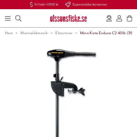
Fri frakt >1000 kr
Supersnabba leveranser
Hem
Marinelektronik
Elmotorer
Minn Kota Endura C2 40lb (36") 