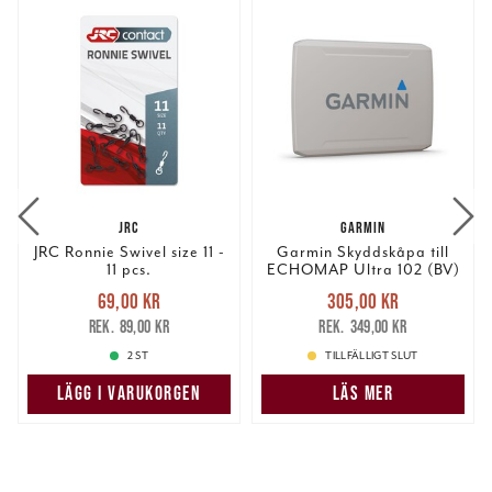
JRC
GARMIN
JRC Ronnie Swivel size 11 -
Garmin Skyddskåpa till
11 pcs.
ECHOMAP Ultra 102 (BV)
Nuvarande pris
:
Nuvarande pris
:
69,00 kr
305,00 kr
69,00 kr
Tidigare pris
:
305,00 kr
Tidigare pris
:
89,00 kr
349,00 kr
89,00 kr
349,00 kr
2 ST
TILLFÄLLIGT SLUT
LÄGG I VARUKORGEN
LÄS MER