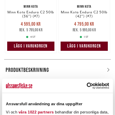
MINN KOTA
MINN KOTA
Minn Kota Endura C2 50lb
Minn Kota Endura C2 50lb
(36") (#7)
(42") (#7)
Nuvarande pris
:
Nuvarande pris
:
4 595,00 kr
4 795,00 kr
4 595,00 kr
Tidigare pris
:
4 795,00 kr
Tidigare pris
:
5 795,00 kr
5 995,00 kr
5 795,00 kr
5 995,00 kr
4 ST
1 ST
LÄGG I VARUKORGEN
LÄGG I VARUKORGEN
PRODUKTBESKRIVNING
POPULÄRT JUST NU
Ansvarsfull användning av dina uppgifter
Vi och
våra 1022 partners
behandlar din personliga data,