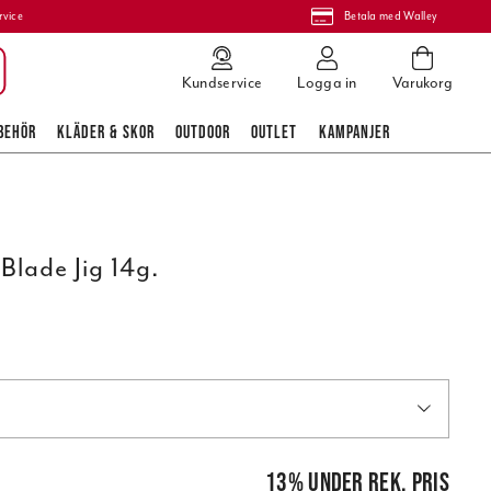
rvice
Betala med Walley
Kundservice
Logga in
Varukorg
BEHÖR
KLÄDER & SKOR
OUTDOOR
OUTLET
KAMPANJER
Blade Jig 14g.
is
:
109,00 kr
13
%
under rek. pris