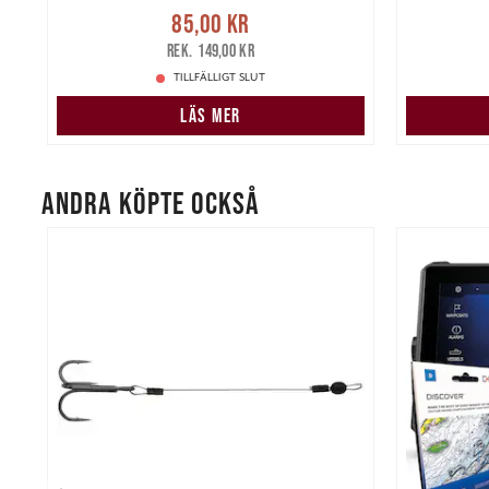
re
Nuvarande pris
:
85,00 kr
Tidigare
Nuvarand
85,00 kr
pris
:
149,00 kr
149,00 kr
TILLFÄLLIGT SLUT
LÄS MER
ANDRA KÖPTE OCKSÅ