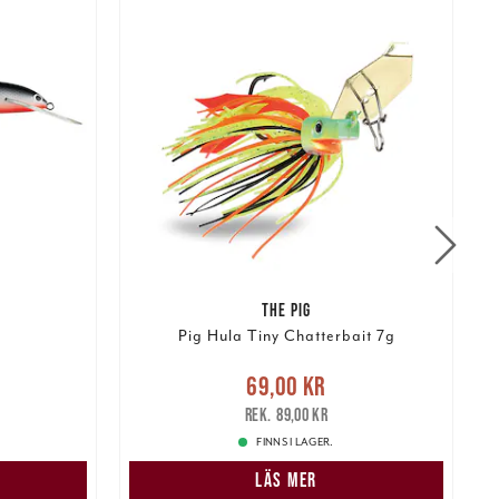
THE PIG
Pig Hula Tiny Chatterbait 7g
:
Nuvarande pris
:
69,00 kr
Tidigare
N
69,00 kr
199,00 kr
pris
:
89,00 kr
89,00 kr
FINNS I LAGER.
LÄS MER