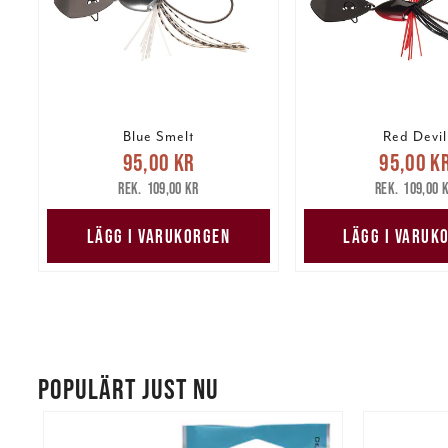
Blue Smelt
Red Devil
Nuvarande pris
:
Nuvarande 
95,00 kr
95,00 k
95,00 kr
Tidigare pris
:
95,00 kr
Tidig
109,00 kr
109,00 
109,00 kr
109,00 
LÄGG I VARUKORGEN
LÄGG I VARUK
POPULÄRT JUST NU