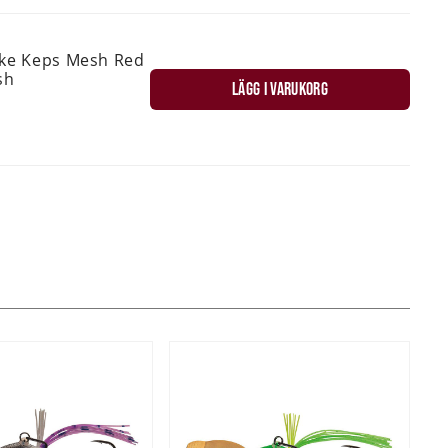
ske Keps Mesh Red
sh
LÄGG I VARUKORG