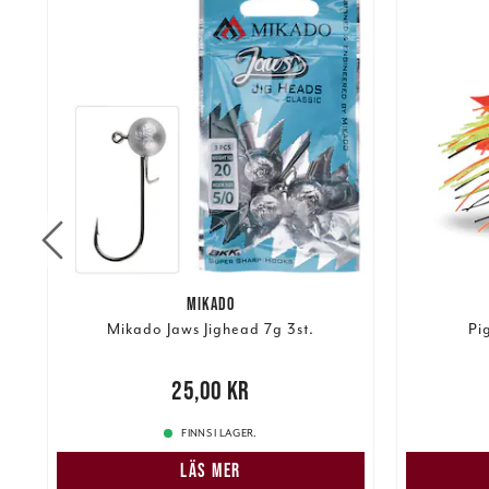
MIKADO
r
Mikado Jaws Jighead 7g 3st.
Pi
Nuvarand
Pris
:
25,00 kr
25,00 kr
kr
FINNS I LAGER.
LÄS MER