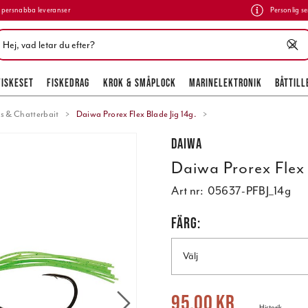
persnabba leveranser
Personlig se
FISKESET
FISKEDRAG
KROK & SMÅPLOCK
MARINELEKTRONIK
BÅTTILL
gs & Chatterbait
Daiwa Prorex Flex Blade Jig 14g.
Daiwa
Daiwa Prorex Flex 
Art nr:
05637-PFBJ_14g
FÄRG:
Välj
Nuvarande pris
:
95,00 kr
Tidigare pr
95,00 kr
Historik