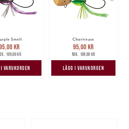
urple Smelt
Chartreuse
arande pris
:
Nuvarande pris
:
95,00 kr
95,00 kr
kr
Tidigare pris
:
95,00 kr
Tidigare pris
:
109,00 kr
109,00 kr
109,00 kr
109,00 kr
 I VARUKORGEN
LÄGG I VARUKORGEN