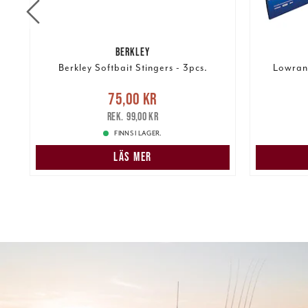
BERKLEY
Berkley Softbait Stingers - 3pcs.
Lowran
Nuvarande pris
:
75,00 kr
Tidigare
75,00 kr
31 99
pris
:
99,00 kr
99,00 kr
FINNS I LAGER.
LÄS MER