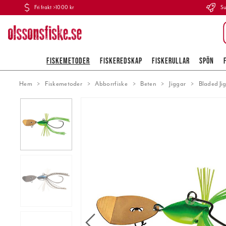
Fri frakt >1000 kr
Su
FISKEMETODER
FISKEREDSKAP
FISKERULLAR
SPÖN
Hem
Fiskemetoder
Abborrfiske
Beten
Jiggar
Bladed Ji