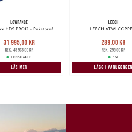
LOWRANCE
LEECH
ce HDS PRO12 + Paketpris!
LEECH ATW1 COPPE
Nuvarande pris
:
Nuvarande pris
31 995,00 kr
289,00 kr
5,00 kr
Tidigare pris
:
289,00 kr
Tidigare pris
:
48 968,00 kr
299,00 kr
48 968,00 kr
FINNS I LAGER.
3 ST
LÄS MER
LÄGG I VARUKORGE