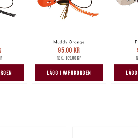
Muddy Orange
P
pris
:
Nuvarande pris
:
Nuv
r
95,00 kr
are pris
:
95,00 kr
Tidigare pris
:
95,00 
kr
109,00 kr
kr
109,00 kr
ORGEN
LÄGG I VARUKORGEN
LÄGG