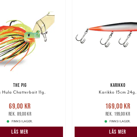
THE PIG
KARIKKO
g Hula Chatterbait 11g.
Karikko 15cm 24g.
e pris
:
69,00 kr
Tidigare
Nuvarande pris
69,00 kr
169,00 kr
pris
:
89,00 kr
169,00 kr
Tidigare pris
:
89,00 kr
199,00 kr
FINNS I LAGER.
FINNS I LAGER.
LÄS MER
LÄS MER