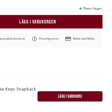
Finns i lager.
LÄGG I VARUKORGEN
persnabba leveranser
Personlig service
Betala med Walley
ske Keps Snapback
LÄGG I VARUKORG