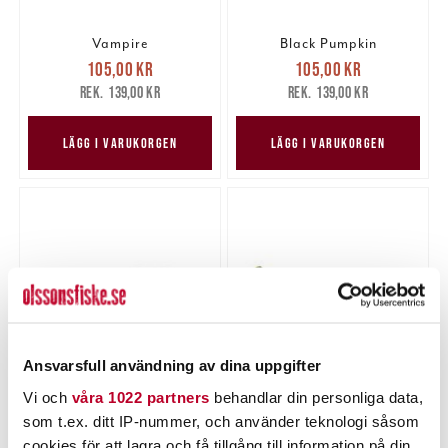
Vampire
Black Pumpkin
Nuvarande pris
:
Nuvarande pris
:
105,00 kr
105,00 kr
105,00 kr
Tidigare pris
:
105,00 kr
Tidigare pris
:
139,00 kr
139,00 kr
139,00 kr
139,00 kr
LÄGG I VARUKORGEN
LÄGG I VARUKORGEN
Ansvarsfull användning av dina uppgifter
Sexy Shad
Reed Roach
Vi och
våra 1022 partners
behandlar din personliga data,
Nuvarande pris
:
Nuvarande pris
:
105,00 kr
105,00 kr
som t.ex. ditt IP-nummer, och använder teknologi såsom
105,00 kr
Tidigare pris
:
105,00 kr
Tidigare pris
:
139,00 kr
139,00 kr
cookies för att lagra och få tillgång till information på din
139,00 kr
139,00 kr