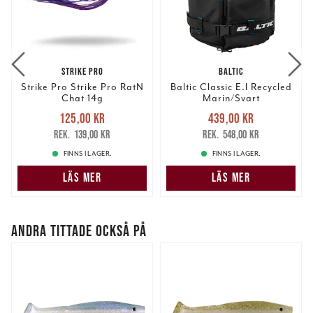
STRIKE PRO
BALTIC
Strike Pro Strike Pro RatN
Baltic Classic E.I Recycled
Chat 14g
Marin/Svart
Nuvarande pris
:
Nuvarande pris
:
125,00 kr
439,00 kr
125,00 kr
Tidigare pris
:
439,00 kr
Tidigare pris
:
139,00 kr
548,00 kr
139,00 kr
548,00 kr
FINNS I LAGER.
FINNS I LAGER.
LÄS MER
LÄS MER
ANDRA TITTADE OCKSÅ PÅ