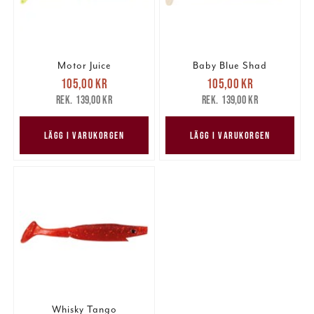
Motor Juice
Baby Blue Shad
Nuvarande pris
:
Nuvarande pris
:
105,00 kr
105,00 kr
105,00 kr
Tidigare pris
:
105,00 kr
Tidigare pris
:
139,00 kr
139,00 kr
139,00 kr
139,00 kr
LÄGG I VARUKORGEN
LÄGG I VARUKORGEN
Whisky Tango