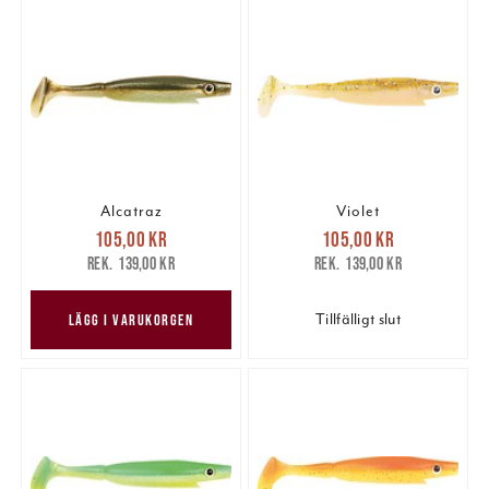
Alcatraz
Violet
Nuvarande pris
:
Nuvarande pris
:
105,00 kr
105,00 kr
105,00 kr
Tidigare pris
:
105,00 kr
Tidigare pris
:
139,00 kr
139,00 kr
139,00 kr
139,00 kr
Tillfälligt slut
LÄGG I VARUKORGEN