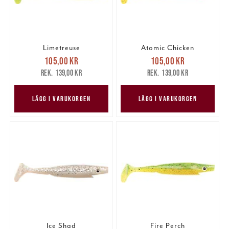
Limetreuse
Atomic Chicken
Nuvarande pris
:
Nuvarande pris
:
105,00 kr
105,00 kr
105,00 kr
Tidigare pris
:
105,00 kr
Tidigare pris
:
139,00 kr
139,00 kr
139,00 kr
139,00 kr
LÄGG I VARUKORGEN
LÄGG I VARUKORGEN
Ice Shad
Fire Perch