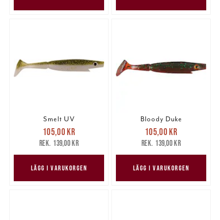
Smelt UV
Bloody Duke
Nuvarande pris
:
Nuvarande pris
:
105,00 kr
105,00 kr
105,00 kr
Tidigare pris
:
105,00 kr
Tidigare pris
:
139,00 kr
139,00 kr
139,00 kr
139,00 kr
LÄGG I VARUKORGEN
LÄGG I VARUKORGEN