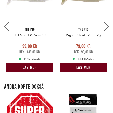
THE PIG
THE PIG
Piglet Shad 8,5cm / 4g.
Piglet Shad 12cm 12g
Nuvarande pris
:
Nuvarande pris
:
99,00 kr
79,00 kr
99,00 kr
Tidigare pris
:
79,00 kr
Tidigare pris
:
139,00 kr
99,00 kr
139,00 kr
99,00 kr
FINNS I LAGER.
FINNS I LAGER.
LÄS MER
LÄS MER
ANDRA KÖPTE OCKSÅ