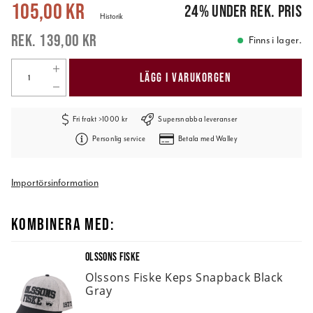
Nuvarande pris
:
105,00 kr
Tidigare pris
:
139,00 kr
105,00 kr
24
%
under rek. pris
Historik
139,00 kr
Finns i lager.
LÄGG I VARUKORGEN
Fri frakt >1000 kr
Supersnabba leveranser
Personlig service
Betala med Walley
Importörsinformation
KOMBINERA MED:
OLSSONS FISKE
Olssons Fiske Keps Snapback Black
Gray