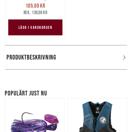
Nuvarande pris
:
105,00 kr
105,00 kr
Tidigare pris
:
139,00 kr
139,00 kr
LÄGG I VARUKORGEN
PRODUKTBESKRIVNING
POPULÄRT JUST NU