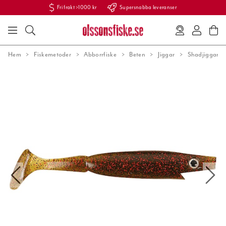
Fri frakt >1000 kr
Supersnabba leveranser
Hem
Fiskemetoder
Abborrfiske
Beten
Jiggar
Shadjiggar