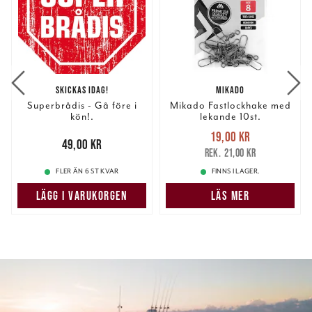
SKICKAS IDAG!
MIKADO
Superbrådis - Gå före i
Mikado Fastlockhake med
kön!.
lekande 10st.
Nuvarande pris
:
19,00 kr
Pris
:
49,00 kr
49,00 kr
19,00 kr
Tidigare pris
:
21,00 kr
21,00 kr
FLER ÄN 6 ST KVAR
FINNS I LAGER.
LÄGG I VARUKORGEN
LÄS MER