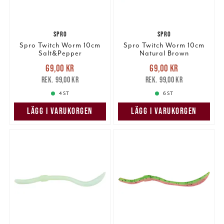
SPRO
SPRO
Spro Twitch Worm 10cm
Spro Twitch Worm 10cm
Salt&Pepper
Natural Brown
Nuvarande pris
:
Nuvarande pris
:
69,00 kr
69,00 kr
69,00 kr
Tidigare pris
:
69,00 kr
Tidigare pris
:
99,00 kr
99,00 kr
99,00 kr
99,00 kr
4 ST
6 ST
LÄGG I VARUKORGEN
LÄGG I VARUKORGEN