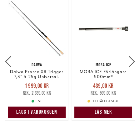
DAIWA
MORA ICE
Daiwa Prorex XR Trigger
MORA ICE Förlängare
7,3" 5-25g Universal.
500mm*
Nuvarande pris
:
Nuvarande pris
:
1 999,00 kr
439,00 kr
1 999,00 kr
Tidigare pris
:
439,00 kr
Tidigare pris
:
2 339,00 kr
599,00 kr
2 339,00 kr
599,00 kr
1 ST
TILLFÄLLIGT SLUT
LÄGG I VARUKORGEN
LÄS MER