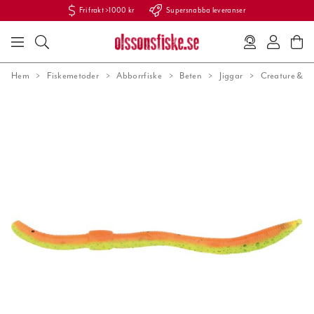
Fri frakt >1000 kr
Supersnabba leveranser
Hem
Fiskemetoder
Abborrfiske
Beten
Jiggar
Creature & kr