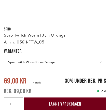
Spro
Spro Twitch Worm 10cm Orange
Art nr:
05611-FTW_05
VARIANTER
Spro Twitch Worm 10cm Orange
Nuvarande pris
:
69,00 kr
Tidigare pris
:
99,00 kr
69,00 kr
30
%
under rek. pris
Historik
99,00 kr
2 st
LÄGG I VARUKORGEN