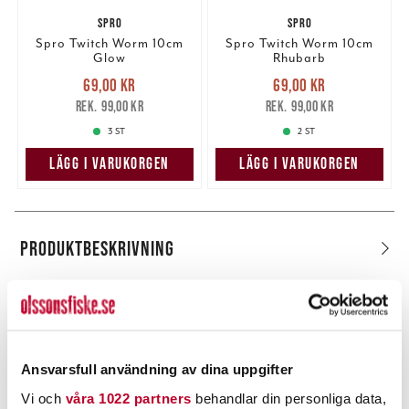
SPRO
SPRO
Spro Twitch Worm 10cm
Spro Twitch Worm 10cm
Glow
Rhubarb
Nuvarande pris
:
Nuvarande pris
:
69,00 kr
69,00 kr
69,00 kr
Tidigare pris
:
69,00 kr
Tidigare pris
:
99,00 kr
99,00 kr
99,00 kr
99,00 kr
3 ST
2 ST
LÄGG I VARUKORGEN
LÄGG I VARUKORGEN
PRODUKTBESKRIVNING
POPULÄRT JUST NU
Ansvarsfull användning av dina uppgifter
Vi och
våra 1022 partners
behandlar din personliga data,