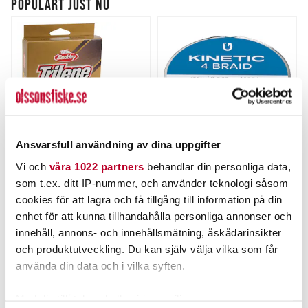
POPULÄRT JUST NU
Ansvarsfull användning av dina uppgifter
BERKLEY
KINETIC
Vi och
våra 1022 partners
behandlar din personliga data,
Berkley Trilene
Kinetic 4 Braid 150m Dusty
som t.ex. ditt IP-nummer, och använder teknologi såsom
Fluorocarbon 150m
Green
cookies för att lagra och få tillgång till information på din
Nuvarande pris
:
Nuvarande pris
:
189,00 kr
69,00 kr
enhet för att kunna tillhandahålla personliga annonser och
189,00 kr
Tidigare pris
:
69,00 kr
Tidigare pris
:
269,00 kr
79,95 kr
269,00 kr
79,95 kr
innehåll, annons- och innehållsmätning, åskådarinsikter
FINNS I LAGER.
FINNS I LAGER.
och produktutveckling. Du kan själv välja vilka som får
använda din data och i vilka syften.
LÄS MER
LÄS MER
Med din tillåtelse skulle vi även vilja: