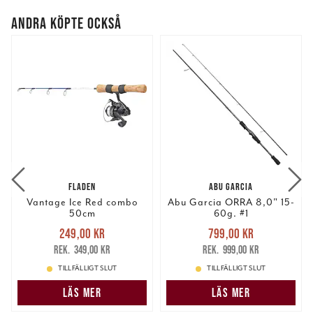
ANDRA KÖPTE OCKSÅ
FLADEN
ABU GARCIA
Vantage Ice Red combo
Abu Garcia ORRA 8,0" 15-
50cm
60g. #1
Nuvarande pris
:
Nuvarande pris
:
249,00 kr
799,00 kr
249,00 kr
Tidigare pris
:
799,00 kr
Tidigare pris
:
349,00 kr
999,00 kr
349,00 kr
999,00 kr
TILLFÄLLIGT SLUT
TILLFÄLLIGT SLUT
LÄS MER
LÄS MER