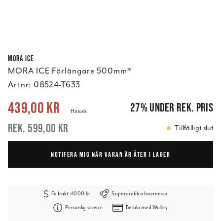
Mora ICE
MORA ICE Förlängare 500mm*
Art nr:
08524-T633
Nuvarande pris
:
439,00 kr
Tidigare pris
:
599,00 kr
439,00 kr
27
%
under rek. pris
Historik
599,00 kr
Tillfälligt slut
NOTIFERA MIG NÄR VARAN ÄR ÅTER I LAGER
Fri frakt >1000 kr
Supersnabba leveranser
Personlig service
Betala med Walley