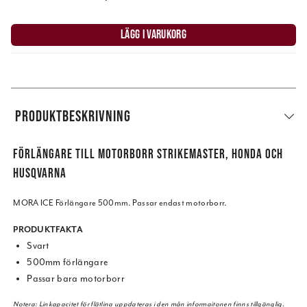
LÄGG I VARUKORG
PRODUKTBESKRIVNING
FÖRLÄNGARE TILL MOTORBORR STRIKEMASTER, HONDA OCH
HUSQVARNA
MORA ICE Förlängare 500mm. Passar endast motorborr.
PRODUKTFAKTA
Svart
500mm förlängare
Passar bara motorborr
Notera: Linkapacitet för flätlina uppdateras i den mån informaitonen finns tillgänglig.