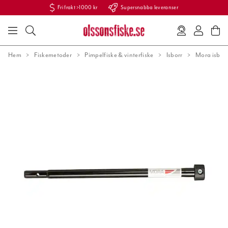
Fri frakt >1000 kr
Supersnabba leveranser
Hem
Fiskemetoder
Pimpelfiske & vinterfiske
Isborr
Mora isbor