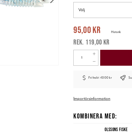
Välj
Nuvarande pris
:
95,00 kr
Tidigare pr
95,00 kr
Historik
119,00 kr
Fri frakt >1000 kr
Su
Importörsinformation
KOMBINERA MED:
OLSSONS FISKE