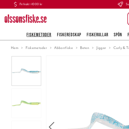
Fri frakt >1000 kr
Su
FISKEMETODER
FISKEREDSKAP
FISKERULLAR
SPÖN
Hem
Fiskemetoder
Abborrfiske
Beten
Jiggar
Curly & T