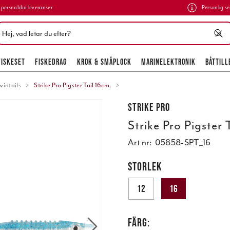
persnabba leveranser
Personlig se
FISKESET
FISKEDRAG
KROK & SMÅPLOCK
MARINELEKTRONIK
BÅTTILL
wintails
Strike Pro Pigster Tail 16cm.
Strike Pro
Strike Pro Pigster 
Art nr:
05858-SPT_16
STORLEK
12
16
FÄRG: