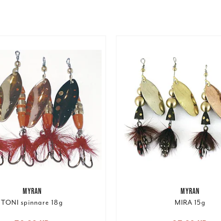
MYRAN
MYRAN
TONI spinnare 18g
MIRA 15g