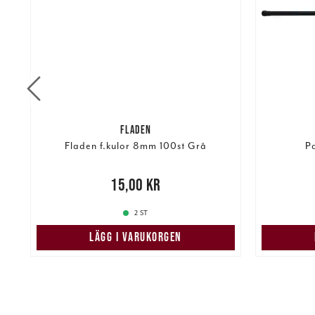
FLADEN
Fladen f.kulor 8mm 100st Grå
Pa
Pris
:
15,00 kr
15,00 kr
Pris
:
85,
2 ST
LÄGG I VARUKORGEN