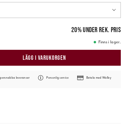
is
:
119,00 kr
20
%
under rek. pris
Finns i lager.
LÄGG I VARUKORGEN
persnabba leveranser
Personlig service
Betala med Walley