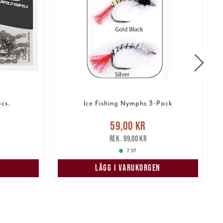
cs.
Ice Fishing Nymphs 3-Pack
r
Tidigare
Nuvarande pris
:
59,00 kr
Tidigare
59,00 kr
pris
:
99,00 kr
3
99,00 kr
7 ST
LÄGG I VARUKORGEN