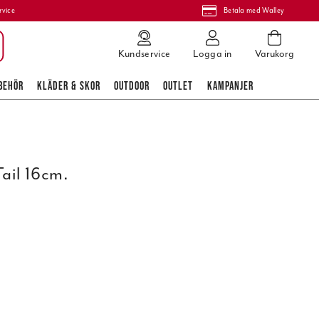
rvice
Betala med Walley
Kundservice
Logga in
Varukorg
BEHÖR
KLÄDER & SKOR
OUTDOOR
OUTLET
KAMPANJER
Tail 16cm.