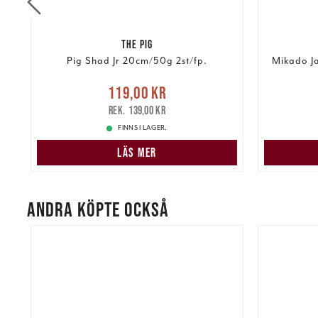
THE PIG
Pig Shad Jr 20cm/50g 2st/fp.
Mikado Ja
Nuvarande pris
:
119,00 kr
Pris
:
75,
kr
119,00 kr
Tidigare pris
:
139,00 kr
139,00 kr
FINNS I LAGER.
LÄS MER
ANDRA KÖPTE OCKSÅ