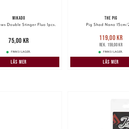
MIKADO
THE PIG
ws Double Stinger Fluo 1pcs.
Pig Shad Nano 15cm/
Nuvarande pris
119,00 kr
00 kr
75,00 kr
119,00 kr
Tidigare pris
:
159,00 kr
FINNS I LAGER.
FINNS I LAGER.
LÄS MER
LÄS MER