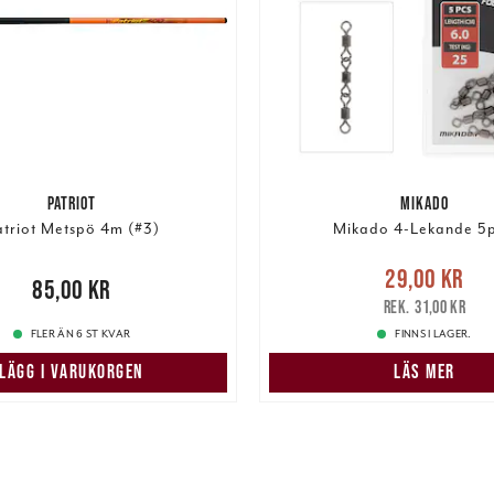
PATRIOT
MIKADO
triot Metspö 4m (#3)
Mikado 4-Lekande 5p
Nuvarande pris
:
29,00 k
29,00 kr
00 kr
85,00 kr
pris
:
31,00 kr
31,00 kr
FLER ÄN 6 ST KVAR
FINNS I LAGER.
LÄGG I VARUKORGEN
LÄS MER