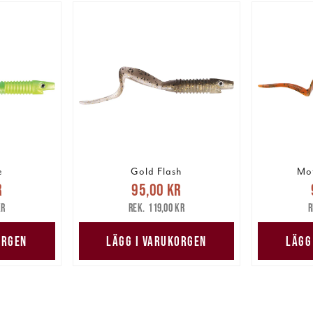
e
Gold Flash
Mot
pris
:
Nuvarande pris
:
Nuv
r
95,00 kr
are pris
:
95,00 kr
Tidigare pris
:
95,00 
kr
119,00 kr
kr
119,00 kr
ORGEN
LÄGG I VARUKORGEN
LÄGG