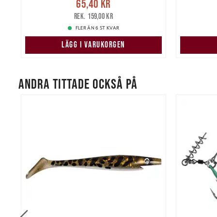
Nuvarande pris
:
65,40 kr
Tidigare
Nuvarand
65,40 kr
kr
pris
:
159,00 kr
159,00 kr
FLER ÄN 6 ST KVAR
LÄGG I VARUKORGEN
ANDRA TITTADE OCKSÅ PÅ