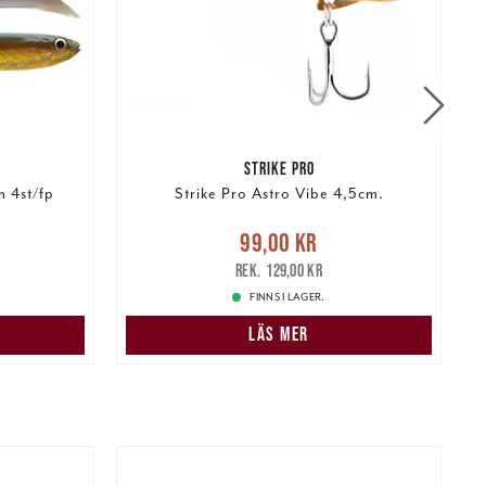
STRIKE PRO
 4st/fp
Strike Pro Astro Vibe 4,5cm.
r
Tidigare
Nuvarande pris
:
99,00 kr
Tidigare
N
99,00 kr
pris
:
129,00 kr
129,00 kr
FINNS I LAGER.
LÄS MER