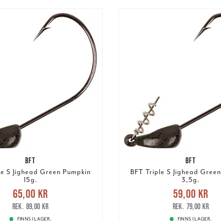
BFT
BFT
le S Jighead Green Pumpkin
BFT Triple S Jighead Gree
15g.
3,5g.
Nuvarande pris
:
Nuvarande pri
65,00 kr
59,00 kr
r
Tidigare pris
:
89,00 kr
59,00 kr
Tidigare pris
:
89,00 kr
79,00 kr
FINNS I LAGER.
FINNS I LAGER.