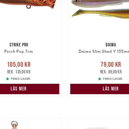
STRIKE PRO
DAIWA
Perch Pop 7cm
Daiwa Slim Shad Y 135mm
Nuvarande pris
:
Nuvarande pris
:
79,00 k
105,00 kr
79,00 kr
r
Tidigare pris
:
135,00 kr
pris
:
89,00 kr
135,00 kr
89,00 kr
FINNS I LAGER.
FINNS I LAGER.
LÄS MER
LÄS MER