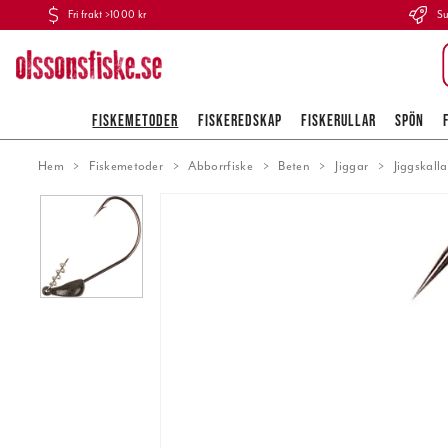
Fri frakt >1000 kr
Su
FISKEMETODER
FISKEREDSKAP
FISKERULLAR
SPÖN
Hem
Fiskemetoder
Abborrfiske
Beten
Jiggar
Jiggskalla