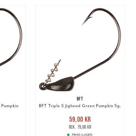
BFT
n Pumpkin
BFT Triple S Jighead Green Pumpkin 5g.
s
:
Nuvarande pris
:
59,00 kr
79,00 kr
59,00 kr
Tidigare pris
:
79,00 kr
79,00 kr
FINNS I LAGER.