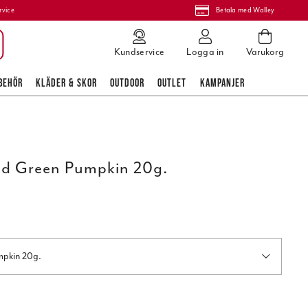
rvice
Betala med Walley
Kundservice
Logga in
Varukorg
BEHÖR
KLÄDER & SKOR
OUTDOOR
OUTLET
KAMPANJER
ead Green Pumpkin 20g.
mpkin 20g.