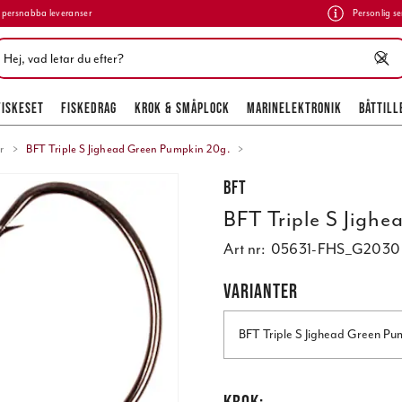
persnabba leveranser
Personlig se
FISKESET
FISKEDRAG
KROK & SMÅPLOCK
MARINELEKTRONIK
BÅTTILL
r
BFT Triple S Jighead Green Pumpkin 20g.
BFT
BFT Triple S Jigh
Art nr:
05631-FHS_G2030
VARIANTER
BFT Triple S Jighead Green Pu
KROK: