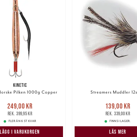
KINETIC
 Norske Pilken 1000g Copper
Streamers Muddler 12s
Nuvarande pris
:
Nuvarande pris
249,00 kr
139,00 kr
r
Tidigare pris
:
399,95 kr
139,00 kr
Tidigare pris
:
399,95 kr
339,00 kr
FLER ÄN 6 ST KVAR
FINNS I LAGER.
LÄGG I VARUKORGEN
LÄS MER