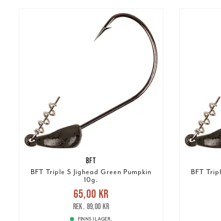
BFT
BFT Triple S Jighead Green Pumpkin
BFT Trip
10g.
Nuvarande pris
:
65,00 kr
65,00 kr
Tidigare pris
:
89,00 kr
65,00 k
89,00 kr
FINNS I LAGER.