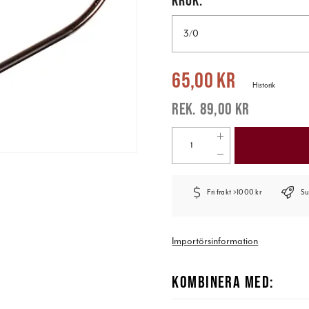
3/0
Nuvarande pris
:
65,00 kr
Tidigare pr
65,00 kr
Historik
89,00 kr
Fri frakt >1000 kr
Su
Importörsinformation
KOMBINERA MED: