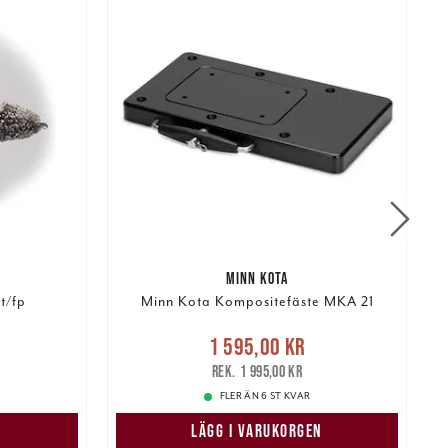
MINN KOTA
t/fp
Minn Kota Kompositefäste MKA 21
Nuvarande pris
:
:
N
1 595,00 kr
1 595,00 kr
Tidigare pris
:
339,00 kr
1 995,00 kr
1 995,00 kr
FLER ÄN 6 ST KVAR
LÄGG I VARUKORGEN