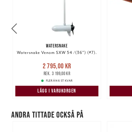
WATERSNAKE
Watersnake Venom SXW 54 /(36") (#7).
Nuvarande pris
:
2 795,00 kr
2 795,00 kr
Tidigare pris
:
105,00 k
3 199,00 kr
3 199,00 kr
FLER ÄN 6 ST KVAR
LÄGG I VARUKORGEN
ANDRA TITTADE OCKSÅ PÅ