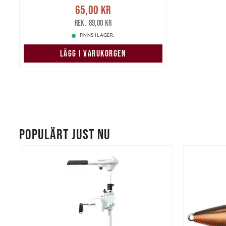
Nuvarande pris
:
65,00 kr
65,00 kr
Tidigare pris
:
89,00 kr
89,00 kr
FINNS I LAGER.
LÄGG I VARUKORGEN
POPULÄRT JUST NU