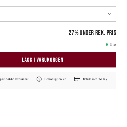
is
:
89,00 kr
27
%
under rek. pris
5 st
LÄGG I VARUKORGEN
persnabba leveranser
Personlig service
Betala med Walley