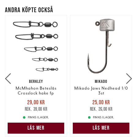
ANDRA KÖPTE OCKSÅ
BERKLEY
MIKADO
McMhahon Beteslås
Mikado Jaws Nedhead 1/0
Crosslock hake fp
3st
Nuvarande pris
:
Nuvarande pris
:
29,00 kr
25,00 kr
29,00 kr
Tidigare pris
:
25,00 kr
Tidigare pris
:
39,00 kr
26,00 kr
39,00 kr
26,00 kr
FINNS I LAGER.
FINNS I LAGER.
LÄS MER
LÄS MER