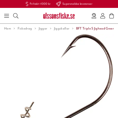
Fri frakt >1000 kr
Supersnabba leveranser
Hem
Fiskedrag
Jiggar
Jiggskallar
BFT Triple S Jighead Green 