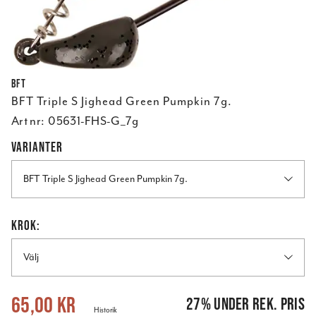
BFT
BFT Triple S Jighead Green Pumpkin 7g.
Art nr:
05631-FHS-G_7g
VARIANTER
BFT Triple S Jighead Green Pumpkin 7g.
KROK:
Välj
Nuvarande pris
:
65,00 kr
Tidigare pris
:
89,00 kr
65,00 kr
27
%
under rek. pris
Historik