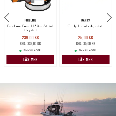
FIRELINE
DARTS
FireLine Fused 150m 8tråd
Curly Heads 4gr 4st.
Crystal
Nuvarande pris
:
Nuvarande pris
:
239,00 kr
25,00 kr
239,00 kr
Tidigare pris
:
25,00 kr
Tidigare pris
:
339,00 kr
35,00 kr
339,00 kr
35,00 kr
FINNS I LAGER.
FINNS I LAGER.
LÄS MER
LÄS MER