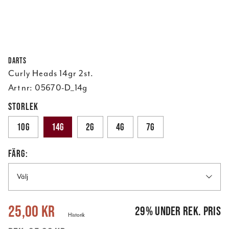
Darts
Curly Heads 14gr 2st.
Art nr:
05670-D_14g
STORLEK
10g
14g
2g
4g
7g
FÄRG:
Välj
Nuvarande pris
:
25,00 kr
Tidigare pris
:
35,00 kr
25,00 kr
29
%
under rek. pris
Historik