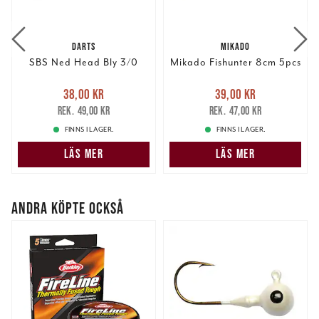
DARTS
MIKADO
SBS Ned Head Bly 3/0
Mikado Fishunter 8cm 5pcs
Nuvarande pris
:
Nuvarande pris
:
38,00 kr
39,00 kr
38,00 kr
Tidigare pris
:
39,00 kr
Tidigare pris
:
49,00 kr
47,00 kr
49,00 kr
47,00 kr
FINNS I LAGER.
FINNS I LAGER.
LÄS MER
LÄS MER
ANDRA KÖPTE OCKSÅ