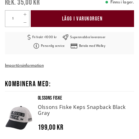
35,00 kr
Finns i lager.
LÄGG I VARUKORGEN
Fri frakt >1000 kr
Supersnabba leveranser
Personlig service
Betala med Walley
Importörsinformation
KOMBINERA MED:
OLSSONS FISKE
Olssons Fiske Keps Snapback Black
Gray
199,00 kr