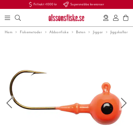
Fri frakt >1000 kr
Supersnabba leveranser
Hem
Fiskemetoder
Abborrfiske
Beten
Jiggar
Jiggskallar