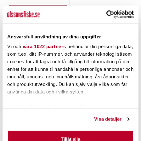
LÄGG I VARUKORGEN
Ansvarsfull användning av dina uppgifter
PRODUKTBESKRIVNING
Vi och
våra 1022 partners
behandlar din personliga data,
som t.ex. ditt IP-nummer, och använder teknologi såsom
cookies för att lagra och få tillgång till information på din
enhet för att kunna tillhandahålla personliga annonser och
innehåll, annons- och innehållsmätning, åskådarinsikter
POPULÄRT JUST NU
och produktutveckling. Du kan själv välja vilka som får
använda din data och i vilka syften.
Med din tillåtelse skulle vi även vilja:
Samla in information om din geografiska plats som
Visa detaljer
kan ha en noggrannhet på upp till flera meter
Identifiera din enhet genom att aktivt skanna den för
specifika kännetecken (fingeravtryck)
Tillåt alla