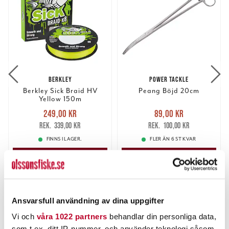
BERKLEY
POWER TACKLE
Berkley Sick Braid HV
Peang Böjd 20cm
Yellow 150m
Nuvarande pris
:
Nuvarande pris
:
249,00 kr
89,00 kr
249,00 kr
Tidigare pris
:
89,00 kr
Tidigare pris
:
339,00 kr
100,00 kr
339,00 kr
100,00 kr
FINNS I LAGER.
FLER ÄN 6 ST KVAR
LÄS MER
LÄGG I VARUKORGEN
ANDRA TITTADE OCKSÅ PÅ
Ansvarsfull användning av dina uppgifter
Vi och
våra 1022 partners
behandlar din personliga data,
som t.ex. ditt IP-nummer, och använder teknologi såsom