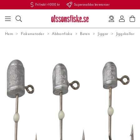
Fri frakt >1000 kr
Supersnabba leveranser
Hem
Fiskemetoder
Abborrfiske
Beten
Jiggar
Jiggskallar