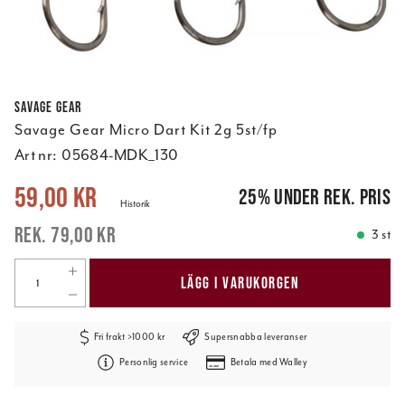
Savage Gear
Savage Gear Micro Dart Kit 2g 5st/fp
Art nr:
05684-MDK_130
Nuvarande pris
:
59,00 kr
Tidigare pris
:
79,00 kr
59,00 kr
25
%
under rek. pris
Historik
79,00 kr
3 st
LÄGG I VARUKORGEN
Fri frakt >1000 kr
Supersnabba leveranser
Personlig service
Betala med Walley