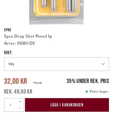
Spro
Spro Drop Shot Pencil fp
Art nr:
06811-DS
VIKT:
Välj
Nuvarande pris
:
32,00 kr
Tidigare pris
:
49,00 kr
32,00 kr
35
%
under rek. pris
Historik
49,00 kr
Finns i lager.
LÄGG I VARUKORGEN