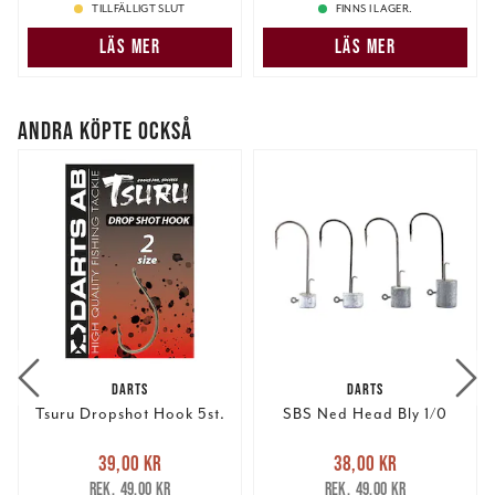
TILLFÄLLIGT SLUT
FINNS I LAGER.
samlat in när du har använt deras tjänster.
LÄS MER
LÄS MER
ANDRA KÖPTE OCKSÅ
DARTS
DARTS
Tsuru Dropshot Hook 5st.
SBS Ned Head Bly 1/0
Nuvarande pris
:
Nuvarande pris
:
39,00 kr
38,00 kr
39,00 kr
Tidigare pris
:
38,00 kr
Tidigare pris
:
49,00 kr
49,00 kr