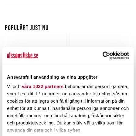
POPULÄRT JUST NU
Ansvarsfull användning av dina uppgifter
Vi och
våra 1022 partners
behandlar din personliga data,
som t.ex. ditt IP-nummer, och använder teknologi såsom
STRIKE PRO
MIKADO
cookies för att lagra och få tillgång till information på din
Strike Pro Astro Vibe
Mikado Sicario 8,5cm
enhet för att kunna tillhandahålla personliga annonser och
3,5cm 4,5g.
5pcs.
innehåll, annons- och innehållsmätning, åskådarinsikter
Nuvarande pris
:
Nuvarande pris
:
95,00 kr
85,00 kr
95,00 kr
Tidigare pris
:
85,00 kr
Tidigare pris
:
och produktutveckling. Du kan själv välja vilka som får
119,00 kr
100,00 kr
119,00 kr
100,00 kr
använda din data och i vilka syften.
FINNS I LAGER.
FINNS I LAGER.