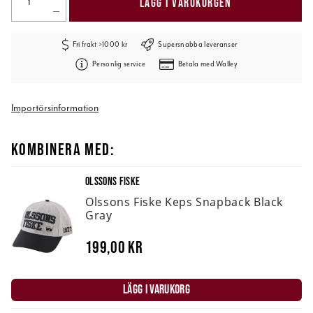
LÄGG I VARUKORGEN
Fri frakt >1000 kr
Supersnabba leveranser
Personlig service
Betala med Walley
Importörsinformation
KOMBINERA MED:
OLSSONS FISKE
Olssons Fiske Keps Snapback Black
Gray
199,00 kr
LÄGG I VARUKORG