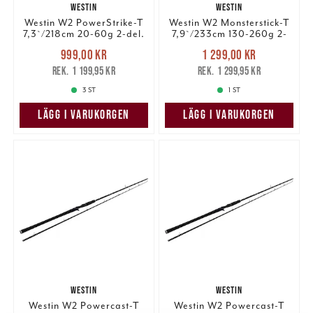
WESTIN
WESTIN
Westin W2 PowerStrike-T
Westin W2 Monsterstick-T
7,3`/218cm 20-60g 2-del.
7,9`/233cm 130-260g 2-
del #9
Nuvarande pris
:
Nuvarande pris
:
999,00 kr
1 299,00 kr
999,00 kr
Tidigare pris
:
1 299,00 kr
Tidigare pris
:
1 199,95 kr
1 299,95 kr
1 199,95 kr
1 299,95 kr
3 ST
1 ST
LÄGG I VARUKORGEN
LÄGG I VARUKORGEN
WESTIN
WESTIN
Westin W2 Powercast-T
Westin W2 Powercast-T