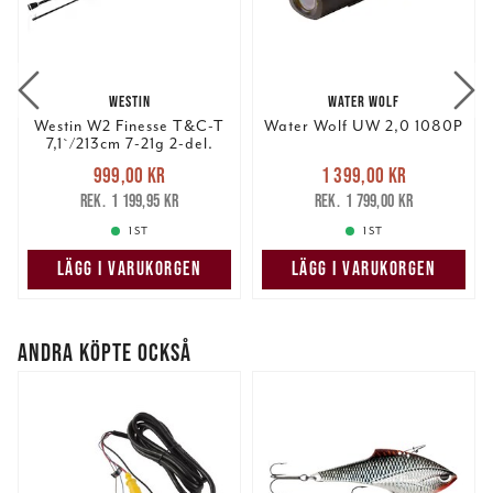
WESTIN
WATER WOLF
Westin W2 Finesse T&C-T
Water Wolf UW 2,0 1080P
7,1`/213cm 7-21g 2-del.
Nuvarande pris
:
Nuvarande pris
:
999,00 kr
1 399,00 kr
999,00 kr
Tidigare pris
:
1 399,00 kr
Tidigare pris
:
1 199,95 kr
1 799,00 kr
1 199,95 kr
1 799,00 kr
1 ST
1 ST
LÄGG I VARUKORGEN
LÄGG I VARUKORGEN
ANDRA KÖPTE OCKSÅ