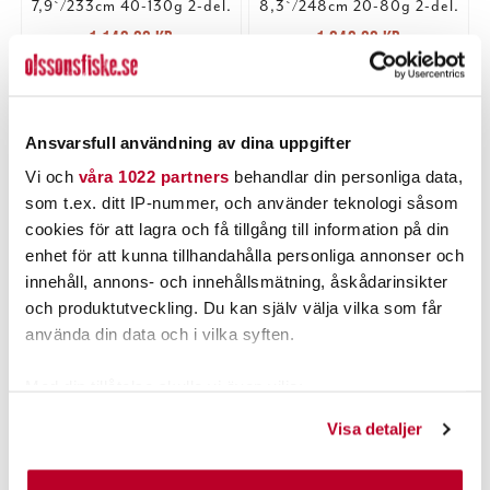
7,9`/233cm 40-130g 2-del.
8,3`/248cm 20-80g 2-del.
Nuvarande pris
:
Nuvarande pris
:
1 149,00 kr
1 049,00 kr
1 149,00 kr
Tidigare pris
:
1 049,00 kr
Tidigare pris
:
1 299,95 kr
1 199,95 kr
1 299,95 kr
1 199,95 kr
2 ST
2 ST
LÄGG I VARUKORGEN
LÄGG I VARUKORGEN
Ansvarsfull användning av dina uppgifter
Vi och
våra 1022 partners
behandlar din personliga data,
som t.ex. ditt IP-nummer, och använder teknologi såsom
cookies för att lagra och få tillgång till information på din
enhet för att kunna tillhandahålla personliga annonser och
innehåll, annons- och innehållsmätning, åskådarinsikter
och produktutveckling. Du kan själv välja vilka som får
använda din data och i vilka syften.
Med din tillåtelse skulle vi även vilja:
WESTIN
Samla in information om din geografiska plats som
Visa detaljer
Westin W2 Powercast-T
kan ha en noggrannhet på upp till flera meter
8,3`/248cm 40-130g 2-
del.
Nuvarande pris
:
Identifiera din enhet genom att aktivt skanna den för
1 099,00 kr