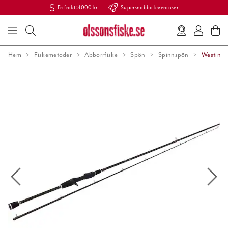
Fri frakt >1000 kr
Supersnabba leveranser
Hem
Fiskemetoder
Abborrfiske
Spön
Spinnspön
Westin W