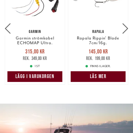
GARMIN
RAPALA
Garmin strömkabel
Rapala Rippin' Blade
ECHOMAP Ultra.
7cm/16g.
Nuvarande pris
:
Nuvarande pris
:
315,00 kr
145,00 kr
315,00 kr
Tidigare pris
:
145,00 kr
Tidigare pris
:
349,00 kr
199,00 kr
349,00 kr
199,00 kr
1 ST
FINNS I LAGER.
LÄGG I VARUKORGEN
LÄS MER