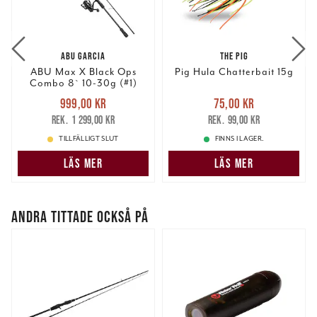
ABU GARCIA
THE PIG
ABU Max X Black Ops
Pig Hula Chatterbait 15g
Combo 8` 10-30g (#1)
Nuvarande pris
:
Nuvarande pris
:
999,00 kr
75,00 kr
999,00 kr
Tidigare pris
:
75,00 kr
Tidigare pris
:
1 299,00 kr
99,00 kr
1 299,00 kr
99,00 kr
TILLFÄLLIGT SLUT
FINNS I LAGER.
LÄS MER
LÄS MER
ANDRA TITTADE OCKSÅ PÅ