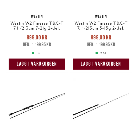
WESTIN
WESTIN
Westin W2 Finesse T&C-T
Westin W2 Finesse T&C-T
7,1`/213cm 7-21g 2-del.
7,1`/213cm 5-15g 2-del.
Nuvarande pris
:
Nuvarande pris
:
999,00 kr
999,00 kr
999,00 kr
Tidigare pris
:
999,00 kr
Tidigare pris
:
1 199,95 kr
1 199,95 kr
1 199,95 kr
1 199,95 kr
1 ST
6 ST
LÄGG I VARUKORGEN
LÄGG I VARUKORGEN