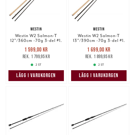
WESTIN
WESTIN
Westin W2 Salmon-T
Westin W2 Salmon-T
12"/360cm -70g 3-del #1.
13"/390cm -70g 3-del #1.
Nuvarande pris
:
Nuvarande pris
:
1 599,00 kr
1 699,00 kr
1 599,00 kr
Tidigare pris
:
1 699,00 kr
Tidigare pris
:
1 799,95 kr
1 899,95 kr
1 799,95 kr
1 899,95 kr
2 ST
2 ST
LÄGG I VARUKORGEN
LÄGG I VARUKORGEN