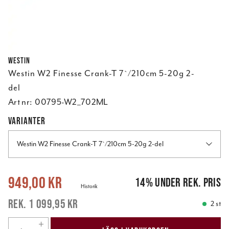
Westin
Westin W2 Finesse Crank-T 7`/210cm 5-20g 2-
del
Art nr:
00795-W2_702ML
VARIANTER
Westin W2 Finesse Crank-T 7`/210cm 5-20g 2-del
Nuvarande pris
:
949,00 kr
Tidigare pris
:
1 099,95 kr
949,00 kr
14
%
under rek. pris
Historik
1 099,95 kr
2 st