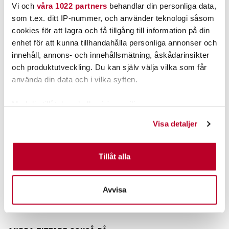
Vi och
våra 1022 partners
behandlar din personliga data,
som t.ex. ditt IP-nummer, och använder teknologi såsom
cookies för att lagra och få tillgång till information på din
enhet för att kunna tillhandahålla personliga annonser och
innehåll, annons- och innehållsmätning, åskådarinsikter
och produktutveckling. Du kan själv välja vilka som får
använda din data och i vilka syften.
Med din tillåtelse skulle vi även vilja:
KAMASAN
DAIWA
Samla in information om din geografiska plats som
Visa detaljer
Kamasan B982 X-Strong
Daiwa J-Braid Grand X8
kan ha en noggrannhet på upp till flera meter
Multicolor 300m/fp
Identifiera din enhet genom att aktivt skanna den för
Nuvarande pris
:
Nuvarande pris
:
37,00 kr
349,00 kr
37,00 kr
Tidigare pris
:
349,00 kr
Tidigare pris
:
specifika kännetecken (fingeravtryck)
Tillåt alla
49,00 kr
449,00 kr
49,00 kr
449,00 kr
Ta reda på mer om hur dina personliga uppgifter
FINNS I LAGER.
FINNS I LAGER.
behandlas och ställ in dina preferenser i
detaljsektionen
.
Avvisa
LÄS MER
LÄS MER
Du kan ändra eller dra tillbaka ditt samtycke när som
helst från cookie-förklaringen.