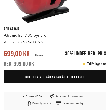
Abu Garcia
Abumatic 170S Syncro
Art nr:
00305-170NS
Nuvarande pris
:
699,00 kr
Tidigare pris
:
999,00 kr
699,00 kr
30
%
under rek. pris
Historik
999,00 kr
Tillfälligt slut
NOTIFERA MIG NÄR VARAN ÄR ÅTER I LAGER
Fri frakt >1000 kr
Supersnabba leveranser
Personlig service
Betala med Walley