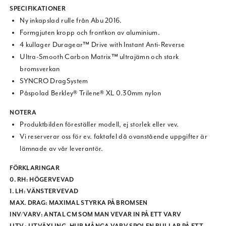
SPECIFIKATIONER
Ny inkapslad rulle från Abu 2016.
Formgjuten kropp och frontkon av aluminium.
4 kullager Duragear™ Drive with Instant Anti-Reverse
Ultra-Smooth Carbon Matrix™ ultrajämn och stark
bromsverkan
SYNCRO DragSystem
Påspolad Berkley® Trilene® XL 0.30mm nylon
NOTERA
Produktbilden föreställer modell, ej storlek eller vev.
Vi reserverar oss för ev. faktafel då ovanstående uppgifter är
lämnade av vår leverantör.
FÖRKLARINGAR
0. RH:
HÖGERVEVAD
1. LH:
VÄNSTERVEVAD
MAX. DRAG:
MAXIMAL STYRKA PÅ BROMSEN
INV/VARV:
ANTAL CM SOM MAN VEVAR IN PÅ ETT VARV