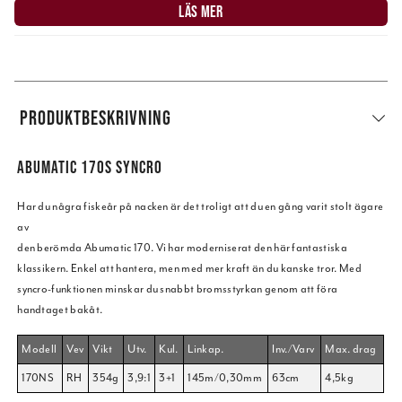
LÄS MER
PRODUKTBESKRIVNING
ABUMATIC 170S SYNCRO
Har du några fiskeår på nacken är det troligt att du en gång varit stolt ägare
av
den berömda Abumatic 170. Vi har moderniserat den här fantastiska
klassikern. Enkel att hantera, men med mer kraft än du kanske tror. Med
syncro-funktionen minskar du snabbt bromsstyrkan genom att föra
handtaget bakåt.
Modell
Vev
Vikt
Utv.
Kul.
Linkap.
Inv./Varv
Max. drag
170NS
RH
354g
3,9:1
3+1
145m/0,30mm
63cm
4,5kg