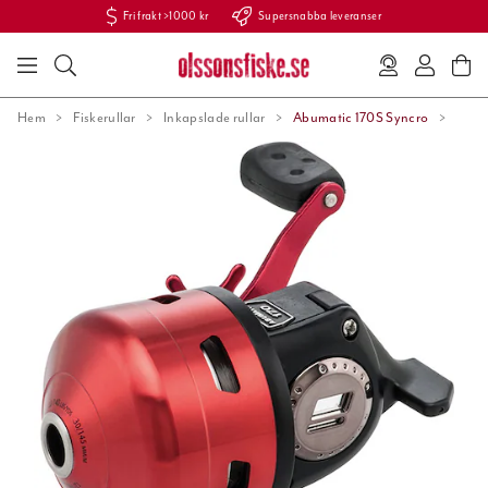
Fri frakt >1000 kr
Supersnabba leveranser
Hem
Fiskerullar
Inkapslade rullar
Abumatic 170S Syncro