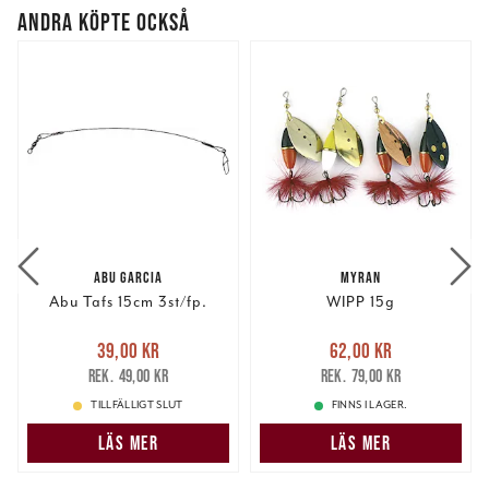
ANDRA KÖPTE OCKSÅ
ABU GARCIA
MYRAN
Abu Tafs 15cm 3st/fp.
WIPP 15g
Nuvarande pris
:
Nuvarande pris
:
39,00 kr
62,00 kr
39,00 kr
Tidigare pris
:
62,00 kr
Tidigare pris
:
49,00 kr
79,00 kr
49,00 kr
79,00 kr
TILLFÄLLIGT SLUT
FINNS I LAGER.
LÄS MER
LÄS MER