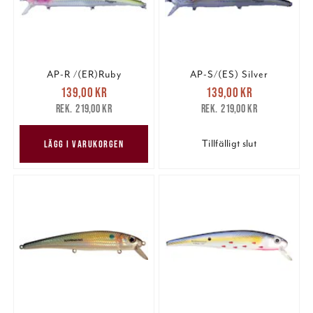
AP-R /(ER)Ruby
AP-S/(ES) Silver
Nuvarande pris
:
Nuvarande pris
:
139,00 kr
139,00 kr
139,00 kr
Tidigare pris
:
139,00 kr
Tidigare pris
:
219,00 kr
219,00 kr
219,00 kr
219,00 kr
Tillfälligt slut
LÄGG I VARUKORGEN