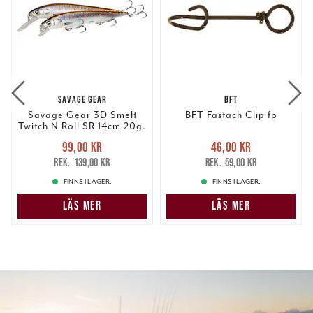
SAVAGE GEAR
BFT
Savage Gear 3D Smelt
BFT Fastach Clip fp
Twitch N Roll SR 14cm 20g.
Nuvarande pris
:
Nuvarande pris
:
99,00 kr
46,00 kr
99,00 kr
Tidigare pris
:
46,00 kr
Tidigare pris
:
139,00 kr
59,00 kr
139,00 kr
59,00 kr
FINNS I LAGER.
FINNS I LAGER.
LÄS MER
LÄS MER