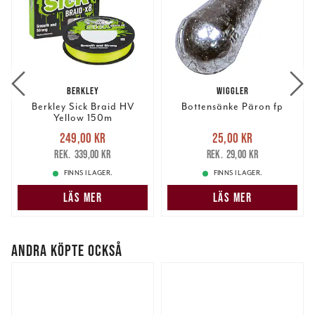
BERKLEY
WIGGLER
Berkley Sick Braid HV
Bottensänke Päron fp
Yellow 150m
Nuvarande pris
:
Nuvarande pris
:
249,00 kr
25,00 kr
249,00 kr
Tidigare pris
:
25,00 kr
Tidigare pris
:
339,00 kr
29,00 kr
339,00 kr
29,00 kr
FINNS I LAGER.
FINNS I LAGER.
LÄS MER
LÄS MER
ANDRA KÖPTE OCKSÅ