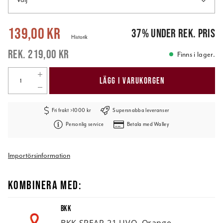
Nuvarande pris
:
139,00 kr
Tidigare pris
:
219,00 kr
139,00 kr
37
%
under rek. pris
Historik
219,00 kr
Finns i lager.
LÄGG I VARUKORGEN
Fri frakt >1000 kr
Supersnabba leveranser
Personlig service
Betala med Walley
Importörsinformation
KOMBINERA MED:
BKK