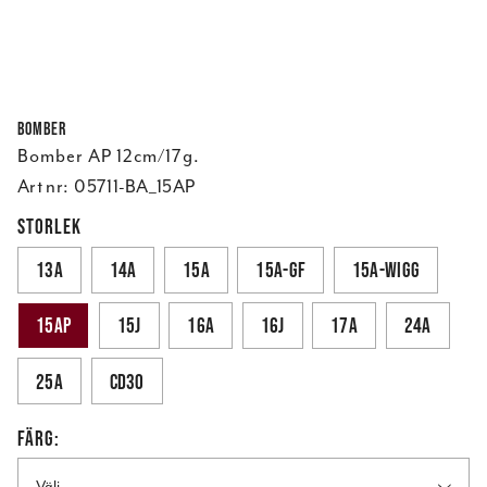
Bomber
Bomber AP 12cm/17g.
Art nr:
05711-BA_15AP
STORLEK
13A
14A
15A
15A-GF
15A-Wigg
15AP
15J
16A
16J
17A
24A
25A
CD30
FÄRG:
Välj