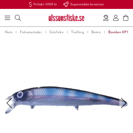
Fri frakt >1000 kr
Supersnabba leveranser
Hem
Fiskemetoder
Gösfiske
Trolling
Beten
Bomber AP 12c