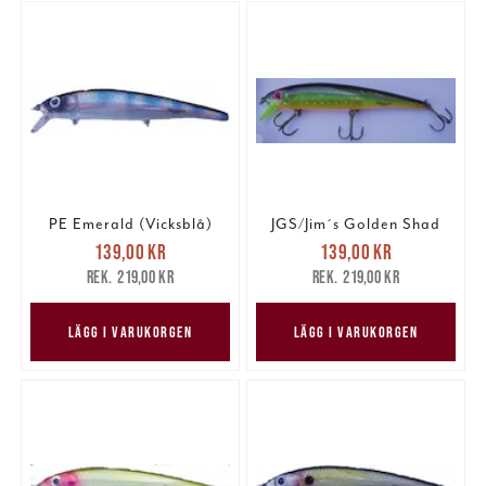
PE Emerald (Vicksblå)
JGS/Jim´s Golden Shad
Nuvarande pris
:
Nuvarande pris
:
139,00 kr
139,00 kr
139,00 kr
Tidigare pris
:
139,00 kr
Tidigare pris
:
219,00 kr
219,00 kr
219,00 kr
219,00 kr
LÄGG I VARUKORGEN
LÄGG I VARUKORGEN