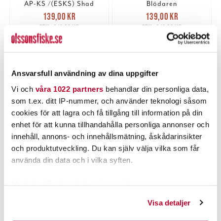
AP-KS /(ESKS) Shad
Blödaren
Nuvarande pris
:
Nuvarande pris
:
139,00 kr
139,00 kr
139,00 kr
Tidigare pris
:
139,00 kr
Tidigare pris
:
219,00 kr
219,00 kr
219,00 kr
219,00 kr
LÄGG I VARUKORGEN
LÄGG I VARUKORGEN
Ansvarsfull användning av dina uppgifter
Vi och
våra 1022 partners
behandlar din personliga data,
som t.ex. ditt IP-nummer, och använder teknologi såsom
PRODUKTBESKRIVNING
cookies för att lagra och få tillgång till information på din
enhet för att kunna tillhandahålla personliga annonser och
innehåll, annons- och innehållsmätning, åskådarinsikter
och produktutveckling. Du kan själv välja vilka som får
använda din data och i vilka syften.
POPULÄRT JUST NU
Med din tillåtelse skulle vi även vilja:
Samla in information om din geografiska plats som
Visa detaljer
kan ha en noggrannhet på upp till flera meter
Identifiera din enhet genom att aktivt skanna den för