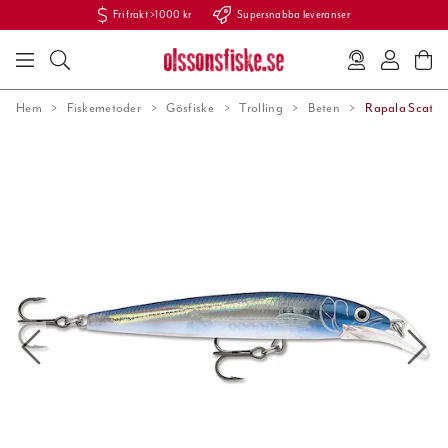
Fri frakt >1000 kr
Supersnabba leveranser
Hem
Fiskemetoder
Gösfiske
Trolling
Beten
Rapala Scatter