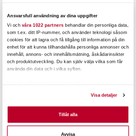
PRODUKTBESKRIVNING
Ansvarsfull användning av dina uppgifter
Vi och
våra 1022 partners
behandlar din personliga data,
som t.ex. ditt IP-nummer, och använder teknologi såsom
cookies för att lagra och få tillgång till information på din
POPULÄRT JUST NU
enhet för att kunna tillhandahålla personliga annonser och
innehåll, annons- och innehållsmätning, åskådarinsikter
och produktutveckling. Du kan själv välja vilka som får
använda din data och i vilka syften.
Med din tillåtelse skulle vi även vilja:
Samla in information om din geografiska plats som
Visa detaljer
kan ha en noggrannhet på upp till flera meter
Identifiera din enhet genom att aktivt skanna den för
DAIWA
KAMASAN
specifika kännetecken (fingeravtryck)
Tillåt alla
Daiwa 23 Fuego LT 2000
Kamasan B982 X-Strong
Ta reda på mer om hur dina personliga uppgifter
Nuvarande pris
:
Nuvarande pris
:
behandlas och ställ in dina preferenser i
detaljsektionen
.
1 079,00 kr
37,00 kr
Avvisa
1 079,00 kr
Tidigare pris
:
37,00 kr
Tidigare pris
: