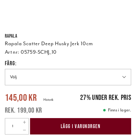
Rapala
Rapala Scatter Deep Husky Jerk 10cm
Art nr:
05759-SCHJ_10
FÄRG:
Välj
Nuvarande pris
:
145,00 kr
Tidigare pris
:
199,00 kr
145,00 kr
27
%
under rek. pris
Historik
199,00 kr
Finns i lager.
LÄGG I VARUKORGEN