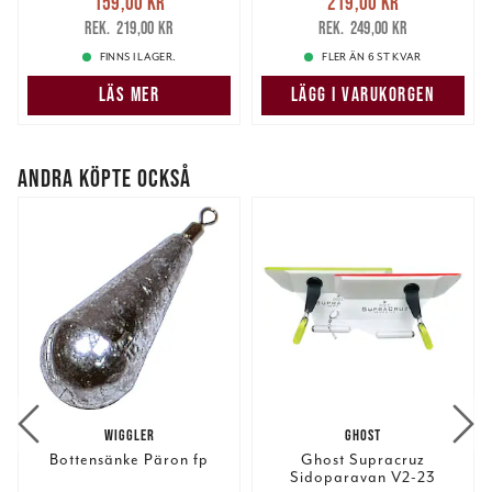
159,00 kr
219,00 kr
159,00 kr
Tidigare pris
:
219,00 kr
Tidigare pris
:
219,00 kr
249,00 kr
219,00 kr
249,00 kr
FINNS I LAGER.
FLER ÄN 6 ST KVAR
LÄS MER
LÄGG I VARUKORGEN
ANDRA KÖPTE OCKSÅ
WIGGLER
GHOST
Bottensänke Päron fp
Ghost Supracruz
Sidoparavan V2-23