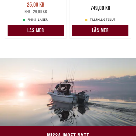
Medium 1 Par
Nuvarande pris
:
25,00 kr
25,00 kr
Tidigare pris
:
Pris
:
749,00 kr
749,00 kr
29,00 kr
29,00 kr
FINNS I LAGER.
TILLFÄLLIGT SLUT
LÄS MER
LÄS MER
MISSA INGET NYTT