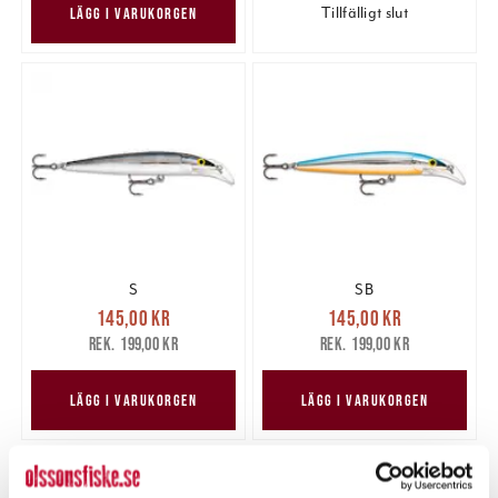
Tillfälligt slut
LÄGG I VARUKORGEN
S
SB
Nuvarande pris
:
Nuvarande pris
:
145,00 kr
145,00 kr
145,00 kr
Tidigare pris
:
145,00 kr
Tidigare pris
:
199,00 kr
199,00 kr
199,00 kr
199,00 kr
LÄGG I VARUKORGEN
LÄGG I VARUKORGEN