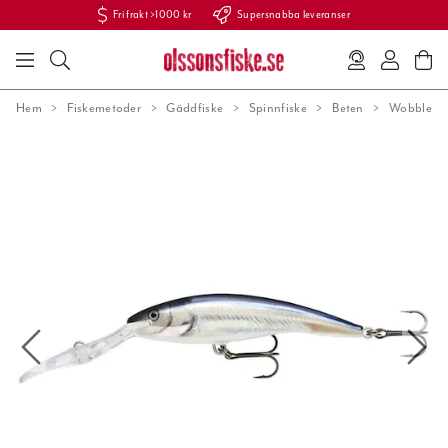
Fri frakt >1000 kr
Supersnabba leveranser
Hem
Fiskemetoder
Gäddfiske
Spinnfiske
Beten
Wobblers