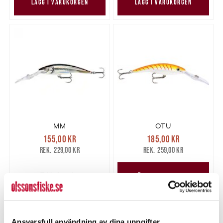
LÄGG I VARUKORGEN
LÄGG I VARUKORGEN
MM
OTU
Nuvarande pris
:
Nuvarande pris
:
155,00 kr
185,00 kr
155,00 kr
Tidigare pris
:
185,00 kr
Tidigare pris
:
229,00 kr
259,00 kr
229,00 kr
259,00 kr
Tillfälligt slut
LÄGG I VARUKORGEN
Ansvarsfull användning av dina uppgifter