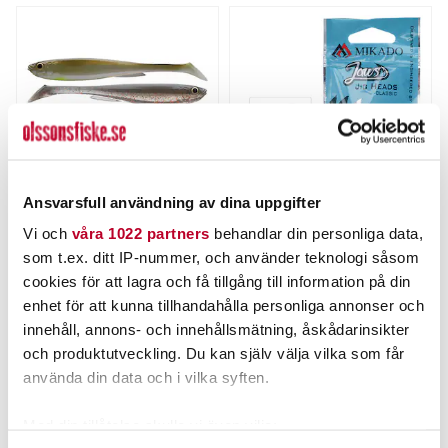
Ansvarsfull användning av dina uppgifter
DAIWA
MIKADO
Vi och
våra 1022 partners
behandlar din personliga data,
Daiwa Slim Shad Y 135mm
Mikado Jaws Jighead 7g
som t.ex. ditt IP-nummer, och använder teknologi såsom
4st/fp
3st.
Nuvarande pris
:
cookies för att lagra och få tillgång till information på din
79,00 kr
79,00 kr
Tidigare pris
:
Pris
:
25,00 kr
25,00 kr
enhet för att kunna tillhandahålla personliga annonser och
89,00 kr
89,00 kr
innehåll, annons- och innehållsmätning, åskådarinsikter
FINNS I LAGER.
FINNS I LAGER.
och produktutveckling. Du kan själv välja vilka som får
LÄS MER
LÄS MER
använda din data och i vilka syften.
Med din tillåtelse skulle vi även vilja: