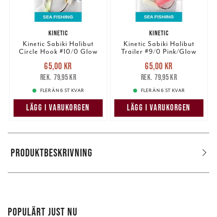
KINETIC
KINETIC
Kinetic Sabiki Halibut
Kinetic Sabiki Halibut
Circle Hook #10/0 Glow
Trailer #9/0 Pink/Glow
Nuvarande pris
:
Nuvarande pris
:
65,00 kr
65,00 kr
65,00 kr
Tidigare pris
:
65,00 kr
Tidigare pris
:
79,95 kr
79,95 kr
79,95 kr
79,95 kr
FLER ÄN 6 ST KVAR
FLER ÄN 6 ST KVAR
LÄGG I VARUKORGEN
LÄGG I VARUKORGEN
PRODUKTBESKRIVNING
POPULÄRT JUST NU