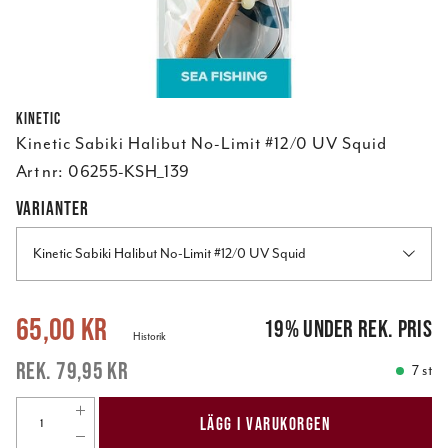
Kinetic
Kinetic Sabiki Halibut No-Limit #12/0 UV Squid
Art nr:
06255-KSH_139
VARIANTER
Kinetic Sabiki Halibut No-Limit #12/0 UV Squid
Nuvarande pris
:
65,00 kr
Tidigare pris
:
79,95 kr
65,00 kr
19
%
under rek. pris
Historik
79,95 kr
7 st
LÄGG I VARUKORGEN