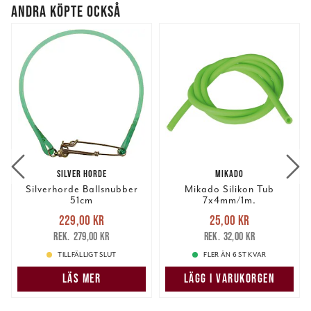
ANDRA KÖPTE OCKSÅ
SILVER HORDE
MIKADO
Silverhorde Ballsnubber
Mikado Silikon Tub
51cm
7x4mm/1m.
Nuvarande pris
:
Nuvarande pris
:
229,00 kr
25,00 kr
229,00 kr
Tidigare pris
:
25,00 kr
Tidigare pris
:
279,00 kr
32,00 kr
279,00 kr
32,00 kr
TILLFÄLLIGT SLUT
FLER ÄN 6 ST KVAR
LÄS MER
LÄGG I VARUKORGEN