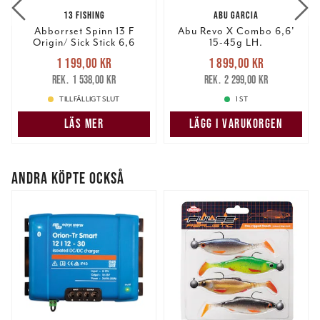
13 FISHING
ABU GARCIA
Abborrset Spinn 13 F
Abu Revo X Combo 6,6'
Origin/ Sick Stick 6,6
15-45g LH.
Nuvarande pris
:
Nuvarande pris
:
1 199,00 kr
1 899,00 kr
1 199,00 kr
Tidigare pris
:
1 899,00 kr
Tidigare pris
:
1 538,00 kr
2 299,00 kr
1 538,00 kr
2 299,00 kr
TILLFÄLLIGT SLUT
1 ST
LÄS MER
LÄGG I VARUKORGEN
ANDRA KÖPTE OCKSÅ