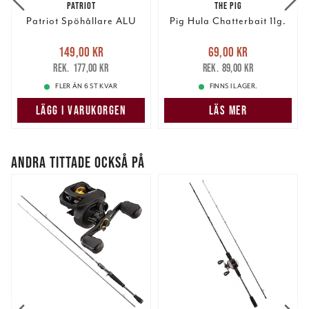
PATRIOT
THE PIG
Patriot Spöhållare ALU
Pig Hula Chatterbait 11g.
Nuvarande pris
:
Nuvarande pris
:
149,00 kr
69,00 kr
149,00 kr
Tidigare pris
:
69,00 kr
Tidigare pris
:
177,00 kr
89,00 kr
177,00 kr
89,00 kr
FLER ÄN 6 ST KVAR
FINNS I LAGER.
LÄGG I VARUKORGEN
LÄS MER
ANDRA TITTADE OCKSÅ PÅ