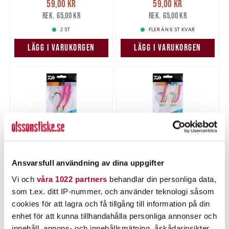
59,00 kr
59,00 kr
59,00 kr
Tidigare pris
:
59,00 kr
Tidigare pris
:
65,00 kr
65,00 kr
65,00 kr
65,00 kr
2 ST
FLER ÄN 6 ST KVAR
LÄGG I VARUKORGEN
LÄGG I VARUKORGEN
Ansvarsfull användning av dina uppgifter
DAIWA
DAIWA
Vi och
våra 1022 partners
behandlar din personliga data,
Daiwa GW Feather Rig 7-
Daiwa GW Feather Rig 4-4
som t.ex. ditt IP-nummer, och använder teknologi såsom
7/0
cookies för att lagra och få tillgång till information på din
Nuvarande pris
:
Nuvarande pris
:
59,00 kr
59,00 kr
59,00 kr
Tidigare pris
:
59,00 kr
Tidigare pris
:
enhet för att kunna tillhandahålla personliga annonser och
65,00 kr
65,00 kr
65,00 kr
65,00 kr
innehåll, annons- och innehållsmätning, åskådarinsikter