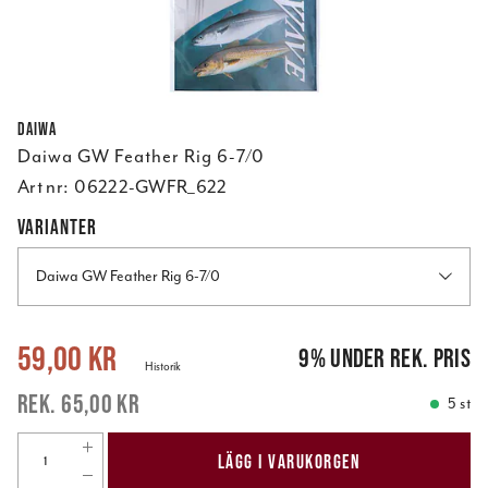
Daiwa
Daiwa GW Feather Rig 6-7/0
Art nr:
06222-GWFR_622
VARIANTER
Daiwa GW Feather Rig 6-7/0
Nuvarande pris
:
59,00 kr
Tidigare pris
:
65,00 kr
59,00 kr
9
%
under rek. pris
Historik
65,00 kr
5 st
LÄGG I VARUKORGEN