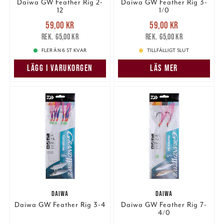
Daiwa GW Feather Rig 2-
Daiwa GW Feather Rig 3-
12
1/0
Nuvarande pris
:
Nuvarande pris
:
59,00 kr
59,00 kr
59,00 kr
Tidigare pris
:
59,00 kr
Tidigare pris
:
65,00 kr
65,00 kr
65,00 kr
65,00 kr
FLER ÄN 6 ST KVAR
TILLFÄLLIGT SLUT
LÄGG I VARUKORGEN
LÄS MER
DAIWA
DAIWA
Daiwa GW Feather Rig 3-4
Daiwa GW Feather Rig 7-
4/0
Nuvarande pris
:
Nuvarande pris
: