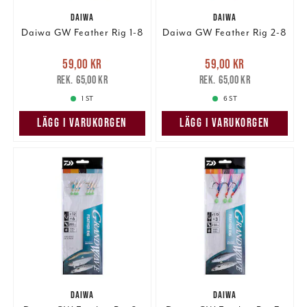
DAIWA
DAIWA
Daiwa GW Feather Rig 1-8
Daiwa GW Feather Rig 2-8
Nuvarande pris
:
Nuvarande pris
:
59,00 kr
59,00 kr
59,00 kr
Tidigare pris
:
59,00 kr
Tidigare pris
:
65,00 kr
65,00 kr
65,00 kr
65,00 kr
1 ST
6 ST
LÄGG I VARUKORGEN
LÄGG I VARUKORGEN
DAIWA
DAIWA