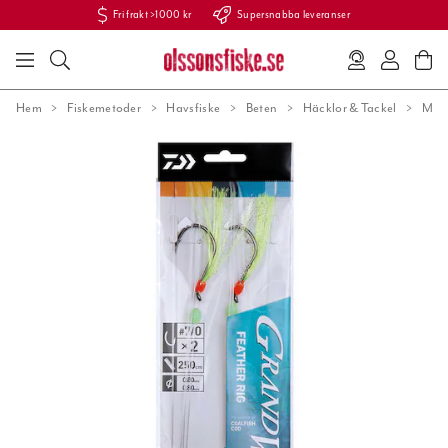
Fri frakt >1000 kr
Supersnabba leveranser
Hem
Fiskemetoder
Havsfiske
Beten
Häcklor & Tackel
Makr