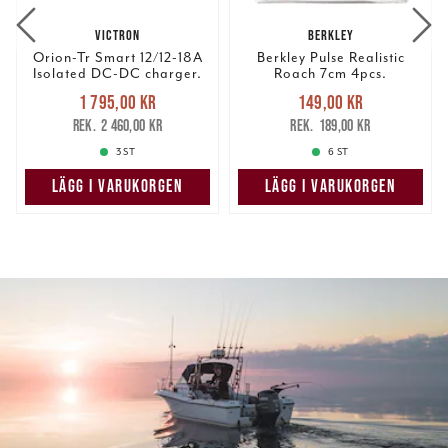
VICTRON
BERKLEY
Orion-Tr Smart 12/12-18A
Berkley Pulse Realistic
Isolated DC-DC charger.
Roach 7cm 4pcs.
Nuvarande pris
:
Nuvarande pris
:
1 795,00 kr
149,00 kr
1 795,00 kr
Tidigare pris
:
149,00 kr
Tidigare pris
:
2 460,00 kr
189,00 kr
2 460,00 kr
189,00 kr
3 ST
6 ST
LÄGG I VARUKORGEN
LÄGG I VARUKORGEN