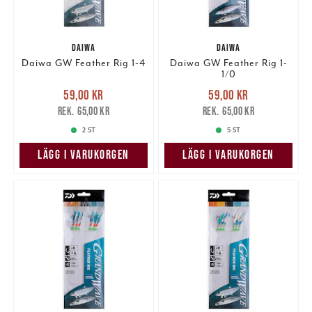
DAIWA
DAIWA
Daiwa GW Feather Rig 1-4
Daiwa GW Feather Rig 1-
1/0
Nuvarande pris
:
Nuvarande pris
:
59,00 kr
59,00 kr
59,00 kr
Tidigare pris
:
59,00 kr
Tidigare pris
:
65,00 kr
65,00 kr
65,00 kr
65,00 kr
2 ST
5 ST
LÄGG I VARUKORGEN
LÄGG I VARUKORGEN