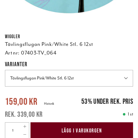
Wiggler
Tävlingsflugan Pink/White Stl. 6 12st
Art nr:
07403-TV_064
VARIANTER
Tävlingsflugan Pink/White Stl. 6 12st
Nuvarande pris
:
159,00 kr
Tidigare pris
:
339,00 kr
159,00 kr
53
%
under rek. pris
Historik
339,00 kr
1 st
LÄGG I VARUKORGEN