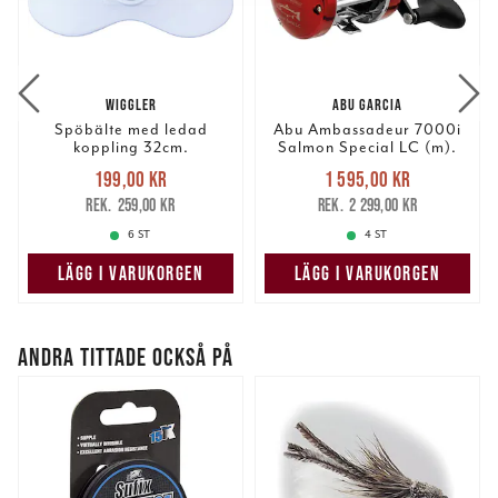
vidarebefordrar även sådana identifierare och annan
information från din enhet till de sociala medier och
annons- och analysföretag som vi samarbetar med.
Dessa kan i sin tur kombinera informationen med annan
WIGGLER
ABU GARCIA
information som du har tillhandahållit eller som de har
Spöbälte med ledad
Abu Ambassadeur 7000i
samlat in när du har använt deras tjänster.
koppling 32cm.
Salmon Special LC (m).
Nuvarande pris
:
Nuvarande pris
:
199,00 kr
1 595,00 kr
199,00 kr
Tidigare pris
:
1 595,00 kr
Tidigare pris
:
259,00 kr
2 299,00 kr
259,00 kr
2 299,00 kr
6 ST
4 ST
LÄGG I VARUKORGEN
LÄGG I VARUKORGEN
ANDRA TITTADE OCKSÅ PÅ