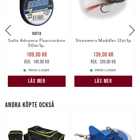
SUFIX
Sufix Advance Fluorcarbon
Streamers Muddler 12st/fp
50m/fp.
Nuvarande pris
:
Nuvarande pris
:
109,00 kr
139,00 kr
109,00 kr
Tidigare pris
:
139,00 kr
Tidigare pris
:
149,00 kr
339,00 kr
149,00 kr
339,00 kr
FINNS I LAGER.
FINNS I LAGER.
LÄS MER
LÄS MER
ANDRA KÖPTE OCKSÅ