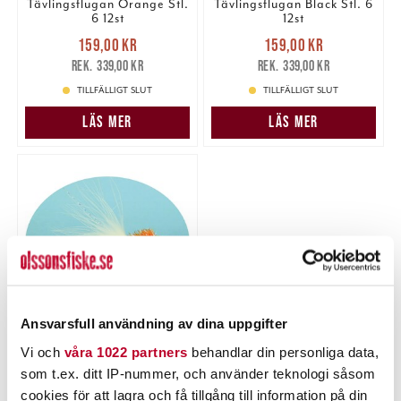
Tävlingsflugan Orange Stl.
Tävlingsflugan Black Stl. 6
6 12st
12st
Nuvarande pris
:
Nuvarande pris
:
159,00 kr
159,00 kr
159,00 kr
Tidigare pris
:
159,00 kr
Tidigare pris
:
339,00 kr
339,00 kr
339,00 kr
339,00 kr
TILLFÄLLIGT SLUT
TILLFÄLLIGT SLUT
LÄS MER
LÄS MER
Ansvarsfull användning av dina uppgifter
WIGGLER
Vi och
våra 1022 partners
behandlar din personliga data,
Tävlingsflugan
som t.ex. ditt IP-nummer, och använder teknologi såsom
White/Orange Stl. 6 12st
cookies för att lagra och få tillgång till information på din
Nuvarande pris
: