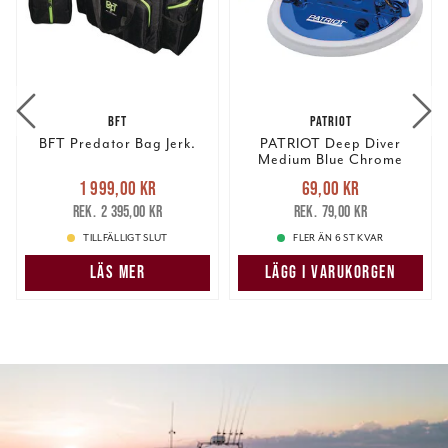
BFT
PATRIOT
BFT Predator Bag Jerk.
PATRIOT Deep Diver
Medium Blue Chrome
Nuvarande pris
:
Nuvarande pris
:
1 999,00 kr
69,00 kr
1 999,00 kr
Tidigare pris
:
69,00 kr
Tidigare pris
:
2 395,00 kr
79,00 kr
2 395,00 kr
79,00 kr
TILLFÄLLIGT SLUT
FLER ÄN 6 ST KVAR
LÄS MER
LÄGG I VARUKORGEN