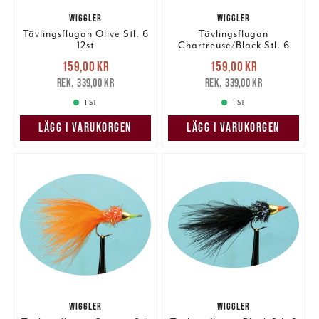
WIGGLER
WIGGLER
Tävlingsflugan Olive Stl. 6
Tävlingsflugan
12st
Chartreuse/Black Stl. 6
12st
Nuvarande pris
:
Nuvarande pris
:
159,00 kr
159,00 kr
159,00 kr
Tidigare pris
:
159,00 kr
Tidigare pris
:
339,00 kr
339,00 kr
339,00 kr
339,00 kr
1 ST
1 ST
LÄGG I VARUKORGEN
LÄGG I VARUKORGEN
WIGGLER
WIGGLER