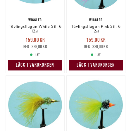
WIGGLER
WIGGLER
Tävlingsflugan White Stl. 6
Tävlingsflugan Pink Stl. 6
12st
12st
Nuvarande pris
:
Nuvarande pris
:
159,00 kr
159,00 kr
159,00 kr
Tidigare pris
:
159,00 kr
Tidigare pris
:
339,00 kr
339,00 kr
339,00 kr
339,00 kr
1 ST
1 ST
LÄGG I VARUKORGEN
LÄGG I VARUKORGEN