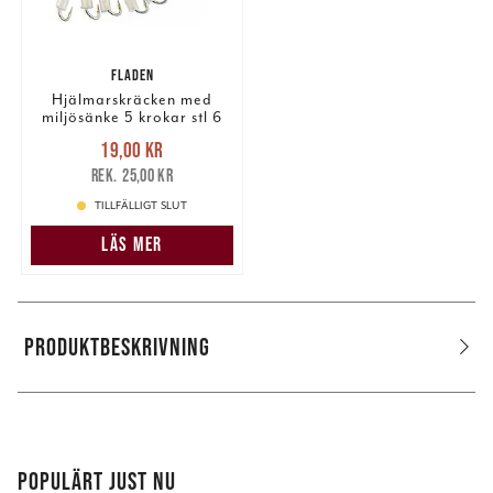
FLADEN
Hjälmarskräcken med
miljösänke 5 krokar stl 6
Nuvarande pris
:
19,00 kr
19,00 kr
Tidigare pris
:
25,00 kr
25,00 kr
TILLFÄLLIGT SLUT
LÄS MER
PRODUKTBESKRIVNING
POPULÄRT JUST NU