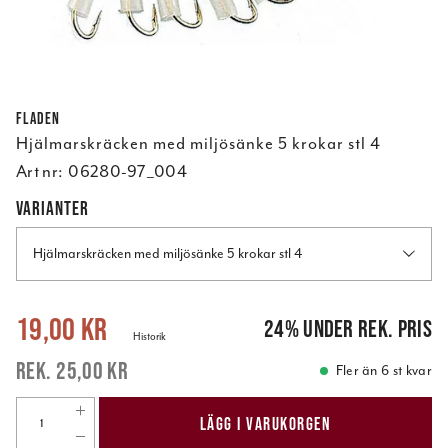
Fladen
Hjälmarskräcken med miljösänke 5 krokar stl 4
Art nr:
06280-97_004
VARIANTER
Hjälmarskräcken med miljösänke 5 krokar stl 4
Nuvarande pris
:
19,00 kr
Tidigare pris
:
25,00 kr
19,00 kr
24
%
under rek. pris
Historik
25,00 kr
Fler än 6 st kvar
LÄGG I VARUKORGEN