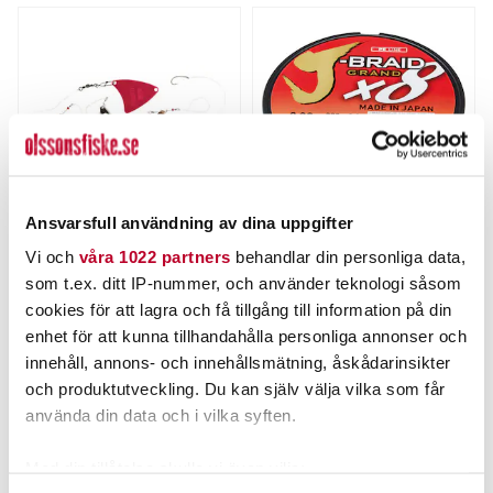
Ansvarsfull användning av dina uppgifter
ABU GARCIA
DAIWA
Vi och
våra 1022 partners
behandlar din personliga data,
Abu Konvoj K/Red-
Daiwa J-Braid Grand X8
som t.ex. ditt IP-nummer, och använder teknologi såsom
S/Green.
Multicolor 300m/fp
Nuvarande pris
:
Nuvarande pris
:
cookies för att lagra och få tillgång till information på din
89,00 kr
349,00 kr
89,00 kr
Tidigare pris
:
349,00 kr
Tidigare pris
:
enhet för att kunna tillhandahålla personliga annonser och
119,00 kr
449,00 kr
119,00 kr
449,00 kr
innehåll, annons- och innehållsmätning, åskådarinsikter
FLER ÄN 6 ST KVAR
FINNS I LAGER.
och produktutveckling. Du kan själv välja vilka som får
LÄGG I VARUKORGEN
LÄS MER
använda din data och i vilka syften.
Med din tillåtelse skulle vi även vilja: