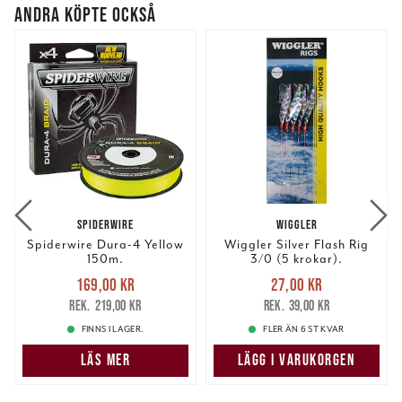
ANDRA KÖPTE OCKSÅ
SPIDERWIRE
WIGGLER
Spiderwire Dura-4 Yellow
Wiggler Silver Flash Rig
150m.
3/0 (5 krokar).
Nuvarande pris
:
Nuvarande pris
:
169,00 kr
27,00 kr
169,00 kr
Tidigare pris
:
27,00 kr
Tidigare pris
:
219,00 kr
39,00 kr
219,00 kr
39,00 kr
FINNS I LAGER.
FLER ÄN 6 ST KVAR
LÄS MER
LÄGG I VARUKORGEN