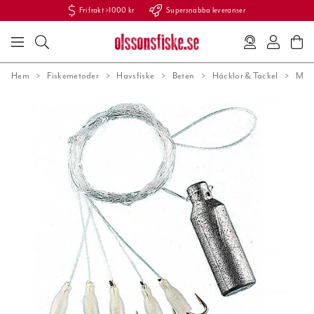
Fri frakt >1000 kr
Supersnabba leveranser
Hem
Fiskemetoder
Havsfiske
Beten
Häcklor & Tackel
Makr