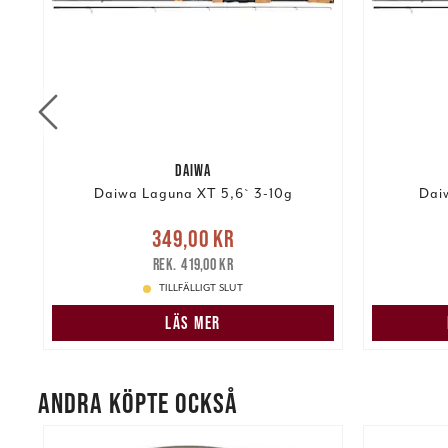
DAIWA
Daiwa Laguna XT 5,6` 3-10g
Dai
re
Nuvarande pris
:
349,00 kr
349,00 kr
Tidigare pris
:
419,00 kr
349,00 k
419,00 kr
TILLFÄLLIGT SLUT
LÄS MER
ANDRA KÖPTE OCKSÅ