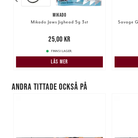
MIKADO
Mikado Jaws Jighead 5g 3st
Savage G
re
Nuvarand
Pris
:
25,00 kr
25,00 kr
FINNS I LAGER.
LÄS MER
ANDRA TITTADE OCKSÅ PÅ