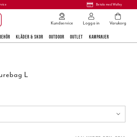
rvice
Betala med Walley
Kundservice
Logga in
Varukorg
BEHÖR
KLÄDER & SKOR
OUTDOOR
OUTLET
KAMPANJER
urebag L
 pris
:
1 849,95 kr