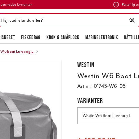
persnabba leveranser
Personlig se
FISKESET
FISKEDRAG
KROK & SMÅPLOCK
MARINELEKTRONIK
BÅTTILL
 W6 Boat Lurebag L
Westin
Westin W6 Boat L
Art nr:
01745-W6_05
VARIANTER
Westin W6 Boat Lurebag L
Nuvarande pris
:
1 499,00 kr
Tidigare