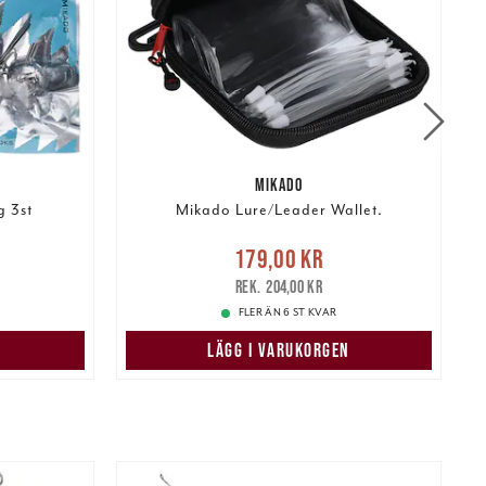
MIKADO
g 3st
Mikado Lure/Leader Wallet.
Nuvarande pris
:
179,00 kr
179,00 kr
Tidigare pris
:
204,00 kr
1
204,00 kr
FLER ÄN 6 ST KVAR
LÄGG I VARUKORGEN