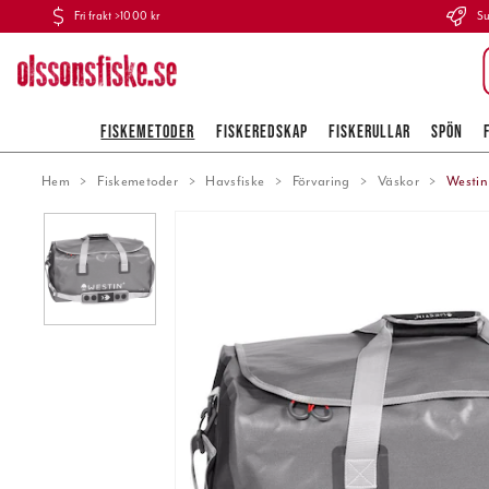
Fri frakt >1000 kr
Su
FISKEMETODER
FISKEREDSKAP
FISKERULLAR
SPÖN
Hem
Fiskemetoder
Havsfiske
Förvaring
Väskor
Westin