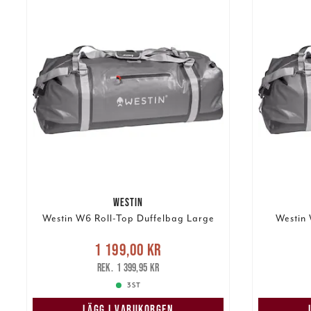
WESTIN
Westin W6 Roll-Top Duffelbag Large
Westin 
Nuvarande pris
:
1 199,00 kr
1 199,00 kr
Tidigare pris
:
1 49
1 399,95 kr
1 399,95 kr
3 ST
LÄGG I VARUKORGEN