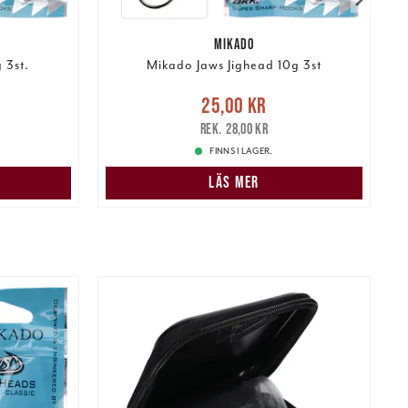
MIKADO
 3st.
Mikado Jaws Jighead 10g 3st
Nuvarande pris
:
25,00 kr
Tidigare
25,00 kr
pris
:
28,00 kr
28,00 kr
FINNS I LAGER.
LÄS MER