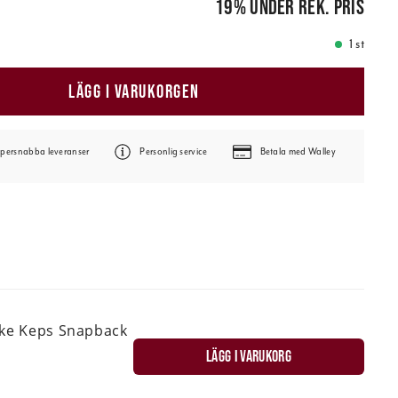
19
%
under rek. pris
1 st
LÄGG I VARUKORGEN
persnabba leveranser
Personlig service
Betala med Walley
ske Keps Snapback
LÄGG I VARUKORG