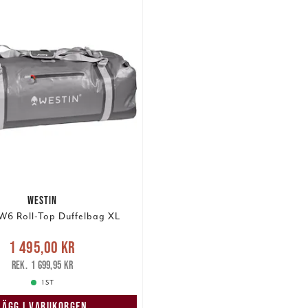
WESTIN
W6 Roll-Top Duffelbag XL
Nuvarande pris
:
1 495,00 kr
5,00 kr
Tidigare pris
:
1 699,95 kr
1 699,95 kr
1 ST
LÄGG I VARUKORGEN