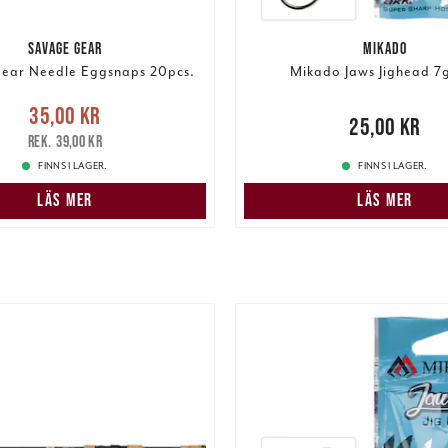
SAVAGE GEAR
MIKADO
ear Needle Eggsnaps 20pcs.
Mikado Jaws Jighead 7g
e pris
:
35,00 kr
Tidigare
35,00 kr
Pris
:
25,00 kr
25,00 kr
pris
:
39,00 kr
39,00 kr
FINNS I LAGER.
FINNS I LAGER.
LÄS MER
LÄS MER