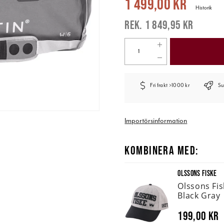
1 499,00 kr
Historik
1 849,95 kr
Fri frakt >1000 kr
Su
Importörsinformation
KOMBINERA MED:
OLSSONS FISKE
Olssons Fi
Black Gray
199,00 kr