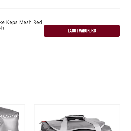
ske Keps Mesh Red
sh
LÄGG I VARUKORG