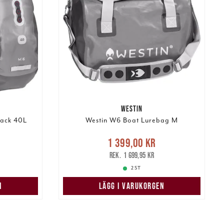
WESTIN
pack 40L
Westin W6 Boat Lurebag M
s
:
Nuvarande pris
:
1 399,00 kr
 pris
:
1 399,00 kr
Tidigare pris
:
1 699,95 kr
1 699,95 kr
2 ST
N
LÄGG I VARUKORGEN