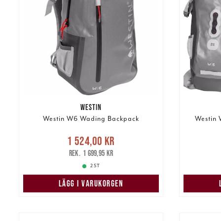
WESTIN
Westin W6 Wading Backpack
Westin 
Nuvarande pris
:
1 524,00 kr
1 524,00 kr
Tidigare pris
:
949
1 699,95 kr
1 699,95 kr
2 ST
LÄGG I VARUKORGEN