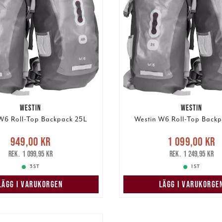
WESTIN
WESTIN
W6 Roll-Top Backpack 25L
Westin W6 Roll-Top Back
Nuvarande pris
:
Nuvarande pri
949,00 kr
1 099,00 kr
,00 kr
Tidigare pris
:
1 099,00 kr
Tidigare
1 099,95 kr
1 249,95 kr
1 099,95 kr
1 249,95 kr
3 ST
1 ST
LÄGG I VARUKORGEN
LÄGG I VARUKORGE