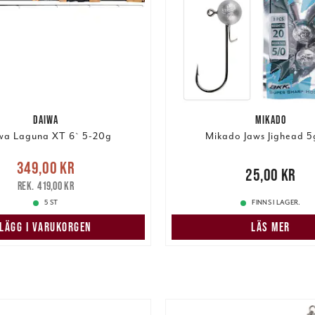
DAIWA
MIKADO
wa Laguna XT 6` 5-20g
Mikado Jaws Jighead 5
Nuvarande pris
:
349,00 kr
Pris
:
25,00 kr
25,00 kr
r
Tidigare pris
:
419,00 kr
419,00 kr
5 ST
FINNS I LAGER.
LÄGG I VARUKORGEN
LÄS MER