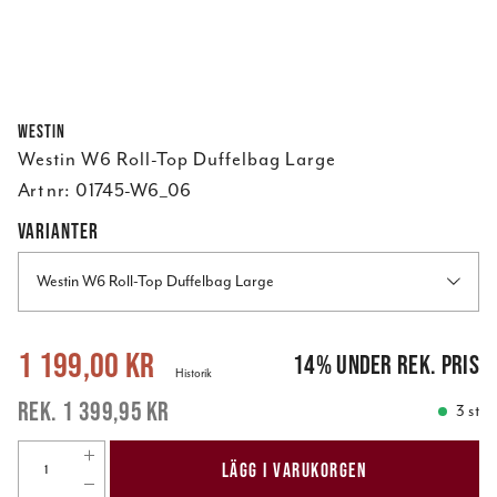
Westin
Westin W6 Roll-Top Duffelbag Large
Art nr:
01745-W6_06
VARIANTER
Westin W6 Roll-Top Duffelbag Large
Nuvarande pris
:
1 199,00 kr
Tidigare pris
:
1 399,95 kr
1 199,00 kr
14
%
under rek. pris
Historik
1 399,95 kr
3 st
LÄGG I VARUKORGEN