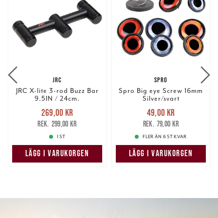
JRC
SPRO
JRC X-lite 3-rod Buzz Bar
Spro Big eye Screw 16mm
9.5IN / 24cm.
Silver/svart
Nuvarande pris
:
Nuvarande pris
:
269,00 kr
49,00 kr
269,00 kr
Tidigare pris
:
49,00 kr
Tidigare pris
:
299,00 kr
79,00 kr
299,00 kr
79,00 kr
1 ST
FLER ÄN 6 ST KVAR
LÄGG I VARUKORGEN
LÄGG I VARUKORGEN