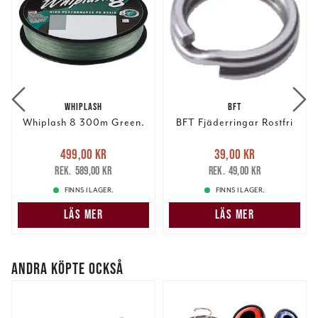
WHIPLASH
BFT
Whiplash 8 300m Green.
BFT Fjäderringar Rostfri
Nuvarande pris
:
Nuvarande pris
:
499,00 kr
39,00 kr
499,00 kr
Tidigare pris
:
39,00 kr
Tidigare pris
:
589,00 kr
49,00 kr
589,00 kr
49,00 kr
FINNS I LAGER.
FINNS I LAGER.
LÄS MER
LÄS MER
ANDRA KÖPTE OCKSÅ