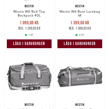
WESTIN
WESTIN
Westin W6 Roll-Top
Westin W6 Boat Lurebag
Backpack 40L
M
Nuvarande pris
:
Nuvarande pris
:
1 099,00 kr
1 399,00 kr
1 099,00 kr
Tidigare pris
:
1 399,00 kr
Tidigare pris
:
1 249,95 kr
1 699,95 kr
1 249,95 kr
1 699,95 kr
1 ST
2 ST
LÄGG I VARUKORGEN
LÄGG I VARUKORGEN
WESTIN
WESTIN