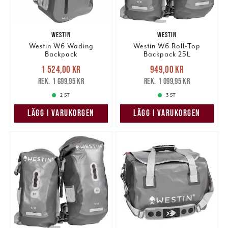
WESTIN
WESTIN
Westin W6 Wading
Westin W6 Roll-Top
Backpack
Backpack 25L
Nuvarande pris
:
Nuvarande pris
:
1 524,00 kr
949,00 kr
1 524,00 kr
Tidigare pris
:
949,00 kr
Tidigare pris
:
1 699,95 kr
1 099,95 kr
1 699,95 kr
1 099,95 kr
2 ST
3 ST
LÄGG I VARUKORGEN
LÄGG I VARUKORGEN