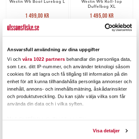
Westin W6 Boat Lurebag L
Westin W6 Roll-Top
Duffelbag XL
Nuvarande pris
:
Nuvarande pris
:
1 499,00 kr
1 495,00 kr
1 499,00 kr
Tidigare pris
:
1 495,00 kr
Tidigare pris
:
1 849,95 kr
1 699,95 kr
1 849,95 kr
1 699,95 kr
1 ST
1 ST
LÄGG I VARUKORGEN
LÄGG I VARUKORGEN
Ansvarsfull användning av dina uppgifter
Vi och
våra 1022 partners
behandlar din personliga data,
som t.ex. ditt IP-nummer, och använder teknologi såsom
PRODUKTBESKRIVNING
cookies för att lagra och få tillgång till information på din
enhet för att kunna tillhandahålla personliga annonser och
innehåll, annons- och innehållsmätning, åskådarinsikter
och produktutveckling. Du kan själv välja vilka som får
använda din data och i vilka syften.
POPULÄRT JUST NU
Med din tillåtelse skulle vi även vilja:
Samla in information om din geografiska plats som
Visa detaljer
kan ha en noggrannhet på upp till flera meter