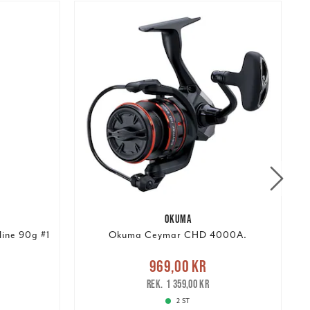
OKUMA
line 90g #1
Okuma Ceymar CHD 4000A.
Nuvarande pris
:
r
Tidigare
N
969,00 kr
969,00 kr
Tidigare pris
:
1 359,00 kr
1 359,00 kr
2 ST