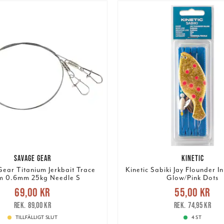
SAVAGE GEAR
KINETIC
ear Titanium Jerkbait Trace
Kinetic Sabiki Jay Flounder In
m 0.6mm 25kg Needle S
Glow/Pink Dots
e pris
:
69,00 kr
Tidigare
Nuvarande pris
:
55,00 k
69,00 kr
55,00 kr
pris
:
89,00 kr
pris
:
74,95 kr
89,00 kr
74,95 kr
TILLFÄLLIGT SLUT
4 ST