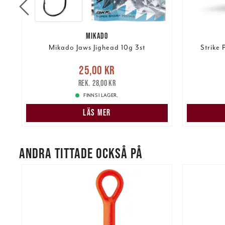
MIKADO
Mikado Jaws Jighead 10g 3st
Strike 
re
Nuvarande pris
:
25,00 kr
Tidigare
Nuvarand
25,00 kr
pris
:
28,00 kr
28,00 kr
FINNS I LAGER.
LÄS MER
ANDRA TITTADE OCKSÅ PÅ