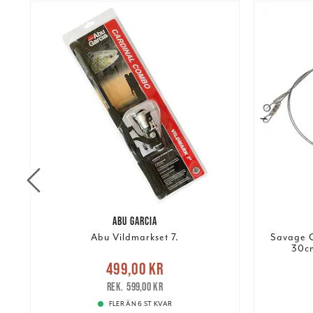
ABU GARCIA
Abu Vildmarkset 7.
Savage G
30c
Nuvarande pris
:
Nuvarand
499,00 kr
499,00 kr
Tidigare pris
:
599,00 kr
599,00 kr
FLER ÄN 6 ST KVAR