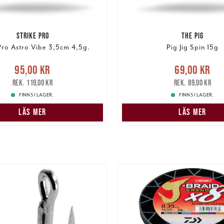
STRIKE PRO
THE PIG
Pro Astro Vibe 3,5cm 4,5g.
Pig Jig Spin 15g
e pris
:
95,00 kr
Tidigare
Nuvarande pris
:
69,00 k
95,00 kr
69,00 kr
pris
:
119,00 kr
pris
:
89,00 kr
119,00 kr
89,00 kr
FINNS I LAGER.
FINNS I LAGER.
LÄS MER
LÄS MER