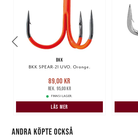
BKK
BKK SPEAR-21 UVO. Orange.
Nuvarande pris
:
89,00 kr
Tidigare
89,00 kr
kr
pris
:
95,00 kr
137,00 k
95,00 kr
FINNS I LAGER.
LÄS MER
ANDRA KÖPTE OCKSÅ