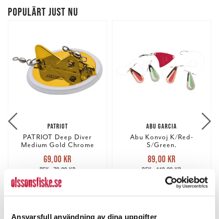
POPULÄRT JUST NU
PATRIOT
ABU GARCIA
PATRIOT Deep Diver
Abu Konvoj K/Red-
Medium Gold Chrome
S/Green.
Nuvarande pris
:
Nuvarande pris
:
69,00 kr
89,00 kr
69,00 kr
Tidigare pris
:
89,00 kr
Tidigare pris
:
79,00 kr
119,00 kr
79,00 kr
119,00 kr
FLER ÄN 6 ST KVAR
FLER ÄN 6 ST KVAR
LÄGG I VARUKORGEN
LÄGG I VARUKORGEN
Ansvarsfull användning av dina uppgifter