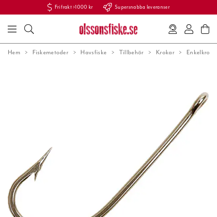
Fri frakt >1000 kr
Supersnabba leveranser
Hem
Fiskemetoder
Havsfiske
Tillbehör
Krokar
Enkelkrok