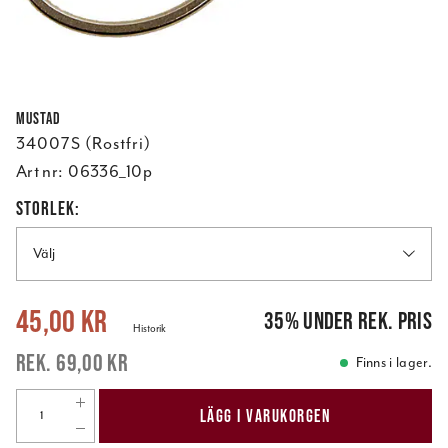
Mustad
34007S (Rostfri)
Art nr:
06336_10p
STORLEK:
Välj
Nuvarande pris
:
45,00 kr
Tidigare pris
:
69,00 kr
45,00 kr
35
%
under rek. pris
Historik
69,00 kr
Finns i lager.
LÄGG I VARUKORGEN