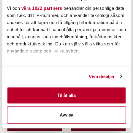
Vi och
våra 1022 partners
behandlar din personliga data,
ANDRA TITTADE OCKSÅ PÅ
som t.ex. ditt IP-nummer, och använder teknologi såsom
cookies för att lagra och få tillgång till information på din
enhet för att kunna tillhandahålla personliga annonser och
innehåll, annons- och innehållsmätning, åskådarinsikter
och produktutveckling. Du kan själv välja vilka som får
använda din data och i vilka syften.
Med din tillåtelse skulle vi även vilja:
Samla in information om din geografiska plats som
Visa detaljer
kan ha en noggrannhet på upp till flera meter
MIKADO
MUSTAD
Mikado Sensual Baitholder
Mustad 92553S Beak
Identifiera din enhet genom att aktivt skanna den för
10pcs.
Rostfri 25st/fp..
specifika kännetecken (fingeravtryck)
Tillåt alla
Ta reda på mer om hur dina personliga uppgifter
Pris
:
25,00 kr
25,00 kr
Pris
:
129,00 kr
129,00 kr
behandlas och ställ in dina preferenser i
detaljsektionen
.
Avvisa
FINNS I LAGER.
FINNS I LAGER.
Du kan ändra eller dra tillbaka ditt samtycke när som
helst från cookie-förklaringen.
LÄS MER
LÄS MER