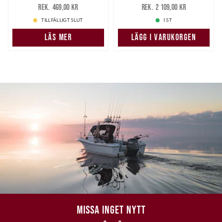
359,00 kr
Tidigare pris
:
1 799,00 kr
Tidigare pris
:
469,00 kr
2 109,00 kr
469,00 kr
2 109,00 kr
TILLFÄLLIGT SLUT
1 ST
LÄS MER
LÄGG I VARUKORGEN
MISSA INGET NYTT