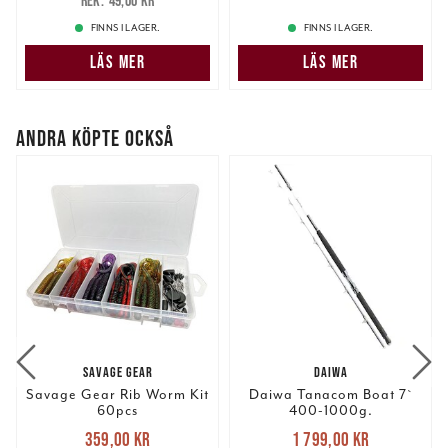
49,00 kr
49,00 kr
FINNS I LAGER.
FINNS I LAGER.
LÄS MER
LÄS MER
ANDRA KÖPTE OCKSÅ
SAVAGE GEAR
DAIWA
Savage Gear Rib Worm Kit
Daiwa Tanacom Boat 7`
60pcs
400-1000g.
Nuvarande pris
:
Nuvarande pris
:
359,00 kr
1 799,00 kr