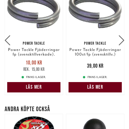
POWER TACKLE
POWER TACKLE
Power Tackle Fjäderringar
Power Tackle Fjäderringar
fp (svensktillverkade).
100st/fp (svensktillv.)
Nuvarande pris
:
10,00 kr
10,00 kr
Tidigare pris
:
Pris
:
39,00 kr
39,00 kr
15,00 kr
15,00 kr
FINNS I LAGER.
FINNS I LAGER.
LÄS MER
LÄS MER
ANDRA KÖPTE OCKSÅ