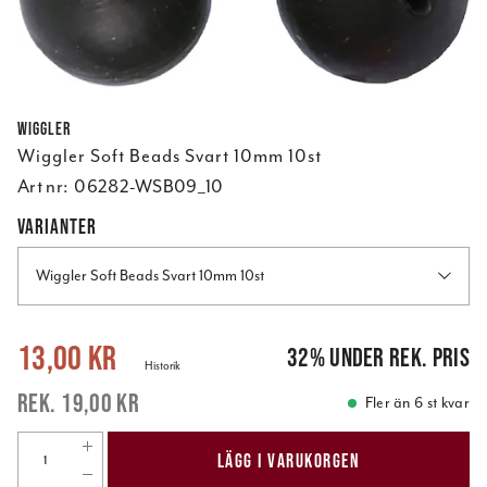
Wiggler
Wiggler Soft Beads Svart 10mm 10st
Art nr:
06282-WSB09_10
VARIANTER
Wiggler Soft Beads Svart 10mm 10st
Nuvarande pris
:
13,00 kr
Tidigare pris
:
19,00 kr
13,00 kr
32
%
under rek. pris
Historik
19,00 kr
Fler än 6 st kvar
LÄGG I VARUKORGEN