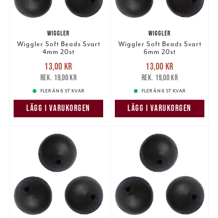
WIGGLER
WIGGLER
Wiggler Soft Beads Svart
Wiggler Soft Beads Svart
4mm 20st
6mm 20st
Nuvarande pris
:
Nuvarande pris
:
13,00 kr
13,00 kr
13,00 kr
Tidigare pris
:
13,00 kr
Tidigare pris
:
19,00 kr
19,00 kr
19,00 kr
19,00 kr
FLER ÄN 6 ST KVAR
FLER ÄN 6 ST KVAR
LÄGG I VARUKORGEN
LÄGG I VARUKORGEN