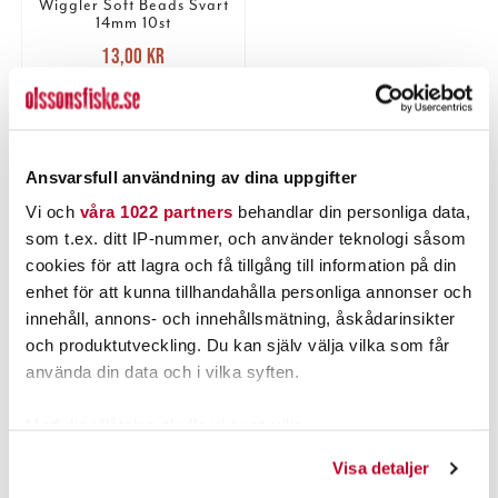
Wiggler Soft Beads Svart
14mm 10st
Nuvarande pris
:
13,00 kr
13,00 kr
Tidigare pris
:
19,00 kr
19,00 kr
FLER ÄN 6 ST KVAR
LÄGG I VARUKORGEN
Ansvarsfull användning av dina uppgifter
Vi och
våra 1022 partners
behandlar din personliga data,
som t.ex. ditt IP-nummer, och använder teknologi såsom
PRODUKTBESKRIVNING
cookies för att lagra och få tillgång till information på din
enhet för att kunna tillhandahålla personliga annonser och
innehåll, annons- och innehållsmätning, åskådarinsikter
och produktutveckling. Du kan själv välja vilka som får
använda din data och i vilka syften.
POPULÄRT JUST NU
Med din tillåtelse skulle vi även vilja:
40%
Samla in information om din geografiska plats som
Visa detaljer
kan ha en noggrannhet på upp till flera meter