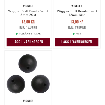
WIGGLER
WIGGLER
Wiggler Soft Beads Svart
Wiggler Soft Beads Svart
8mm 20st
12mm 10st
Nuvarande pris
:
Nuvarande pris
:
13,00 kr
13,00 kr
13,00 kr
Tidigare pris
:
13,00 kr
Tidigare pris
:
19,00 kr
19,00 kr
19,00 kr
19,00 kr
FLER ÄN 6 ST KVAR
6 ST
LÄGG I VARUKORGEN
LÄGG I VARUKORGEN
WIGGLER