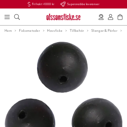
Fri frakt >1000 kr
Supersnabba leveranser
Hem
Fiskemetoder
Havsfiske
Tillbehör
Slangar & Pärlor
W