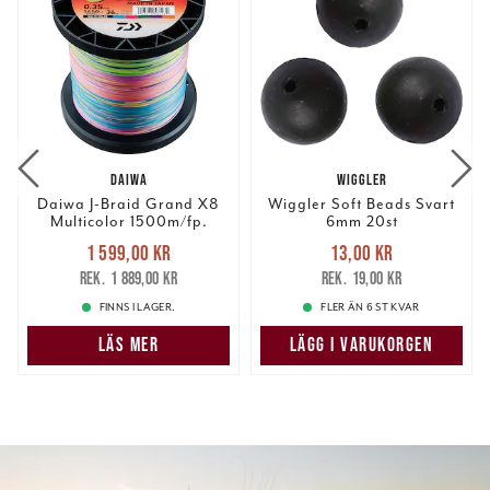
DAIWA
WIGGLER
Daiwa J-Braid Grand X8
Wiggler Soft Beads Svart
Multicolor 1500m/fp.
6mm 20st
Nuvarande pris
:
Nuvarande pris
:
1 599,00 kr
13,00 kr
1 599,00 kr
Tidigare pris
:
13,00 kr
Tidigare pris
:
1 889,00 kr
19,00 kr
1 889,00 kr
19,00 kr
FINNS I LAGER.
FLER ÄN 6 ST KVAR
LÄS MER
LÄGG I VARUKORGEN