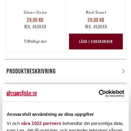
Silver/Grön
Röd/Svart
Nuvarande pris
:
Nuvarande pris
:
39,00 kr
39,00 kr
39,00 kr
Tidigare pris
:
39,00 kr
Tidigare pris
:
49,00 kr
49,00 kr
49,00 kr
49,00 kr
Tillfälligt slut
LÄGG I VARUKORGEN
PRODUKTBESKRIVNING
POPULÄRT JUST NU
Ansvarsfull användning av dina uppgifter
Vi och
våra 1022 partners
behandlar din personliga data,
som t.ex. ditt IP-nummer, och använder teknologi såsom