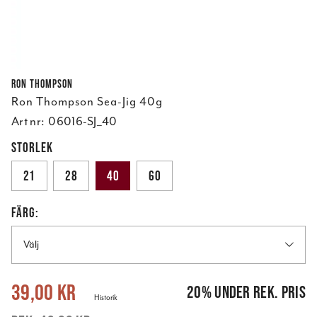
Ron Thompson
Ron Thompson Sea-Jig 40g
Art nr:
06016-SJ_40
STORLEK
21
28
40
60
FÄRG:
Välj
Nuvarande pris
:
39,00 kr
Tidigare pris
:
49,00 kr
39,00 kr
20
%
under rek. pris
Historik