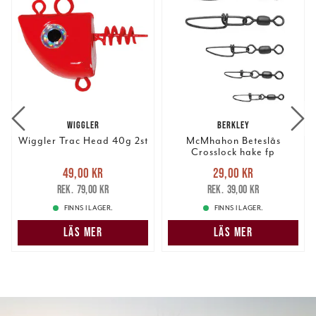
WIGGLER
BERKLEY
Wiggler Trac Head 40g 2st
McMhahon Beteslås
Crosslock hake fp
Nuvarande pris
:
Nuvarande pris
:
49,00 kr
29,00 kr
49,00 kr
Tidigare pris
:
29,00 kr
Tidigare pris
:
79,00 kr
39,00 kr
79,00 kr
39,00 kr
FINNS I LAGER.
FINNS I LAGER.
LÄS MER
LÄS MER