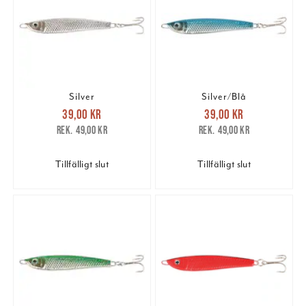
Silver
Silver/Blå
Nuvarande pris
:
Nuvarande pris
:
39,00 kr
39,00 kr
39,00 kr
Tidigare pris
:
39,00 kr
Tidigare pris
:
49,00 kr
49,00 kr
49,00 kr
49,00 kr
Tillfälligt slut
Tillfälligt slut