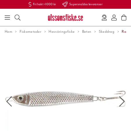
Fri frakt >1000 kr
Supersnabba leveranser
Hem
Fiskemetoder
Havsöringsfiske
Beten
Skeddrag
Ron 