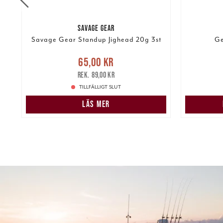
SAVAGE GEAR
Savage Gear Standup Jighead 20g 3st
Ge
Nuvarande pris
:
65,00 kr
Tidigare
65,00 kr
3 99
pris
:
89,00 kr
89,00 kr
TILLFÄLLIGT SLUT
LÄS MER