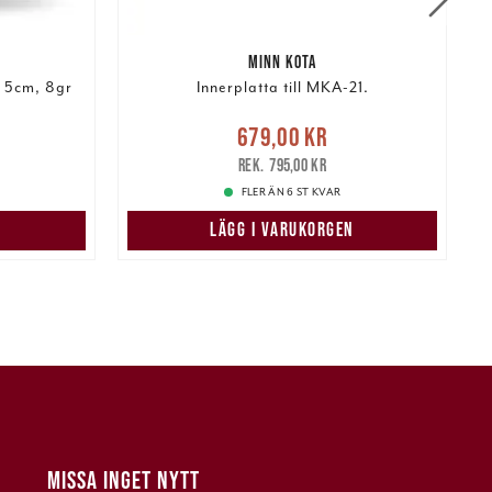
MINN KOTA
w 5cm, 8gr
Innerplatta till MKA-21.
:
Nuvarande pris
:
N
679,00 kr
159,00 kr
679,00 kr
Tidigare pris
:
795,00 kr
795,00 kr
FLER ÄN 6 ST KVAR
LÄGG I VARUKORGEN
MISSA INGET NYTT