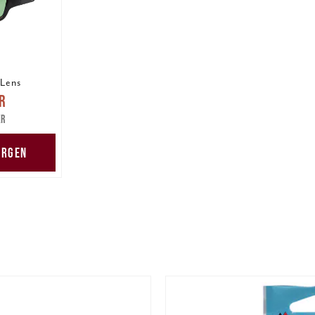
Lens
pris
:
r
are pris
:
kr
kr
ORGEN