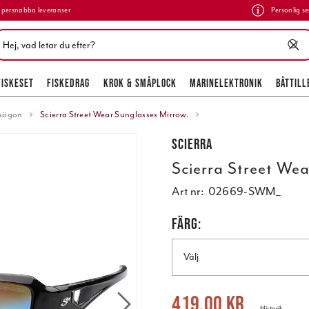
persnabba leveranser
Personlig se
FISKESET
FISKEDRAG
KROK & SMÅPLOCK
MARINELEKTRONIK
BÅTTILL
asögon
Scierra Street Wear Sunglasses Mirrow.
Scierra
Scierra Street We
Art nr:
02669-SWM_
FÄRG:
Välj
Nuvarande pris
:
419,00 kr
Tidigare 
419,00 kr
Historik