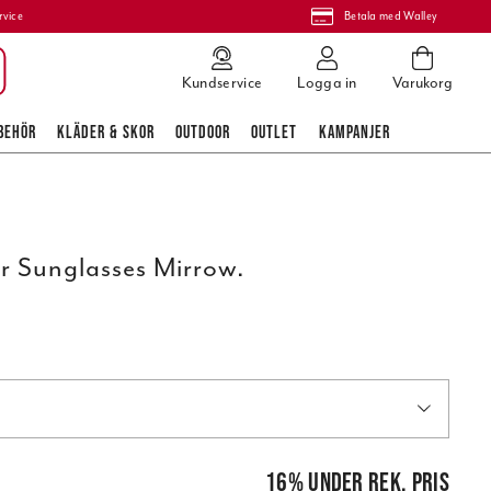
rvice
Betala med Walley
Kundservice
Logga in
Varukorg
BEHÖR
KLÄDER & SKOR
OUTDOOR
OUTLET
KAMPANJER
ar Sunglasses Mirrow.
pris
:
499,00 kr
16
%
under rek. pris