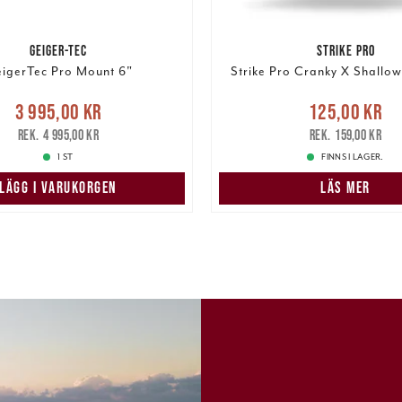
GEIGER-TEC
STRIKE PRO
igerTec Pro Mount 6"
Strike Pro Cranky X Shallo
Nuvarande pris
:
Nuvarande pris
3 995,00 kr
125,00 kr
5,00 kr
Tidigare pris
:
125,00 kr
Tidigare pris
:
4 995,00 kr
159,00 kr
4 995,00 kr
1 ST
FINNS I LAGER.
LÄGG I VARUKORGEN
LÄS MER