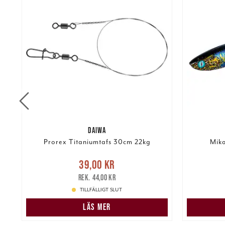
DAIWA
Prorex Titaniumtafs 30cm 22kg
Mika
re
Nuvarande pris
:
39,00 kr
Tidigare
Nuvarand
39,00 kr
pris
:
44,00 kr
44,00 kr
TILLFÄLLIGT SLUT
LÄS MER