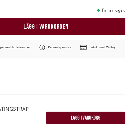
Finns i lager.
LÄGG I VARUKORGEN
persnabba leveranser
Personlig service
Betala med Walley
ATINGSTRAP
LÄGG I VARUKORG