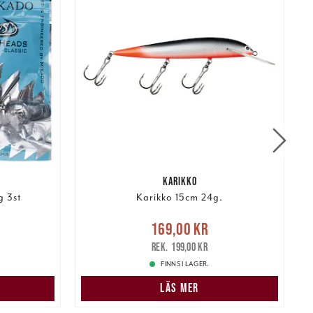
KARIKKO
g 3st
Karikko 15cm 24g.
Nuvarande pris
:
169,00 kr
169,00 kr
Tidigare pris
:
199,00 kr
1
199,00 kr
FINNS I LAGER.
LÄS MER