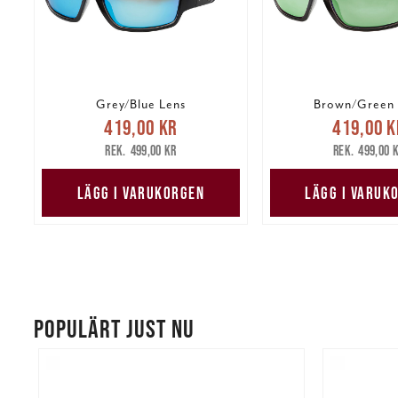
Grey/Blue Lens
Brown/Green 
Nuvarande pris
:
Nuvarande 
419,00 kr
419,00 k
419,00 kr
Tidigare pris
:
419,00 kr
Tidig
499,00 kr
499,00 
499,00 kr
499,00 
LÄGG I VARUKORGEN
LÄGG I VARUK
POPULÄRT JUST NU