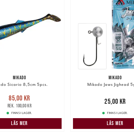
MIKADO
MIKADO
do Sicario 8,5cm 5pcs.
Mikado Jaws Jighead 5
e pris
:
85,00 kr
Tidigare
85,00 kr
Pris
:
25,00 kr
25,00 kr
pris
:
100,00 kr
100,00 kr
FINNS I LAGER.
FINNS I LAGER.
LÄS MER
LÄS MER