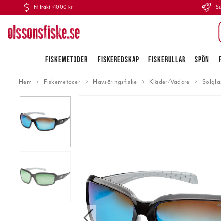
Fri frakt >1000 kr
Su
FISKEMETODER
FISKEREDSKAP
FISKERULLAR
SPÖN
Hem
Fiskemetoder
Havsöringsfiske
Kläder/Vadare
Solgl