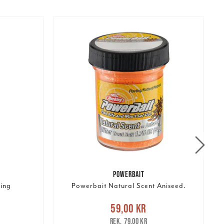
POWERBAIT
ring
Powerbait Natural Scent Aniseed.
:
Nuvarande pris
:
59,00 kr
Tidigare
59,00 kr
179,00 kr
pris
:
79,00 kr
1
79,00 kr