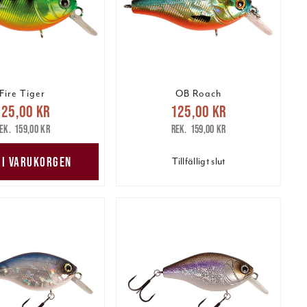
Fire Tiger
OB Roach
arande pris
:
Nuvarande pris
:
125,00 kr
125,00 kr
 kr
Tidigare pris
:
125,00 kr
Tidigare pris
:
159,00 kr
159,00 kr
159,00 kr
159,00 kr
 I VARUKORGEN
Tillfälligt slut