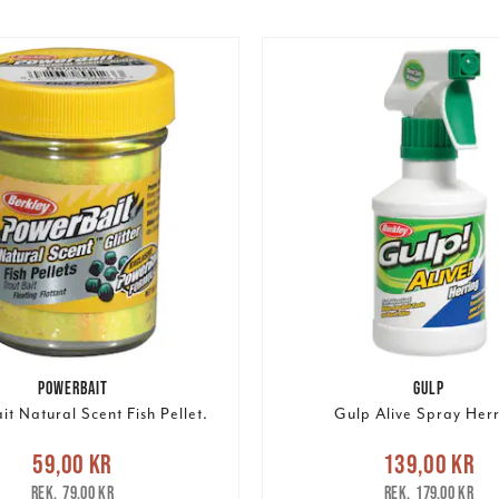
POWERBAIT
GULP
t Natural Scent Fish Pellet.
Gulp Alive Spray Her
e pris
:
59,00 kr
Tidigare
Nuvarande pris
59,00 kr
139,00 kr
pris
:
79,00 kr
139,00 kr
Tidigare pris
:
79,00 kr
179,00 kr