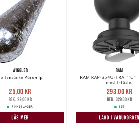
WIGGLER
RAM
ottensänke Päron fp
RAM RAP-354U-TRA1 ''C'' T
med T-fäste.
e pris
:
25,00 kr
Tidigare
Nuvarande pris
25,00 kr
293,00 kr
pris
:
29,00 kr
293,00 kr
Tidigare pris
:
29,00 kr
329,00 kr
FINNS I LAGER.
1 ST
LÄS MER
LÄGG I VARUKORGE