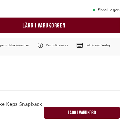
Finns i lager.
LÄGG I VARUKORGEN
persnabba leveranser
Personlig service
Betala med Walley
ske Keps Snapback
LÄGG I VARUKORG