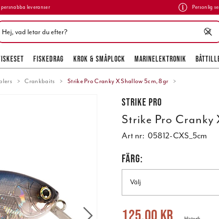
persnabba leveranser
Personlig se
FISKESET
FISKEDRAG
KROK & SMÅPLOCK
MARINELEKTRONIK
BÅTTILL
lers
Crankbaits
Strike Pro Cranky X Shallow 5cm, 8gr
Strike Pro
Strike Pro Cranky
Art nr:
05812-CXS_5cm
FÄRG:
Välj
Nuvarande pris
:
125,00 kr
Tidigare 
125,00 kr
Historik