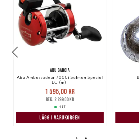
ABU GARCIA
Abu Ambassadeur 7000i Salmon Special
B
LC (m).
Nuvarande pris
:
Nuvarand
1 595,00 kr
1 595,00 kr
Tidigare pris
:
kr
2 299,00 kr
2 299,00 kr
4 ST
LÄGG I VARUKORGEN