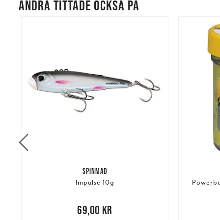
ANDRA TITTADE OCKSÅ PÅ
SPINMAD
Impulse 10g
Powerbai
Nuvarand
Pris
:
69,00 kr
69,00 kr
kr