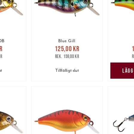
 OB
Blue Gill
pris
:
Nuvarande pris
:
Nuv
r
125,00 kr
are pris
:
125,00 kr
Tidigare pris
:
125,00
kr
159,00 kr
kr
159,00 kr
LÄGG
ut
Tillfälligt slut