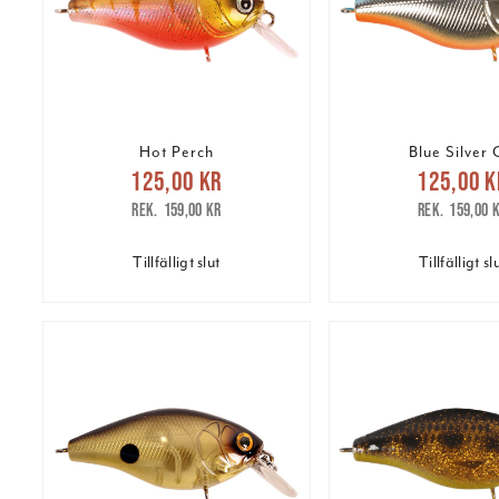
Hot Perch
Blue Silver
Nuvarande pris
:
Nuvarande 
125,00 kr
125,00 k
125,00 kr
Tidigare pris
:
125,00 kr
Tidig
159,00 kr
159,00 
159,00 kr
159,00 
Tillfälligt slut
Tillfälligt sl