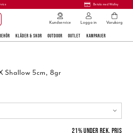
rvice
Betala med Walley
Kundservice
Logga in
Varukorg
BEHÖR
KLÄDER & SKOR
OUTDOOR
OUTLET
KAMPANJER
 X Shallow 5cm, 8gr
pris
:
159,00 kr
21
%
under rek. pris