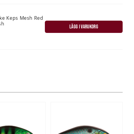
ske Keps Mesh Red
sh
LÄGG I VARUKORG