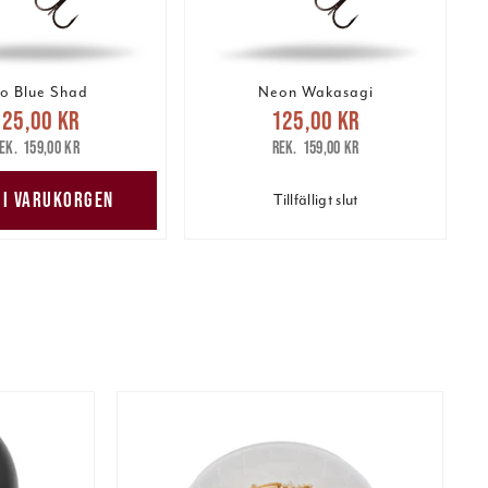
o Blue Shad
Neon Wakasagi
arande pris
:
Nuvarande pris
:
125,00 kr
125,00 kr
 kr
Tidigare pris
:
125,00 kr
Tidigare pris
:
159,00 kr
159,00 kr
159,00 kr
159,00 kr
 I VARUKORGEN
Tillfälligt slut