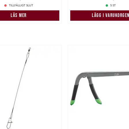
TILLFÄLLIGT SLUT
5 ST
LÄS MER
LÄGG I VARUKORGE