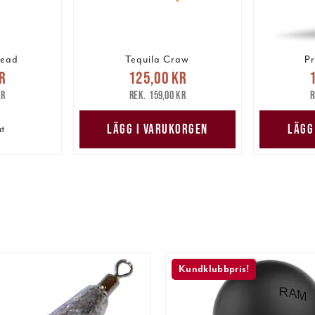
head
Tequila Craw
Pr
pris
:
Nuvarande pris
:
Nuv
r
125,00 kr
are pris
:
125,00 kr
Tidigare pris
:
125,00
kr
159,00 kr
kr
159,00 kr
LÄGG I VARUKORGEN
LÄGG
ut
Kundklubbpris!