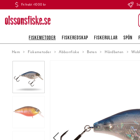
Fri frakt >1000 kr
Su
FISKEMETODER
FISKEREDSKAP
FISKERULLAR
SPÖN
Hem
Fiskemetoder
Abborrfiske
Beten
Hårdbeten
Wobb