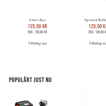
Chart Ayu
Spotted Bull
Nuvarande pris
:
Nuvarande 
125,00 kr
125,00 k
125,00 kr
Tidigare pris
:
125,00 kr
Tidig
159,00 kr
159,00 
159,00 kr
159,00 
Tillfälligt slut
Tillfälligt sl
POPULÄRT JUST NU