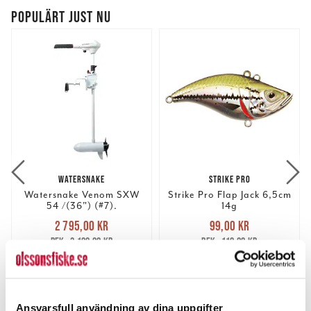
POPULÄRT JUST NU
WATERSNAKE
STRIKE PRO
Watersnake Venom SXW
Strike Pro Flap Jack 6,5cm
54 /(36") (#7).
14g
Nuvarande pris
:
Nuvarande pris
:
2 795,00 kr
99,00 kr
2 795,00 kr
Tidigare pris
:
99,00 kr
Tidigare pris
:
3 199,00 kr
119,00 kr
3 199,00 kr
119,00 kr
FLER ÄN 6 ST KVAR
FINNS I LAGER.
LÄGG I VARUKORGEN
LÄS MER
Ansvarsfull användning av dina uppgifter