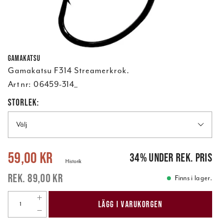
Gamakatsu
Gamakatsu F314 Streamerkrok.
Art nr:
06459-314_
STORLEK:
Välj
Nuvarande pris
:
59,00 kr
Tidigare pris
:
89,00 kr
59,00 kr
34
%
under rek. pris
Historik
89,00 kr
Finns i lager.
LÄGG I VARUKORGEN