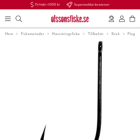
Fri frakt >1000 kr
Supersnabba leveranser
Hem
Fiskemetoder
Havsöringsfiske
Tillbehör
Krok
Flugkr