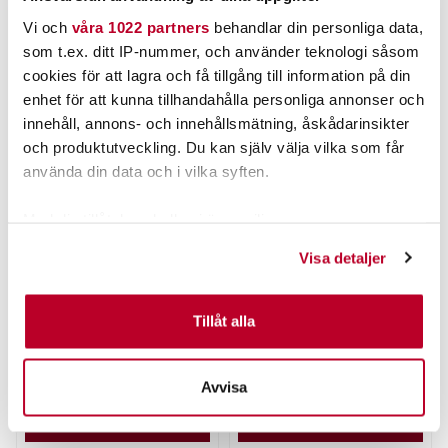
Vi och
våra 1022 partners
behandlar din personliga data,
ANDRA TITTADE OCKSÅ PÅ
som t.ex. ditt IP-nummer, och använder teknologi såsom
cookies för att lagra och få tillgång till information på din
enhet för att kunna tillhandahålla personliga annonser och
innehåll, annons- och innehållsmätning, åskådarinsikter
och produktutveckling. Du kan själv välja vilka som får
använda din data och i vilka syften.
Med din tillåtelse skulle vi även vilja:
Samla in information om din geografiska plats som
Visa detaljer
kan ha en noggrannhet på upp till flera meter
GHOST
OLSSONS FISKE
Ghost Catch N`Release
Olssons Fiske Keps
Identifiera din enhet genom att aktivt skanna den för
3st.
Snapback Black Gray
specifika kännetecken (fingeravtryck)
Tillåt alla
Nuvarande pris
:
109,00 kr
Ta reda på mer om hur dina personliga uppgifter
109,00 kr
Tidigare pris
:
Pris
:
199,00 kr
199,00 kr
116,00 kr
116,00 kr
behandlas och ställ in dina preferenser i
detaljsektionen
.
Avvisa
TILLFÄLLIGT SLUT
FLER ÄN 6 ST KVAR
Du kan ändra eller dra tillbaka ditt samtycke när som
helst från cookie-förklaringen.
LÄS MER
LÄGG I VARUKORGEN