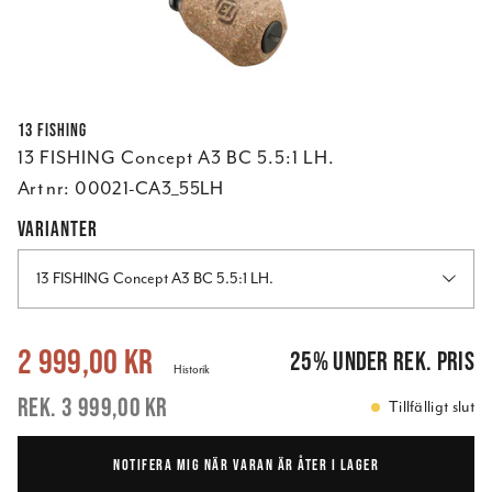
13 FISHING
13 FISHING Concept A3 BC 5.5:1 LH.
Art nr:
00021-CA3_55LH
VARIANTER
13 FISHING Concept A3 BC 5.5:1 LH.
Nuvarande pris
:
2 999,00 kr
Tidigare pris
:
3 999,00 kr
2 999,00 kr
25
%
under rek. pris
Historik
3 999,00 kr
Tillfälligt slut
NOTIFERA MIG NÄR VARAN ÄR ÅTER I LAGER