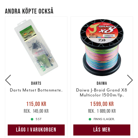
ANDRA KÖPTE OCKSÅ
DARTS
DAIWA
Darts Metset Bottenmete.
Daiwa J-Braid Grand X8
Multicolor 1500m/fp.
Nuvarande pris
:
Nuvarande pris
:
115,00 kr
1 599,00 kr
115,00 kr
Tidigare pris
:
1 599,00 kr
Tidigare pris
:
145,00 kr
1 889,00 kr
145,00 kr
1 889,00 kr
5 ST
FINNS I LAGER.
LÄGG I VARUKORGEN
LÄS MER