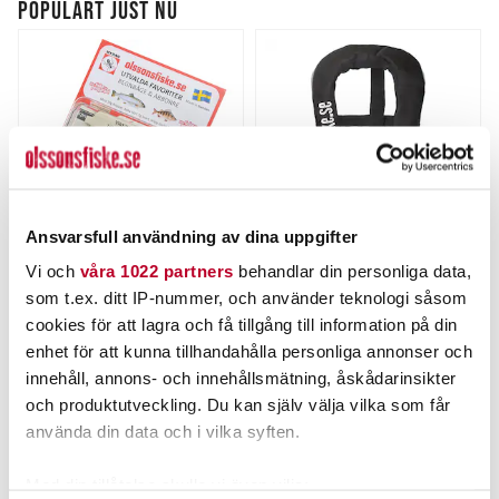
POPULÄRT JUST NU
Ansvarsfull användning av dina uppgifter
Vi och
våra 1022 partners
behandlar din personliga data,
MYRAN
BALTIC
Olssons Fiske Present 3-
Baltic Winner Auto Svart
som t.ex. ditt IP-nummer, och använder teknologi såsom
pack Regnbåge & Abborre
Olssons Fiske Edt
cookies för att lagra och få tillgång till information på din
Nuvarande pris
:
949,00 kr
enhet för att kunna tillhandahålla personliga annonser och
Pris
:
149,00 kr
149,00 kr
949,00 kr
Tidigare pris
:
1 198,00 kr
1 198,00 kr
innehåll, annons- och innehållsmätning, åskådarinsikter
FLER ÄN 6 ST KVAR
FLER ÄN 6 ST KVAR
och produktutveckling. Du kan själv välja vilka som får
använda din data och i vilka syften.
LÄGG I VARUKORGEN
LÄGG I VARUKORGEN
Med din tillåtelse skulle vi även vilja: