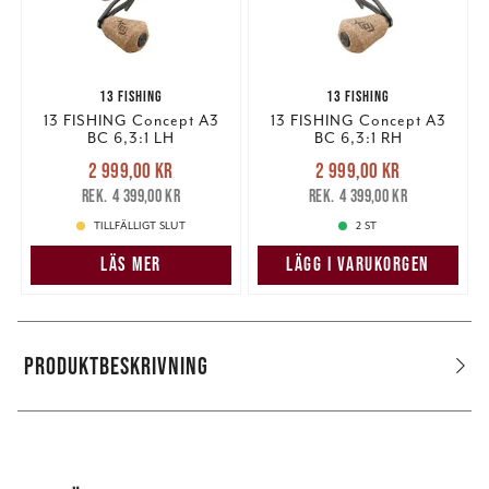
13 FISHING
13 FISHING
13 FISHING Concept A3
13 FISHING Concept A3
BC 6,3:1 LH
BC 6,3:1 RH
Nuvarande pris
:
Nuvarande pris
:
2 999,00 kr
2 999,00 kr
2 999,00 kr
Tidigare pris
:
2 999,00 kr
Tidigare pris
:
4 399,00 kr
4 399,00 kr
4 399,00 kr
4 399,00 kr
TILLFÄLLIGT SLUT
2 ST
LÄS MER
LÄGG I VARUKORGEN
PRODUKTBESKRIVNING