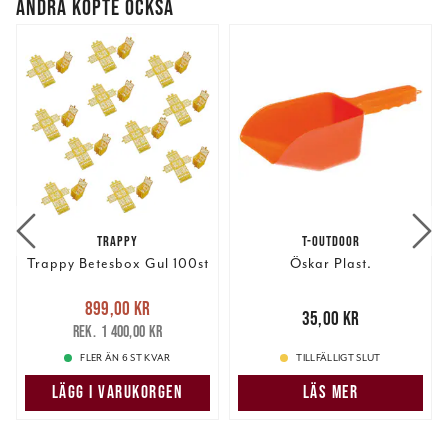
ANDRA KÖPTE OCKSÅ
TRAPPY
T-OUTDOOR
Trappy Betesbox Gul 100st
Öskar Plast.
Nuvarande pris
:
899,00 kr
899,00 kr
Tidigare pris
:
Pris
:
35,00 kr
35,00 kr
1 400,00 kr
1 400,00 kr
FLER ÄN 6 ST KVAR
TILLFÄLLIGT SLUT
LÄGG I VARUKORGEN
LÄS MER