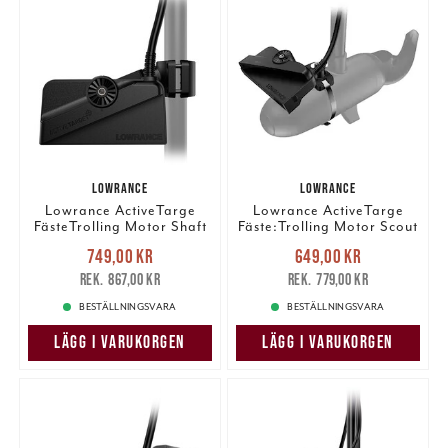
LOWRANCE
LOWRANCE
Lowrance ActiveTarge
Lowrance ActiveTarge
FästeTrolling Motor Shaft
Fäste:Trolling Motor Scout
(BV*).
(BV*)
Nuvarande pris
:
Nuvarande pris
:
749,00 kr
649,00 kr
749,00 kr
Tidigare pris
:
649,00 kr
Tidigare pris
:
867,00 kr
779,00 kr
867,00 kr
779,00 kr
BESTÄLLNINGSVARA
BESTÄLLNINGSVARA
LÄGG I VARUKORGEN
LÄGG I VARUKORGEN