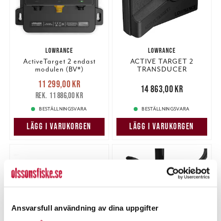
LOWRANCE
LOWRANCE
ActiveTarget 2 endast
ACTIVE TARGET 2
modulen (BV*)
TRANSDUCER
ONLY(BV*).
Nuvarande pris
:
11 299,00 kr
11 299,00 kr
Tidigare pris
:
Pris
:
14 863,00 kr
14 863,00 kr
11 886,00 kr
11 886,00 kr
BESTÄLLNINGSVARA
BESTÄLLNINGSVARA
LÄGG I VARUKORGEN
LÄGG I VARUKORGEN
Ansvarsfull användning av dina uppgifter