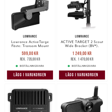
LOWRANCE
LOWRANCE
Lowrance ActiveTarge
ACTIVE TARGET 2 Scout
Fäste: Transom Mount
Wide Bracket (BV*).
(BV*)
Nuvarande pris
:
Nuvarande pris
:
599,00 kr
1 249,00 kr
599,00 kr
Tidigare pris
:
1 249,00 kr
Tidigare pris
:
735,00 kr
1 470,00 kr
735,00 kr
1 470,00 kr
BESTÄLLNINGSVARA
BESTÄLLNINGSVARA
LÄGG I VARUKORGEN
LÄGG I VARUKORGEN