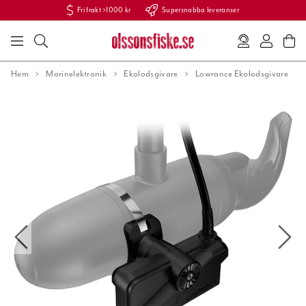
Fri frakt >1000 kr
Supersnabba leveranser
Hem
Marinelektronik
Ekolodsgivare
Lowrance Ekolodsgivare