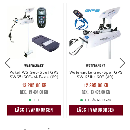
WATERSNAKE
WATERSNAKE
Paket WS Geo-Spot GPS
Watersnake Geo-Spot GPS
SW65/60"+M-Fäste (#9)
SW 65lb/ 60" (#9).
Nuvarande pris
:
Nuvarande pris
:
13 295,00 kr
12 395,00 kr
13 295,00 kr
Tidigare pris
:
12 395,00 kr
Tidigare pris
:
15 494,00 kr
13 495,00 kr
15 494,00 kr
13 495,00 kr
5 ST
FLER ÄN 6 ST KVAR
LÄGG I VARUKORGEN
LÄGG I VARUKORGEN