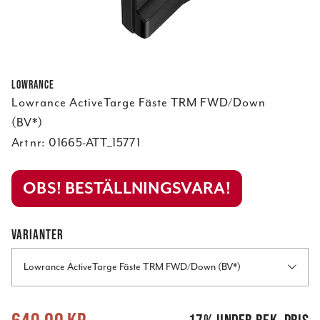
Lowrance
Lowrance ActiveTarge Fäste TRM FWD/Down
(BV*)
Art nr:
01665-ATT_15771
OBS! BESTÄLLNINGSVARA!
VARIANTER
Lowrance ActiveTarge Fäste TRM FWD/Down (BV*)
Nuvarande pris
:
649,00 kr
Tidigare pris
:
779,00 kr