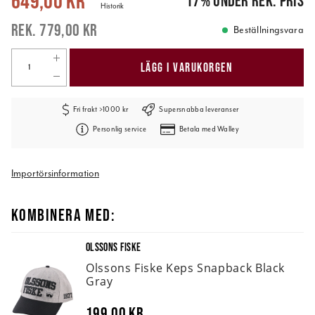
649,00 kr
17
%
under rek. pris
Historik
779,00 kr
Beställningsvara
LÄGG I VARUKORGEN
Fri frakt >1000 kr
Supersnabba leveranser
Personlig service
Betala med Walley
Importörsinformation
KOMBINERA MED:
OLSSONS FISKE
Olssons Fiske Keps Snapback Black
Gray
199,00 kr