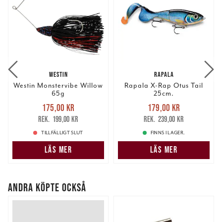
WESTIN
RAPALA
Westin Monstervibe Willow
Rapala X-Rap Otus Tail
65g
25cm.
Nuvarande pris
:
Nuvarande pris
:
175,00 kr
179,00 kr
175,00 kr
Tidigare pris
:
179,00 kr
Tidigare pris
:
199,00 kr
239,00 kr
199,00 kr
239,00 kr
TILLFÄLLIGT SLUT
FINNS I LAGER.
LÄS MER
LÄS MER
ANDRA KÖPTE OCKSÅ