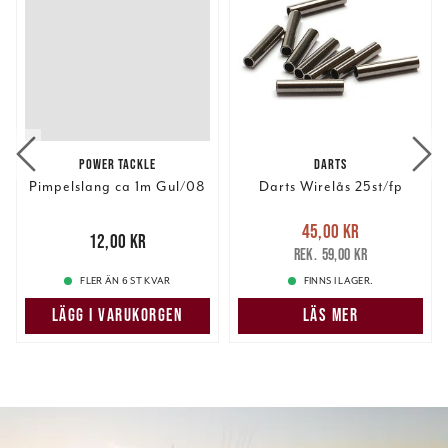
POWER TACKLE
DARTS
Pimpelslang ca 1m Gul/08
Darts Wirelås 25st/fp
Nuvarande pris
:
45,00 kr
Pris
:
12,00 kr
12,00 kr
45,00 kr
Tidigare pris
:
59,00 kr
59,00 kr
FLER ÄN 6 ST KVAR
FINNS I LAGER.
LÄGG I VARUKORGEN
LÄS MER