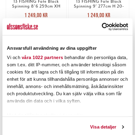
13 FISHING Fate Black
13 FISHING Fate Black
Spinning 8'6 259cm XH
Spinning 9' 277cm H 20-
40-130g (#1)
80g 2pcs (#1)
Nuvarande pris
:
Nuvarande pris
:
1 249,00 kr
1 249,00 kr
1 249,00 kr
Tidigare pris
:
1 249,00 kr
Tidigare pris
:
1 539,00 kr
1 599,00 kr
1 539,00 kr
1 599,00 kr
1 ST
TILLFÄLLIGT SLUT
LÄGG I VARUKORGEN
LÄS MER
Ansvarsfull användning av dina uppgifter
Vi och
våra 1022 partners
behandlar din personliga data,
som t.ex. ditt IP-nummer, och använder teknologi såsom
PRODUKTBESKRIVNING
cookies för att lagra och få tillgång till information på din
enhet för att kunna tillhandahålla personliga annonser och
innehåll, annons- och innehållsmätning, åskådarinsikter
och produktutveckling. Du kan själv välja vilka som får
använda din data och i vilka syften.
POPULÄRT JUST NU
Med din tillåtelse skulle vi även vilja:
Samla in information om din geografiska plats som
Visa detaljer
kan ha en noggrannhet på upp till flera meter