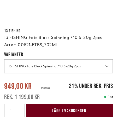
13 FISHING
13 FISHING Fate Black Spinning 7`0 5-20g 2pcs
Art nr:
00621-FTBS_702ML
VARIANTER
13 FISHING Fate Black Spinning 7`0 5-20g 2pcs
Nuvarande pris
:
949,00 kr
Tidigare pris
:
1 199,00 kr
949,00 kr
21
%
under rek. pris
Historik
1 199,00 kr
1 st
LÄGG I VARUKORGEN