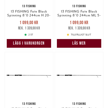
13 FISHING
13 FISHING
13 FISHING Fate Black
13 FISHING Fate Black
Spinning 8'0 244cm H 20-
Spinning 8'0 244cm ML 5-
80g 2pcs (#1)
20g 2pcs (#1)
Nuvarande pris
:
Nuvarande pris
:
1 099,00 kr
1 099,00 kr
1 099,00 kr
Tidigare pris
:
1 099,00 kr
Tidigare pris
:
1 339,00 kr
1 339,00 kr
1 339,00 kr
1 339,00 kr
2 ST
TILLFÄLLIGT SLUT
LÄGG I VARUKORGEN
LÄS MER
13 FISHING
13 FISHING