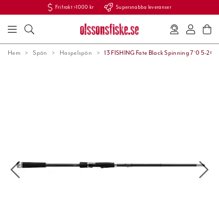
Fri frakt >1000 kr
Supersnabba leveranser
Hem
Spön
Haspelspön
13 FISHING Fate Black Spinning 7`0 5-20g