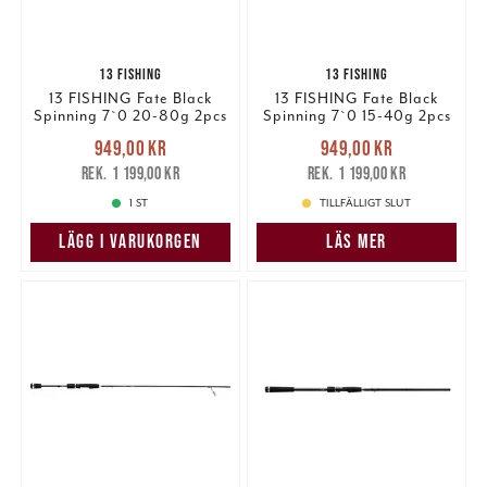
13 FISHING
13 FISHING
13 FISHING Fate Black
13 FISHING Fate Black
Spinning 7`0 20-80g 2pcs
Spinning 7`0 15-40g 2pcs
Nuvarande pris
:
Nuvarande pris
:
949,00 kr
949,00 kr
949,00 kr
Tidigare pris
:
949,00 kr
Tidigare pris
:
1 199,00 kr
1 199,00 kr
1 199,00 kr
1 199,00 kr
1 ST
TILLFÄLLIGT SLUT
LÄGG I VARUKORGEN
LÄS MER