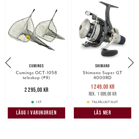
CUMINGS
SHIMANO
Cumings OCT-1058
Shimano Super GT
teleskop (#9)
4000RD
Nuvarande pris
:
1 249,00 kr
Pris
:
2 295,00 kr
2 295,00 kr
1 249,00 kr
Tidigare pris
:
1 699,00 kr
1 699,00 kr
1 ST
TILLFÄLLIGT SLUT
LÄGG I VARUKORGEN
LÄS MER