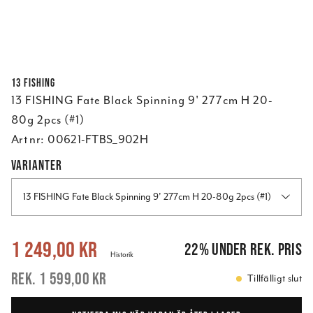
13 FISHING
13 FISHING Fate Black Spinning 9' 277cm H 20-
80g 2pcs (#1)
Art nr:
00621-FTBS_902H
VARIANTER
13 FISHING Fate Black Spinning 9' 277cm H 20-80g 2pcs (#1)
Nuvarande pris
:
1 249,00 kr
Tidigare pris
:
1 599,00 kr
1 249,00 kr
22
%
under rek. pris
Historik
1 599,00 kr
Tillfälligt slut