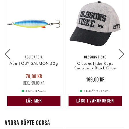
ABU GARCIA
OLSSONS FISKE
Abu TOBY SALMON 30g
Olssons Fiske Keps
Snapback Black Gray
Nuvarande pris
:
79,00 kr
79,00 kr
Tidigare pris
:
Pris
:
199,00 kr
199,00 kr
95,00 kr
95,00 kr
FINNS I LAGER.
FLER ÄN 6 ST KVAR
LÄS MER
LÄGG I VARUKORGEN
ANDRA KÖPTE OCKSÅ