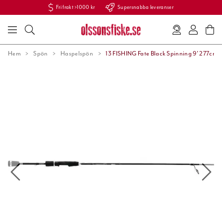
Fri frakt >1000 kr
Supersnabba leveranser
Hem
Spön
Haspelspön
13 FISHING Fate Black Spinning 9' 277cm 