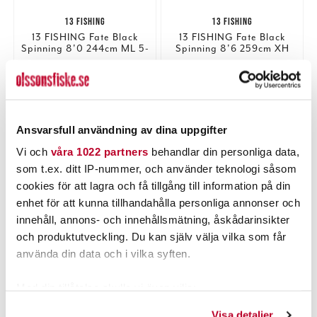
13 FISHING
13 FISHING
13 FISHING Fate Black
13 FISHING Fate Black
Spinning 8'0 244cm ML 5-
Spinning 8'6 259cm XH
20g 2pcs (#1)
40-130g (#1)
Nuvarande pris
:
Nuvarande pris
:
1 099,00 kr
1 249,00 kr
1 099,00 kr
Tidigare pris
:
1 249,00 kr
Tidigare pris
:
1 339,00 kr
1 539,00 kr
1 339,00 kr
1 539,00 kr
TILLFÄLLIGT SLUT
1 ST
Ansvarsfull användning av dina uppgifter
LÄS MER
LÄGG I VARUKORGEN
Vi och
våra 1022 partners
behandlar din personliga data,
som t.ex. ditt IP-nummer, och använder teknologi såsom
cookies för att lagra och få tillgång till information på din
PRODUKTBESKRIVNING
enhet för att kunna tillhandahålla personliga annonser och
innehåll, annons- och innehållsmätning, åskådarinsikter
och produktutveckling. Du kan själv välja vilka som får
använda din data och i vilka syften.
POPULÄRT JUST NU
Med din tillåtelse skulle vi även vilja:
Samla in information om din geografiska plats som
Visa detaljer