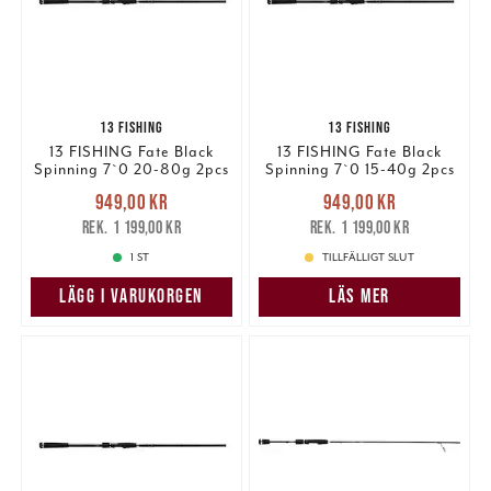
13 FISHING
13 FISHING
13 FISHING Fate Black
13 FISHING Fate Black
Spinning 7`0 20-80g 2pcs
Spinning 7`0 15-40g 2pcs
Nuvarande pris
:
Nuvarande pris
:
949,00 kr
949,00 kr
949,00 kr
Tidigare pris
:
949,00 kr
Tidigare pris
:
1 199,00 kr
1 199,00 kr
1 199,00 kr
1 199,00 kr
1 ST
TILLFÄLLIGT SLUT
LÄGG I VARUKORGEN
LÄS MER