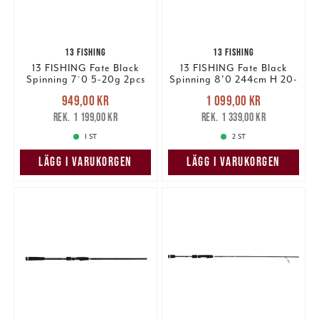
13 FISHING
13 FISHING
13 FISHING Fate Black
13 FISHING Fate Black
Spinning 7`0 5-20g 2pcs
Spinning 8'0 244cm H 20-
80g 2pcs (#1)
Nuvarande pris
:
Nuvarande pris
:
949,00 kr
1 099,00 kr
949,00 kr
Tidigare pris
:
1 099,00 kr
Tidigare pris
:
1 199,00 kr
1 339,00 kr
1 199,00 kr
1 339,00 kr
1 ST
2 ST
LÄGG I VARUKORGEN
LÄGG I VARUKORGEN