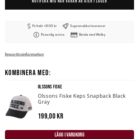
NOTIFERA MIG NÄR VARAN ÄR ÅTER I LAGER
Fri frakt >1000 kr
Supersnabba leveranser
Personlig service
Betala med Walley
Importörsinformation
KOMBINERA MED:
OLSSONS FISKE
Olssons Fiske Keps Snapback Black
Gray
199,00 kr
LÄGG I VARUKORG