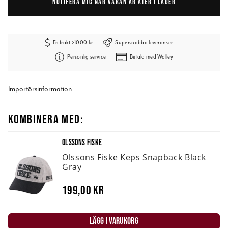
NOTIFERA MIG NÄR VARAN ÄR ÅTER I LAGER
Fri frakt >1000 kr
Supersnabba leveranser
Personlig service
Betala med Walley
Importörsinformation
KOMBINERA MED:
OLSSONS FISKE
Olssons Fiske Keps Snapback Black
Gray
199,00 kr
LÄGG I VARUKORG