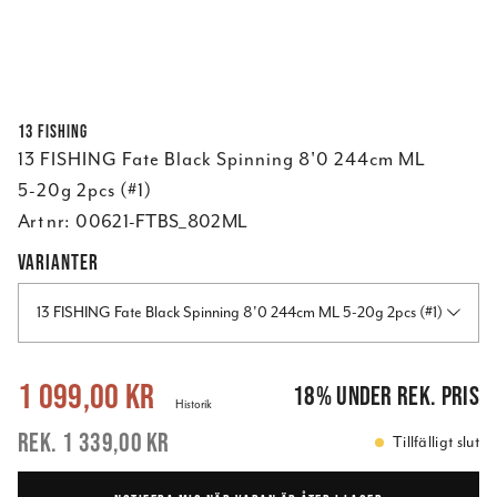
13 FISHING
13 FISHING Fate Black Spinning 8'0 244cm ML
5-20g 2pcs (#1)
Art nr:
00621-FTBS_802ML
VARIANTER
13 FISHING Fate Black Spinning 8'0 244cm ML 5-20g 2pcs (#1)
Nuvarande pris
:
1 099,00 kr
Tidigare pris
:
1 339,00 kr
1 099,00 kr
18
%
under rek. pris
Historik
1 339,00 kr
Tillfälligt slut