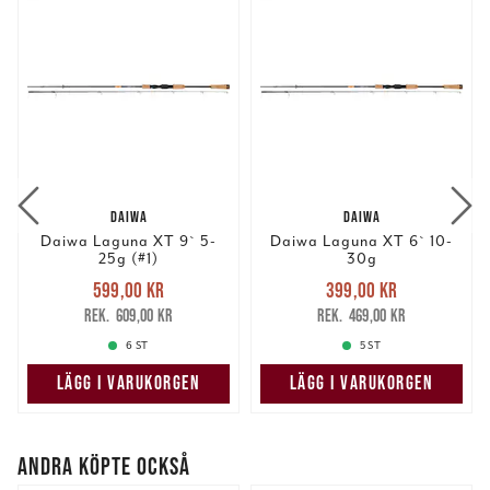
DAIWA
DAIWA
Daiwa Laguna XT 9` 5-
Daiwa Laguna XT 6` 10-
25g (#1)
30g
Nuvarande pris
:
Nuvarande pris
:
599,00 kr
399,00 kr
599,00 kr
Tidigare pris
:
399,00 kr
Tidigare pris
:
609,00 kr
469,00 kr
609,00 kr
469,00 kr
6 ST
5 ST
LÄGG I VARUKORGEN
LÄGG I VARUKORGEN
ANDRA KÖPTE OCKSÅ