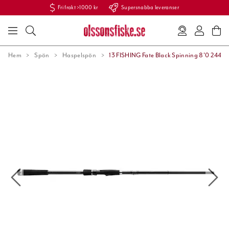
Fri frakt >1000 kr
Supersnabba leveranser
Hem
Spön
Haspelspön
13 FISHING Fate Black Spinning 8'0 244cm