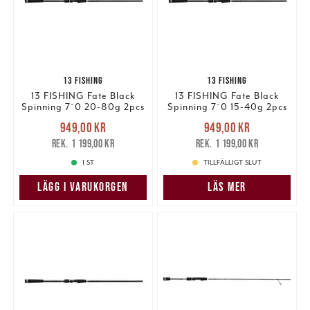
13 FISHING
13 FISHING
13 FISHING Fate Black
13 FISHING Fate Black
Spinning 7`0 20-80g 2pcs
Spinning 7`0 15-40g 2pcs
Nuvarande pris
:
Nuvarande pris
:
949,00 kr
949,00 kr
949,00 kr
Tidigare pris
:
949,00 kr
Tidigare pris
:
1 199,00 kr
1 199,00 kr
1 199,00 kr
1 199,00 kr
1 ST
TILLFÄLLIGT SLUT
LÄGG I VARUKORGEN
LÄS MER