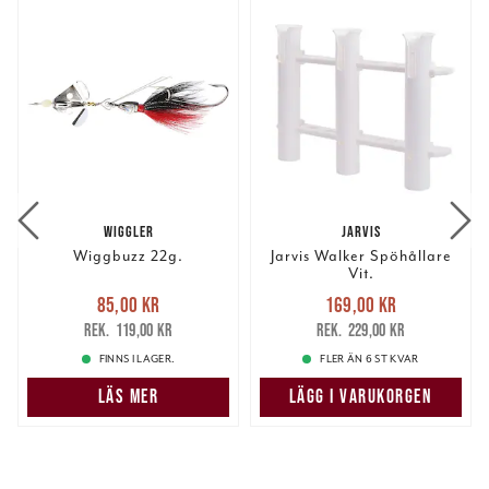
WIGGLER
JARVIS
Wiggbuzz 22g.
Jarvis Walker Spöhållare
Vit.
Nuvarande pris
:
Nuvarande pris
:
85,00 kr
169,00 kr
85,00 kr
Tidigare pris
:
169,00 kr
Tidigare pris
:
119,00 kr
229,00 kr
119,00 kr
229,00 kr
FINNS I LAGER.
FLER ÄN 6 ST KVAR
LÄS MER
LÄGG I VARUKORGEN