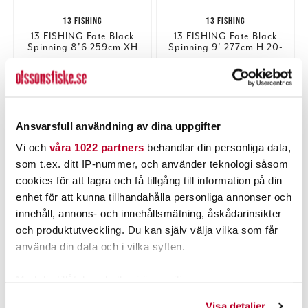
13 FISHING
13 FISHING
13 FISHING Fate Black
13 FISHING Fate Black
Spinning 8'6 259cm XH
Spinning 9' 277cm H 20-
40-130g (#1)
80g 2pcs (#1)
Nuvarande pris
:
Nuvarande pris
:
1 249,00 kr
1 249,00 kr
1 249,00 kr
Tidigare pris
:
1 249,00 kr
Tidigare pris
:
1 539,00 kr
1 599,00 kr
1 539,00 kr
1 599,00 kr
1 ST
TILLFÄLLIGT SLUT
Ansvarsfull användning av dina uppgifter
LÄGG I VARUKORGEN
LÄS MER
Vi och
våra 1022 partners
behandlar din personliga data,
som t.ex. ditt IP-nummer, och använder teknologi såsom
cookies för att lagra och få tillgång till information på din
PRODUKTBESKRIVNING
enhet för att kunna tillhandahålla personliga annonser och
innehåll, annons- och innehållsmätning, åskådarinsikter
och produktutveckling. Du kan själv välja vilka som får
använda din data och i vilka syften.
POPULÄRT JUST NU
Med din tillåtelse skulle vi även vilja:
Samla in information om din geografiska plats som
Visa detaljer