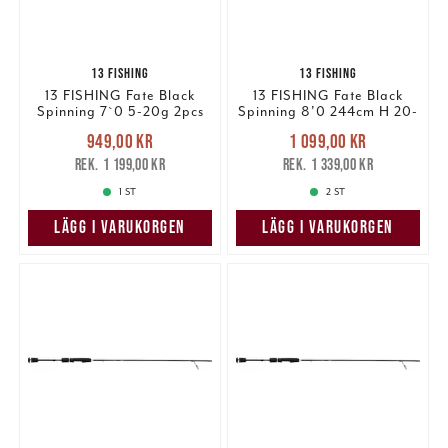
13 FISHING
13 FISHING
13 FISHING Fate Black
13 FISHING Fate Black
Spinning 7`0 5-20g 2pcs
Spinning 8'0 244cm H 20-
80g 2pcs (#1)
Nuvarande pris
:
Nuvarande pris
:
949,00 kr
1 099,00 kr
949,00 kr
Tidigare pris
:
1 099,00 kr
Tidigare pris
:
1 199,00 kr
1 339,00 kr
1 199,00 kr
1 339,00 kr
1 ST
2 ST
LÄGG I VARUKORGEN
LÄGG I VARUKORGEN