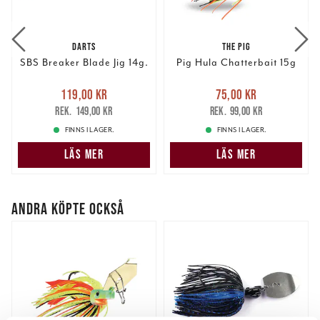
DARTS
THE PIG
SBS Breaker Blade Jig 14g.
Pig Hula Chatterbait 15g
Nuvarande pris
:
Nuvarande pris
:
119,00 kr
75,00 kr
119,00 kr
Tidigare pris
:
75,00 kr
Tidigare pris
:
149,00 kr
99,00 kr
149,00 kr
99,00 kr
FINNS I LAGER.
FINNS I LAGER.
LÄS MER
LÄS MER
ANDRA KÖPTE OCKSÅ