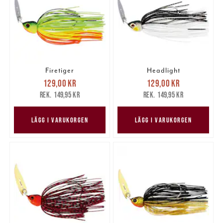
Firetiger
Headlight
Nuvarande pris
:
Nuvarande pris
:
129,00 kr
129,00 kr
129,00 kr
Tidigare pris
:
129,00 kr
Tidigare pris
:
149,95 kr
149,95 kr
149,95 kr
149,95 kr
LÄGG I VARUKORGEN
LÄGG I VARUKORGEN