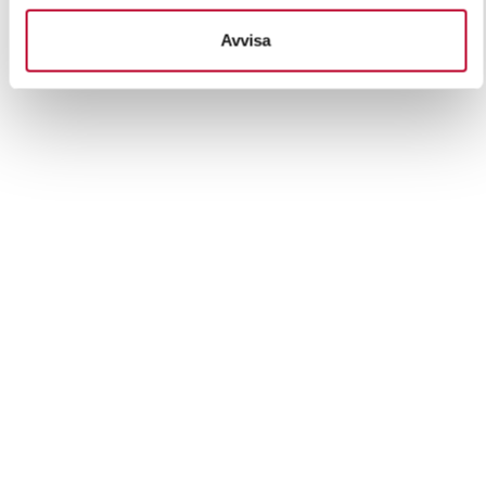
behandlas och ställ in dina preferenser i
detaljsektionen
.
Avvisa
Du kan ändra eller dra tillbaka ditt samtycke när som
helst från cookie-förklaringen.
Vi använder enhetsidentifierare för att anpassa innehållet
och annonserna till användarna, tillhandahålla funktioner
för sociala medier och analysera vår trafik. Vi
vidarebefordrar även sådana identifierare och annan
information från din enhet till de sociala medier och
annons- och analysföretag som vi samarbetar med.
Dessa kan i sin tur kombinera informationen med annan
information som du har tillhandahållit eller som de har
samlat in när du har använt deras tjänster.