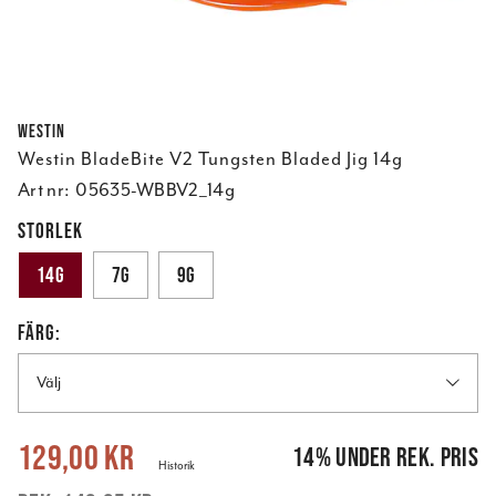
Westin
Westin BladeBite V2 Tungsten Bladed Jig 14g
Art nr:
05635-WBBV2_14g
STORLEK
14g
7g
9g
FÄRG:
Välj
Nuvarande pris
:
129,00 kr
Tidigare pris
:
149,95 kr
129,00 kr
14
%
under rek. pris
Historik