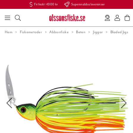
Fri frakt >1000 kr
Supersnabba leveranser
Hem
Fiskemetoder
Abborrfiske
Beten
Jiggar
Bladed Jigs &