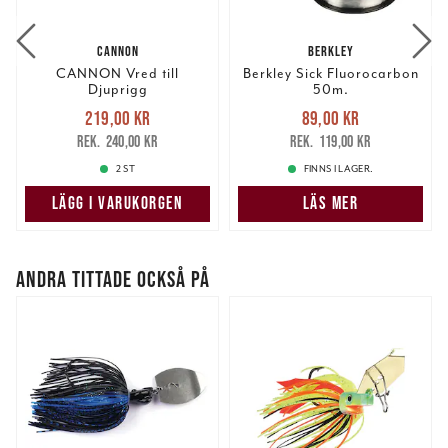
CANNON
BERKLEY
CANNON Vred till
Berkley Sick Fluorocarbon
Djuprigg
50m.
Nuvarande pris
:
Nuvarande pris
:
219,00 kr
89,00 kr
219,00 kr
Tidigare pris
:
89,00 kr
Tidigare pris
:
240,00 kr
119,00 kr
240,00 kr
119,00 kr
2 ST
FINNS I LAGER.
LÄGG I VARUKORGEN
LÄS MER
ANDRA TITTADE OCKSÅ PÅ