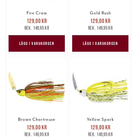
Fire Craw
Gold Rush
Nuvarande pris
:
Nuvarande pris
:
129,00 kr
129,00 kr
129,00 kr
Tidigare pris
:
129,00 kr
Tidigare pris
:
149,95 kr
149,95 kr
149,95 kr
149,95 kr
LÄGG I VARUKORGEN
LÄGG I VARUKORGEN
Brown Chartreuse
Yellow Spark
Nuvarande pris
:
Nuvarande pris
:
129,00 kr
129,00 kr
129,00 kr
Tidigare pris
:
129,00 kr
Tidigare pris
:
149,95 kr
149,95 kr
149,95 kr
149,95 kr