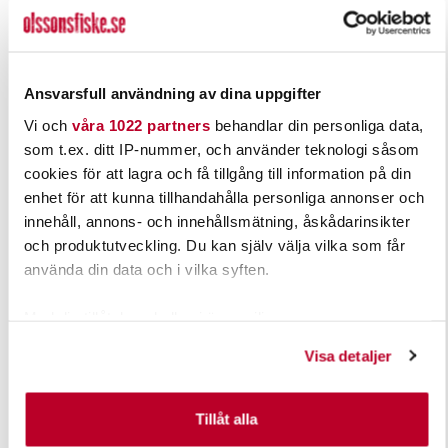
THE PIG
DARTS
Ansvarsfull användning av dina uppgifter
Pig Hula Chatterbait 15g
SBS Breaker Blade Jig 14g.
Vi och
våra 1022 partners
behandlar din personliga data,
Nuvarande pris
:
Nuvarande pris
:
75,00 kr
119,00 kr
som t.ex. ditt IP-nummer, och använder teknologi såsom
75,00 kr
Tidigare pris
:
119,00 kr
Tidigare pris
:
99,00 kr
149,00 kr
99,00 kr
149,00 kr
cookies för att lagra och få tillgång till information på din
enhet för att kunna tillhandahålla personliga annonser och
FINNS I LAGER.
FINNS I LAGER.
innehåll, annons- och innehållsmätning, åskådarinsikter
LÄS MER
LÄS MER
och produktutveckling. Du kan själv välja vilka som får
använda din data och i vilka syften.
Med din tillåtelse skulle vi även vilja:
Samla in information om din geografiska plats som
Visa detaljer
kan ha en noggrannhet på upp till flera meter
Identifiera din enhet genom att aktivt skanna den för
specifika kännetecken (fingeravtryck)
Tillåt alla
Ta reda på mer om hur dina personliga uppgifter