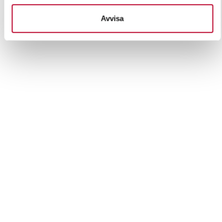
behandlas och ställ in dina preferenser i
detaljsektionen
.
Avvisa
Du kan ändra eller dra tillbaka ditt samtycke när som
helst från cookie-förklaringen.
Vi använder enhetsidentifierare för att anpassa innehållet
och annonserna till användarna, tillhandahålla funktioner
för sociala medier och analysera vår trafik. Vi
vidarebefordrar även sådana identifierare och annan
information från din enhet till de sociala medier och
annons- och analysföretag som vi samarbetar med.
Dessa kan i sin tur kombinera informationen med annan
information som du har tillhandahållit eller som de har
samlat in när du har använt deras tjänster.