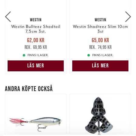
WESTIN
WESTIN
Westin Bullteez Shadtail
Westin Shadteez Slim 10cm
7,5cm 3st.
3st
Nuvarande pris
:
Nuvarande pris
:
62,00 kr
65,00 kr
62,00 kr
Tidigare pris
:
65,00 kr
Tidigare pris
:
69,95 kr
74,95 kr
69,95 kr
74,95 kr
FINNS I LAGER.
FINNS I LAGER.
LÄS MER
LÄS MER
ANDRA KÖPTE OCKSÅ