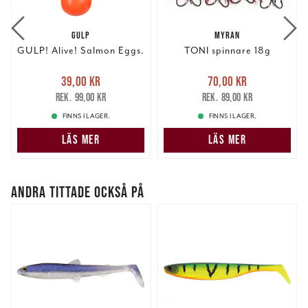
GULP
MYRAN
GULP! Alive! Salmon Eggs.
TONI spinnare 18g
Nuvarande pris
:
Nuvarande pris
:
39,00 kr
70,00 kr
39,00 kr
Tidigare pris
:
70,00 kr
Tidigare pris
:
99,00 kr
89,00 kr
99,00 kr
89,00 kr
FINNS I LAGER.
FINNS I LAGER.
LÄS MER
LÄS MER
ANDRA TITTADE OCKSÅ PÅ