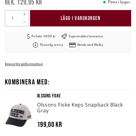
129,95 kr
Finns i lager.
LÄGG I VARUKORGEN
Fri frakt >1000 kr
Supersnabba leveranser
Personlig service
Betala med Walley
Importörsinformation
KOMBINERA MED:
OLSSONS FISKE
Olssons Fiske Keps Snapback Black
Gray
199,00 kr