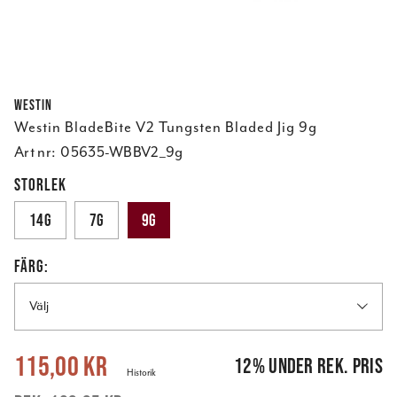
Westin
Westin BladeBite V2 Tungsten Bladed Jig 9g
Art nr:
05635-WBBV2_9g
STORLEK
14g
7g
9g
FÄRG:
Välj
Nuvarande pris
:
115,00 kr
Tidigare pris
:
129,95 kr
115,00 kr
12
%
under rek. pris
Historik