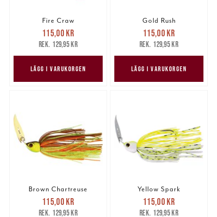
Fire Craw
Gold Rush
Nuvarande pris
:
Nuvarande pris
:
115,00 kr
115,00 kr
115,00 kr
Tidigare pris
:
115,00 kr
Tidigare pris
:
129,95 kr
129,95 kr
129,95 kr
129,95 kr
LÄGG I VARUKORGEN
LÄGG I VARUKORGEN
Brown Chartreuse
Yellow Spark
Nuvarande pris
:
Nuvarande pris
:
115,00 kr
115,00 kr
115,00 kr
Tidigare pris
:
115,00 kr
Tidigare pris
:
129,95 kr
129,95 kr
129,95 kr
129,95 kr