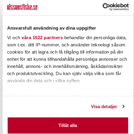
RAPALA
WIGGLER
Ansvarsfull användning av dina uppgifter
Rapala Skitter Pop 7cm/7g
Frog FroggeRock
Vi och
våra 1022 partners
behandlar din personliga data,
Nuvarande pris
:
Nuvarande pris
:
125,00 kr
42,00 kr
som t.ex. ditt IP-nummer, och använder teknologi såsom
125,00 kr
Tidigare pris
:
42,00 kr
Tidigare pris
:
169,00 kr
59,00 kr
169,00 kr
59,00 kr
cookies för att lagra och få tillgång till information på din
enhet för att kunna tillhandahålla personliga annonser och
FINNS I LAGER.
FINNS I LAGER.
innehåll, annons- och innehållsmätning, åskådarinsikter
LÄS MER
LÄS MER
och produktutveckling. Du kan själv välja vilka som får
använda din data och i vilka syften.
Med din tillåtelse skulle vi även vilja:
Samla in information om din geografiska plats som
Visa detaljer
kan ha en noggrannhet på upp till flera meter
Identifiera din enhet genom att aktivt skanna den för
specifika kännetecken (fingeravtryck)
Tillåt alla
Ta reda på mer om hur dina personliga uppgifter