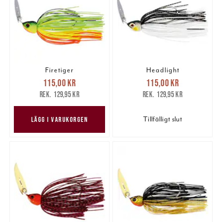
Firetiger
Headlight
Nuvarande pris
:
Nuvarande pris
:
115,00 kr
115,00 kr
115,00 kr
Tidigare pris
:
115,00 kr
Tidigare pris
:
129,95 kr
129,95 kr
129,95 kr
129,95 kr
Tillfälligt slut
LÄGG I VARUKORGEN