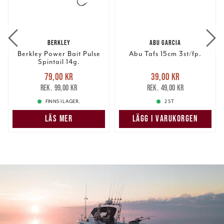
BERKLEY
ABU GARCIA
Berkley Power Bait Pulse
Abu Tafs 15cm 3st/fp.
Spintail 14g.
Nuvarande pris
:
Nuvarande pris
:
79,00 kr
39,00 kr
79,00 kr
Tidigare pris
:
39,00 kr
Tidigare pris
:
99,00 kr
49,00 kr
99,00 kr
49,00 kr
FINNS I LAGER.
2 ST
LÄS MER
LÄGG I VARUKORGEN