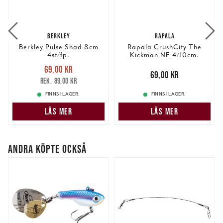
information från din enhet till de sociala medier och
annons- och analysföretag som vi samarbetar med.
Dessa kan i sin tur kombinera informationen med annan
BERKLEY
RAPALA
information som du har tillhandahållit eller som de har
Berkley Pulse Shad 8cm
Rapala CrushCity The
samlat in när du har använt deras tjänster.
4st/fp.
Kickman NE 4/10cm.
Nuvarande pris
:
69,00 kr
69,00 kr
Tidigare pris
:
Pris
:
69,00 kr
69,00 kr
89,00 kr
89,00 kr
FINNS I LAGER.
FINNS I LAGER.
LÄS MER
LÄS MER
ANDRA KÖPTE OCKSÅ