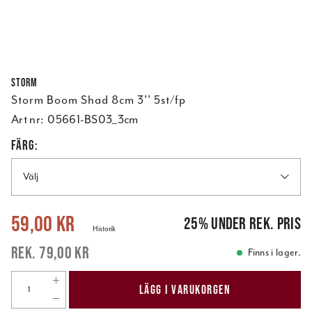
Storm
Storm Boom Shad 8cm 3'' 5st/fp
Art nr:
05661-BS03_3cm
FÄRG:
Välj
Nuvarande pris
:
59,00 kr
Tidigare pris
:
79,00 kr
59,00 kr
25
%
under rek. pris
Historik
79,00 kr
Finns i lager.
LÄGG I VARUKORGEN