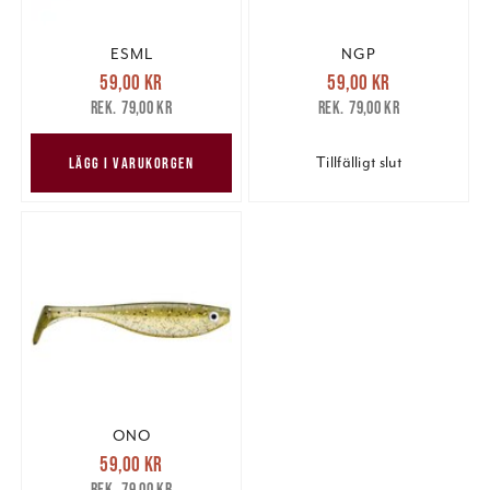
ESML
NGP
Nuvarande pris
:
Nuvarande pris
:
59,00 kr
59,00 kr
59,00 kr
Tidigare pris
:
59,00 kr
Tidigare pris
:
79,00 kr
79,00 kr
79,00 kr
79,00 kr
Tillfälligt slut
LÄGG I VARUKORGEN
ONO
Nuvarande pris
:
59,00 kr
59,00 kr
Tidigare pris
:
79,00 kr