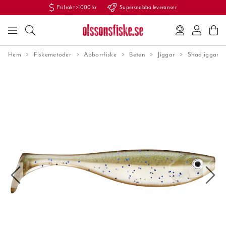
Fri frakt >1000 kr
Supersnabba leveranser
Hem
Fiskemetoder
Abborrfiske
Beten
Jiggar
Shadjiggar