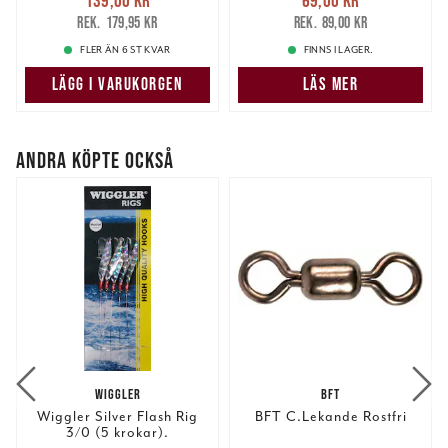
139,00 kr
Tidigare pris
:
69,00 kr
Tidigare pris
:
179,95 kr
89,00 kr
179,95 kr
89,00 kr
FLER ÄN 6 ST KVAR
FINNS I LAGER.
LÄGG I VARUKORGEN
LÄS MER
ANDRA KÖPTE OCKSÅ
WIGGLER
BFT
Wiggler Silver Flash Rig
BFT C.Lekande Rostfri
3/0 (5 krokar).