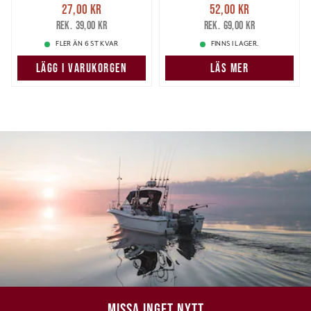
Nuvarande pris
:
Nuvarande pris
:
27,00 kr
52,00 kr
27,00 kr
Tidigare pris
:
52,00 kr
Tidigare pris
:
39,00 kr
69,00 kr
39,00 kr
69,00 kr
FLER ÄN 6 ST KVAR
FINNS I LAGER.
LÄGG I VARUKORGEN
LÄS MER
MISSA INGET NYTT