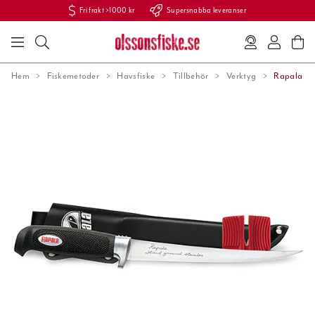
Fri frakt >1000 kr
Supersnabba leveranser
Hem
Fiskemetoder
Havsfiske
Tillbehör
Verktyg
Rapala Sof