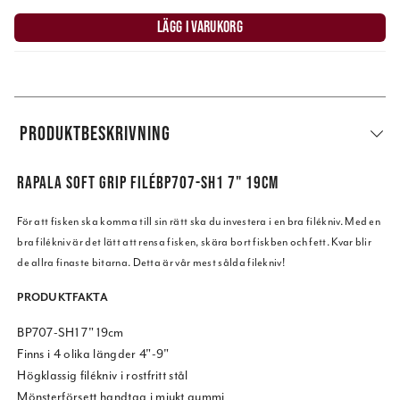
LÄGG I VARUKORG
PRODUKTBESKRIVNING
RAPALA SOFT GRIP FILÉBP707-SH1 7" 19CM
För att fisken ska komma till sin rätt ska du investera i en bra filékniv. Med en
bra filékniv är det lätt att rensa fisken, skära bort fiskben och fett. Kvar blir
de allra finaste bitarna. Detta är vår mest sålda filekniv!
PRODUKTFAKTA
BP707-SH1 7" 19cm
Finns i 4 olika längder 4"-9"
Högklassig filékniv i rostfritt stål
Mönsterförsett handtag i mjukt gummi