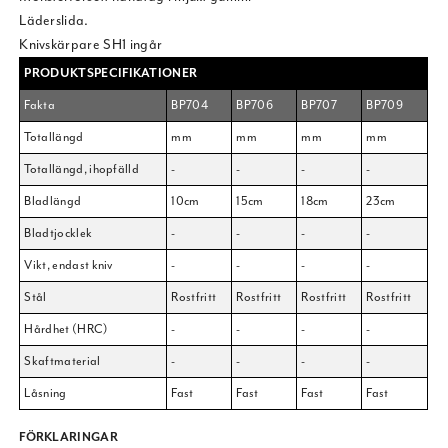
Läderslida.
Knivskärpare SH1 ingår
PRODUKTSPECIFIKATIONER
Fakta
BP704
BP706
BP707
BP709
Totallängd
mm
mm
mm
mm
Totallängd, ihopfälld
-
-
-
-
Bladlängd
10cm
15cm
18cm
23cm
Bladtjocklek
-
-
-
-
Vikt, endast kniv
-
-
-
-
Stål
Rostfritt
Rostfritt
Rostfritt
Rostfritt
Hårdhet (HRC)
-
-
-
-
Skaftmaterial
-
-
-
-
Låsning
Fast
Fast
Fast
Fast
FÖRKLARINGAR