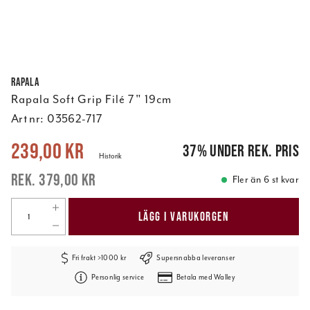
Rapala
Rapala Soft Grip Filé 7" 19cm
Art nr:
03562-717
Nuvarande pris
:
239,00 kr
Tidigare pris
:
379,00 kr
239,00 kr
37
%
under rek. pris
Historik
379,00 kr
Fler än 6 st kvar
LÄGG I VARUKORGEN
Fri frakt >1000 kr
Supersnabba leveranser
Personlig service
Betala med Walley