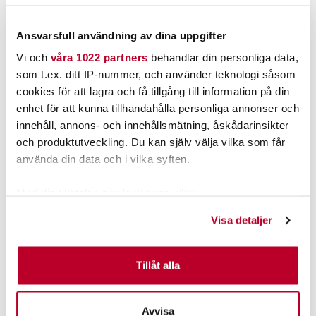
Ansvarsfull användning av dina uppgifter
Vi och
våra 1022 partners
behandlar din personliga data,
som t.ex. ditt IP-nummer, och använder teknologi såsom
cookies för att lagra och få tillgång till information på din
POPULÄRT JUST NU
enhet för att kunna tillhandahålla personliga annonser och
innehåll, annons- och innehållsmätning, åskådarinsikter
och produktutveckling. Du kan själv välja vilka som får
använda din data och i vilka syften.
Med din tillåtelse skulle vi även vilja:
Samla in information om din geografiska plats som
Visa detaljer
kan ha en noggrannhet på upp till flera meter
Identifiera din enhet genom att aktivt skanna den för
1852
GAMAKATSU
specifika kännetecken (fingeravtryck)
Tillåt alla
Vattenkikare i plast,
Gamakatsu TR13B 10st/fp.
Ta reda på mer om hur dina personliga uppgifter
orange
Nuvarande pris
:
Nuvarande pris
:
behandlas och ställ in dina preferenser i
detaljsektionen
.
649,00 kr
159,00 kr
Avvisa
649,00 kr
Tidigare pris
:
159,00 kr
Tidigare pris
: