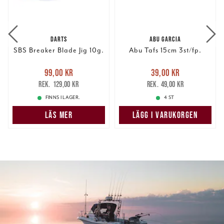
DARTS
ABU GARCIA
SBS Breaker Blade Jig 10g.
Abu Tafs 15cm 3st/fp.
Nuvarande pris
:
Nuvarande pris
:
99,00 kr
39,00 kr
99,00 kr
Tidigare pris
:
39,00 kr
Tidigare pris
:
129,00 kr
49,00 kr
129,00 kr
49,00 kr
FINNS I LAGER.
4 ST
LÄS MER
LÄGG I VARUKORGEN