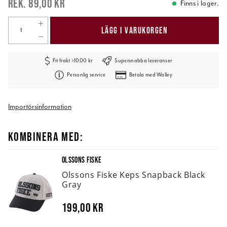
89,00 kr
Finns i lager.
LÄGG I VARUKORGEN
Fri frakt >1000 kr
Supersnabba leveranser
Personlig service
Betala med Walley
Importörsinformation
KOMBINERA MED:
OLSSONS FISKE
Olssons Fiske Keps Snapback Black
Gray
199,00 kr