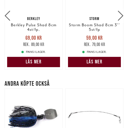
BERKLEY
STORM
Berkley Pulse Shad 8cm
Storm Boom Shad 8cm 3''
4st/fp.
5st/fp
Nuvarande pris
:
Nuvarande pris
:
69,00 kr
59,00 kr
69,00 kr
Tidigare pris
:
59,00 kr
Tidigare pris
:
89,00 kr
79,00 kr
89,00 kr
79,00 kr
FINNS I LAGER.
FINNS I LAGER.
LÄS MER
LÄS MER
ANDRA KÖPTE OCKSÅ