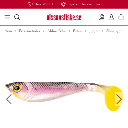
Fri frakt >1000 kr
Supersnabba leveranser
Hem
Fiskemetoder
Abborrfiske
Beten
Jiggar
Shadjiggar