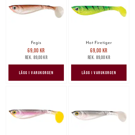
Fegis
Hot Firetiger
Nuvarande pris
:
Nuvarande pris
:
69,00 kr
69,00 kr
69,00 kr
Tidigare pris
:
69,00 kr
Tidigare pris
:
89,00 kr
89,00 kr
89,00 kr
89,00 kr
LÄGG I VARUKORGEN
LÄGG I VARUKORGEN