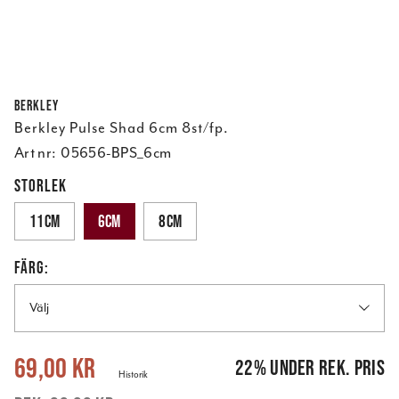
Berkley
Berkley Pulse Shad 6cm 8st/fp.
Art nr:
05656-BPS_6cm
STORLEK
11cm
6cm
8cm
FÄRG:
Välj
Nuvarande pris
:
69,00 kr
Tidigare pris
:
89,00 kr
69,00 kr
22
%
under rek. pris
Historik