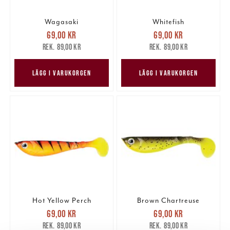
Wagasaki
Whitefish
Nuvarande pris
:
Nuvarande pris
:
69,00 kr
69,00 kr
69,00 kr
Tidigare pris
:
69,00 kr
Tidigare pris
:
89,00 kr
89,00 kr
89,00 kr
89,00 kr
LÄGG I VARUKORGEN
LÄGG I VARUKORGEN
Hot Yellow Perch
Brown Chartreuse
Nuvarande pris
:
Nuvarande pris
:
69,00 kr
69,00 kr
69,00 kr
Tidigare pris
:
69,00 kr
Tidigare pris
:
89,00 kr
89,00 kr
89,00 kr
89,00 kr