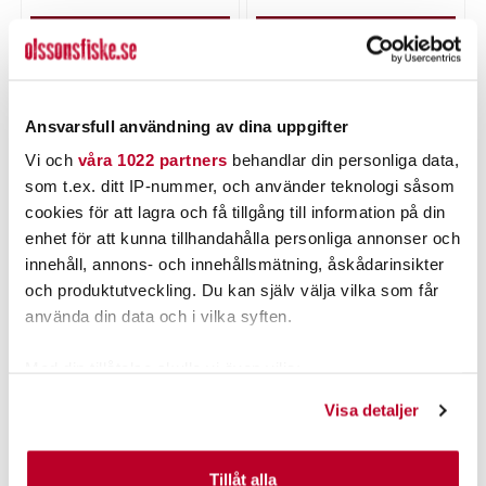
LÄGG I VARUKORGEN
LÄGG I VARUKORGEN
Ansvarsfull användning av dina uppgifter
PRODUKTBESKRIVNING
Vi och
våra 1022 partners
behandlar din personliga data,
som t.ex. ditt IP-nummer, och använder teknologi såsom
cookies för att lagra och få tillgång till information på din
enhet för att kunna tillhandahålla personliga annonser och
innehåll, annons- och innehållsmätning, åskådarinsikter
POPULÄRT JUST NU
och produktutveckling. Du kan själv välja vilka som får
använda din data och i vilka syften.
Med din tillåtelse skulle vi även vilja:
Samla in information om din geografiska plats som
Visa detaljer
kan ha en noggrannhet på upp till flera meter
Identifiera din enhet genom att aktivt skanna den för
specifika kännetecken (fingeravtryck)
Tillåt alla