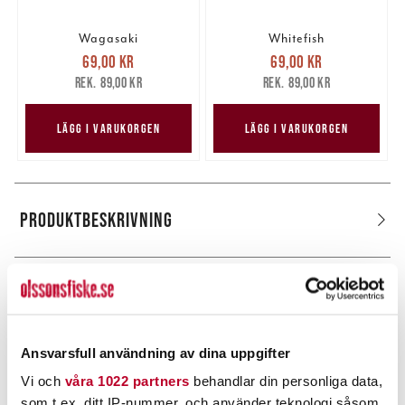
Wagasaki
Whitefish
Nuvarande pris
:
Nuvarande pris
:
69,00 kr
69,00 kr
69,00 kr
Tidigare pris
:
69,00 kr
Tidigare pris
:
89,00 kr
89,00 kr
89,00 kr
89,00 kr
LÄGG I VARUKORGEN
LÄGG I VARUKORGEN
PRODUKTBESKRIVNING
POPULÄRT JUST NU
Ansvarsfull användning av dina uppgifter
Vi och
våra 1022 partners
behandlar din personliga data,
som t.ex. ditt IP-nummer, och använder teknologi såsom