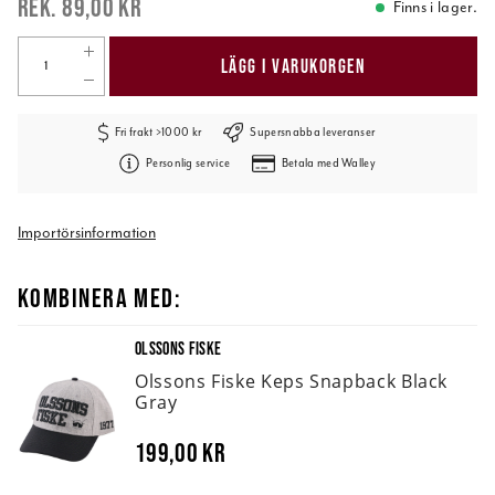
89,00 kr
Finns i lager.
LÄGG I VARUKORGEN
Fri frakt >1000 kr
Supersnabba leveranser
Personlig service
Betala med Walley
Importörsinformation
KOMBINERA MED:
OLSSONS FISKE
Olssons Fiske Keps Snapback Black
Gray
199,00 kr