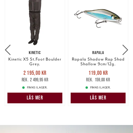
KINETIC
RAPALA
Kinetic X5 St.Foot Boulder
Rapala Shadow Rap Shad
Grey.
Shallow 9cm/12g.
Nuvarande pris
:
Nuvarande pris
:
2 195,00 kr
119,00 kr
2 195,00 kr
Tidigare pris
:
119,00 kr
Tidigare pris
:
2 499,95 kr
159,00 kr
2 499,95 kr
159,00 kr
FINNS I LAGER.
FINNS I LAGER.
LÄS MER
LÄS MER