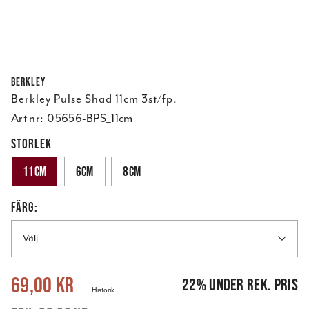
Berkley
Berkley Pulse Shad 11cm 3st/fp.
Art nr:
05656-BPS_11cm
STORLEK
11cm
6cm
8cm
FÄRG:
Välj
Nuvarande pris
:
69,00 kr
Tidigare pris
:
89,00 kr
69,00 kr
22
%
under rek. pris
Historik