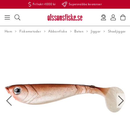
Fri frakt >1000 kr
Supersnabba leveranser
Hem
Fiskemetoder
Abborrfiske
Beten
Jiggar
Shadjiggar