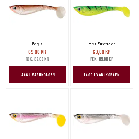
Fegis
Hot Firetiger
Nuvarande pris
:
Nuvarande pris
:
69,00 kr
69,00 kr
69,00 kr
Tidigare pris
:
69,00 kr
Tidigare pris
:
89,00 kr
89,00 kr
89,00 kr
89,00 kr
LÄGG I VARUKORGEN
LÄGG I VARUKORGEN